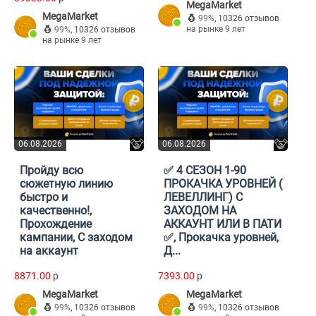
MegaMarket
MegaMarket
99%
,
10326 отзывов
на рынке 9 лет
99%
,
10326 отзывов
на рынке 9 лет
06.08.2026
06.08.2026
Пройду всю
✅ 4 СЕЗОН 1-90
сюжетную линию
ПРОКАЧКА УРОВНЕЙ (
быстро и
ЛЕВЕЛЛИНГ) С
качественно!,
ЗАХОДОМ НА
Прохождение
АККАУНТ ИЛИ В ПАТИ
кампании, С заходом
✅, Прокачка уровней,
на аккаунт
Д...
8871.00
p
7393.00
p
MegaMarket
MegaMarket
99%
,
10326 отзывов
99%
,
10326 отзывов