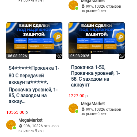
на рынке 9 лет
MegaMarket
99%
,
10326 отзывов
на рынке 9 лет
06.08.2026
06.08.2026
Прокачка 1-50,
S4⭐️⭐️⭐️⭐️⭐️Прокачка 1-
Прокачка уровней, 1-
80 С передачей
58, С заходом на
аккаунта⭐️⭐️⭐️⭐️⭐️,
аккаунт
Прокачка уровней, 1-
85, С заходом на
1227.00
p
аккау...
MegaMarket
99%
,
10326 отзывов
10565.00
p
на рынке 9 лет
MegaMarket
99%
,
10326 отзывов
на рынке 9 лет