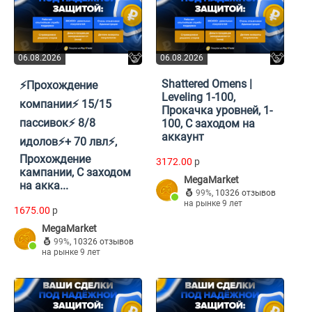
06.08.2026
06.08.2026
Shattered Omens |
⚡Прохождение
Leveling 1-100,
компании⚡ 15/15
Прокачка уровней, 1-
пассивок⚡ 8/8
100, С заходом на
аккаунт
идолов⚡+ 70 лвл⚡,
Прохождение
3172.00
p
кампании, С заходом
MegaMarket
на акка...
99%
,
10326 отзывов
на рынке 9 лет
1675.00
p
MegaMarket
99%
,
10326 отзывов
на рынке 9 лет