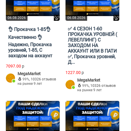
06.08.2026
06.08.2026
✅ 4 СЕЗОН 1-60
👌 Прокачка 1-85👌
ПРОКАЧКА УРОВНЕЙ (
Качественно 👌
ЛЕВЕЛЛИНГ) С
Надежно, Прокачка
ЗАХОДОМ НА
уровней, 1-85, С
АККАУНТ ИЛИ В ПАТИ
заходом на аккаунт
✅, Прокачка уровней,
Д...
7097.00
p
1227.00
p
MegaMarket
99%
,
10326 отзывов
MegaMarket
на рынке 9 лет
99%
,
10326 отзывов
на рынке 9 лет