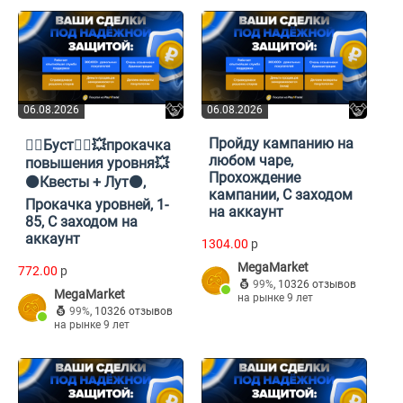
06.08.2026
06.08.2026
Пройду кампанию на
🧙‍♂️Буст🧙‍♂️💥прокачка
любом чаре,
повышения уровня💥
Прохождение
⚫Квесты + Лут⚫,
кампании, С заходом
Прокачка уровней, 1-
на аккаунт
85, С заходом на
аккаунт
1304.00
p
MegaMarket
772.00
p
99%
,
10326 отзывов
MegaMarket
на рынке 9 лет
99%
,
10326 отзывов
на рынке 9 лет