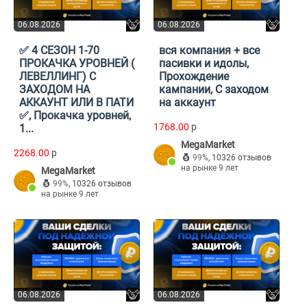
06.08.2026
06.08.2026
✅ 4 СЕЗОН 1-70
вся компания + все
ПРОКАЧКА УРОВНЕЙ (
пасивки и идолы,
ЛЕВЕЛЛИНГ) С
Прохождение
ЗАХОДОМ НА
кампании, С заходом
АККАУНТ ИЛИ В ПАТИ
на аккаунт
✅, Прокачка уровней,
1768.00
p
1...
MegaMarket
2268.00
p
99%
,
10326 отзывов
на рынке 9 лет
MegaMarket
99%
,
10326 отзывов
на рынке 9 лет
06.08.2026
06.08.2026