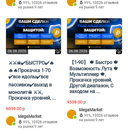
99%
,
10326 отзывов
99%
,
10326 отзывов
на рынке 9 лет
на рынке 9 лет
06.08.2026
06.08.2026
【1-90】 🍁 Быстро 🍁
⚔️⚔️☠✔️БЫСТРО✔️🔥
Возможность Лута 🍁
🔥🔥Прокачка 1-70
Мультиплеер 🍁,
✔️все идолы✔️все
Прокачка уровней,
пассивки✔️выход в
Другой диапазон, С
заходом на ...
монолит☠ ⚔️⚔️,
Прокачка уровней, ...
9538.00
p
6039.00
p
MegaMarket
99%
,
10326 отзывов
MegaMarket
на рынке 9 лет
99%
,
10326 отзывов
на рынке 9 лет