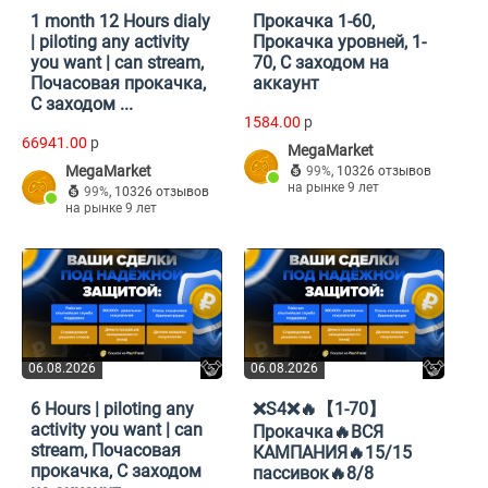
1 month 12 Hours dialy
Прокачка 1-60,
| piloting any activity
Прокачка уровней, 1-
you want | can stream,
70, С заходом на
Почасовая прокачка,
аккаунт
С заходом ...
1584.00
p
66941.00
p
MegaMarket
MegaMarket
99%
,
10326 отзывов
на рынке 9 лет
99%
,
10326 отзывов
на рынке 9 лет
06.08.2026
06.08.2026
6 Hours | piloting any
❌S4❌🔥【1-70】
activity you want | can
Прокачка🔥ВСЯ
stream, Почасовая
КАМПАНИЯ🔥15/15
прокачка, С заходом
пассивок🔥8/8