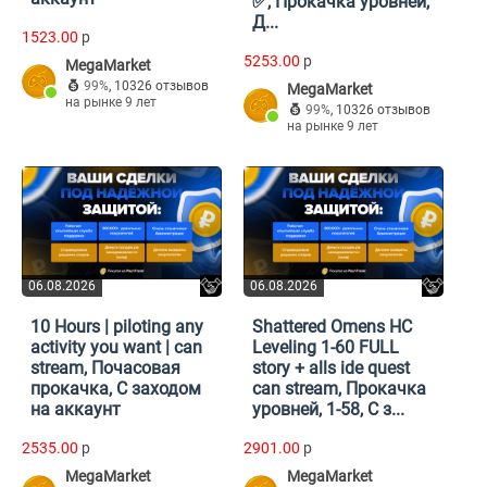
✅, Прокачка уровней,
Д...
1523.00
p
5253.00
p
MegaMarket
99%
,
10326 отзывов
MegaMarket
на рынке 9 лет
99%
,
10326 отзывов
на рынке 9 лет
06.08.2026
06.08.2026
10 Hours | piloting any
Shattered Omens HC
activity you want | can
Leveling 1-60 FULL
stream, Почасовая
story + alls ide quest
прокачка, С заходом
can stream, Прокачка
на аккаунт
уровней, 1-58, С з...
2535.00
p
2901.00
p
MegaMarket
MegaMarket