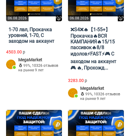
06.08.2026
06.08.2026
1-70 лвл, Прокачка
❌S4❌🔥【1-55+】
уровней, 1-70, С
Прокачка🔥ВСЯ
заходом на аккаунт
КАМПАНИЯ🔥15/15
пассивок🔥8/8
4503.00
p
идолов⚡FAST⚡🎮 С
MegaMarket
заходом на аккаунт
99%
,
10326 отзывов
🎮 🔥, Прохожд...
на рынке 9 лет
3283.00
p
MegaMarket
99%
,
10326 отзывов
на рынке 9 лет