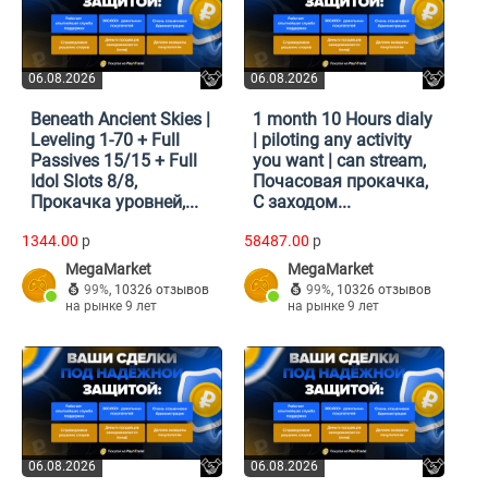
06.08.2026
06.08.2026
Beneath Ancient Skies |
1 month 10 Hours dialy
Leveling 1-70 + Full
| piloting any activity
Passives 15/15 + Full
you want | can stream,
Idol Slots 8/8,
Почасовая прокачка,
Прокачка уровней,...
С заходом...
1344.00
p
58487.00
p
MegaMarket
MegaMarket
99%
,
10326 отзывов
99%
,
10326 отзывов
на рынке 9 лет
на рынке 9 лет
06.08.2026
06.08.2026