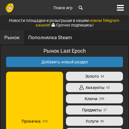
Поиск игр
Новости площадки и розыгрыши в нашем
новом Telegram-
канале!
👻 Срочно подпишись!
Рынок
Пополнялка Steam
Рынок Last Epoch
Добавить новый раздел
Золото
34
Аккаунты
65
Ключи
299
Предметы
27
Прокачка
Услуги
219
98