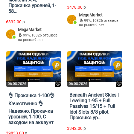
Прокачка уровней, 1-
3478.00
p
58...
MegaMarket
99%
,
10326 отзывов
6332.00
p
на рынке 9 лет
MegaMarket
99%
,
10326 отзывов
на рынке 9 лет
06.08.2026
06.08.2026
Beneath Ancient Skies |
👌 Прокачка 1-100👌
Leveling 1-95 + Full
Качественно 👌
Passives 15/15 + Full
Надежно, Прокачка
Idol Slots 8/8 pilot,
уровней, 1-100, С
Прокачка ур...
заходом на аккаунт
3342.00
p
39833.00
p