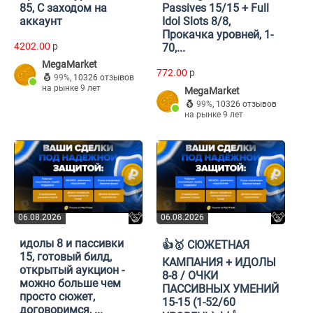
85, С заходом на
Passives 15/15 + Full
аккаунт
Idol Slots 8/8,
Прокачка уровней, 1-
4202.00
p
70,...
MegaMarket
772.00
p
99%
,
10326 отзывов
на рынке 9 лет
MegaMarket
99%
,
10326 отзывов
на рынке 9 лет
06.08.2026
06.08.2026
идолы 8 и пассивки
👍🥇 СЮЖЕТНАЯ
15, готовый билд,
КАМПАНИЯ + ИДОЛЫ
открытый аукцион -
8-8 / ОЧКИ
можно больше чем
ПАССИВНЫХ УМЕНИЙ
просто сюжет,
15-15 (1-52/60
договоримся, ...