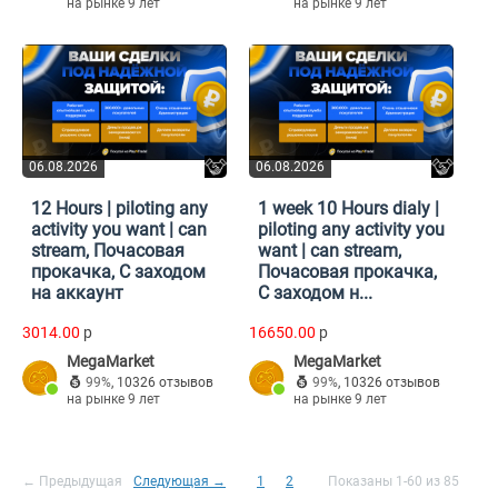
на рынке 9 лет
на рынке 9 лет
06.08.2026
06.08.2026
12 Hours | piloting any
1 week 10 Hours dialy |
activity you want | can
piloting any activity you
stream, Почасовая
want | can stream,
прокачка, С заходом
Почасовая прокачка,
на аккаунт
С заходом н...
3014.00
p
16650.00
p
MegaMarket
MegaMarket
99%
,
10326 отзывов
99%
,
10326 отзывов
на рынке 9 лет
на рынке 9 лет
← Предыдущая
Следующая →
1
2
Показаны 1-60 из 85