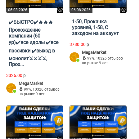
06.08.2026
06.08.2026
1-50, Прокачка
✔️БЫСТРО✔️🔥🔥🔥
уровней, 1-58, С
Прохождение
заходом на аккаунт
компании (60
ур)✔️все идолы ✔️все
3780.00
p
пассивки ✔️выход в
MegaMarket
монолит⚔️⚔️⚔️⚔️,
99%
,
10326 отзывов
на рынке 9 лет
Прох...
3326.00
p
MegaMarket
99%
,
10326 отзывов
на рынке 9 лет