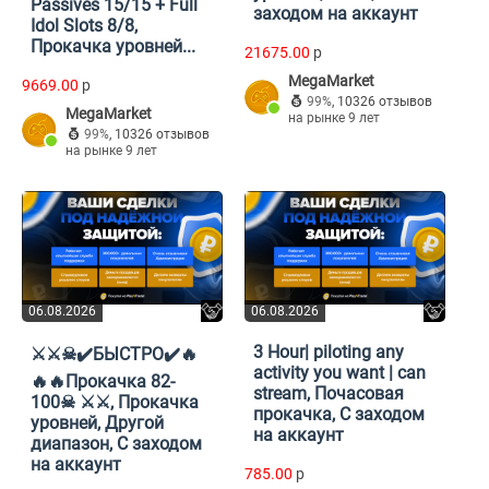
Passives 15/15 + Full
заходом на аккаунт
Idol Slots 8/8,
Прокачка уровней...
21675.00
p
MegaMarket
9669.00
p
99%
,
10326 отзывов
MegaMarket
на рынке 9 лет
99%
,
10326 отзывов
на рынке 9 лет
06.08.2026
06.08.2026
3 Hour| piloting any
⚔️⚔️☠✔️БЫСТРО✔️🔥
activity you want | can
🔥🔥Прокачка 82-
stream, Почасовая
100☠ ⚔️⚔️, Прокачка
прокачка, С заходом
уровней, Другой
на аккаунт
диапазон, С заходом
на аккаунт
785.00
p