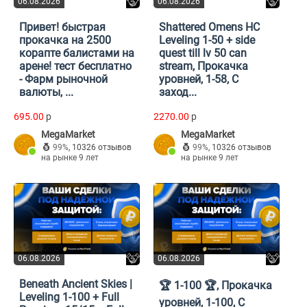
06.08.2026
06.08.2026
Привет! быстрая
Shattered Omens HC
прокачка на 2500
Leveling 1-50 + side
корапте балистами на
quest till lv 50 can
арене! тест бесплатно
stream, Прокачка
- Фарм рыночной
уровней, 1-58, С
валюты, ...
заход...
695.00
p
2270.00
p
MegaMarket
MegaMarket
99%
,
10326 отзывов
99%
,
10326 отзывов
на рынке 9 лет
на рынке 9 лет
06.08.2026
06.08.2026
Beneath Ancient Skies |
🏆 1-100 🏆, Прокачка
Leveling 1-100 + Full
уровней, 1-100, С