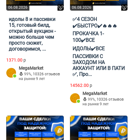
06.08.2026
06.08.2026
идолы 8 и пассивки
✅4 СЕЗОН
15, готовый билд,
✔️БЫСТРО✔️🔥🔥🔥
открытый аукцион -
ПРОКАЧКА 1-
можно больше чем
100✔️ВСЕ
просто сюжет,
ИДОЛЫ✔️ВСЕ
договоримся, ...
ПАССИВКИ С
1371.00
p
ЗАХОДОМ НА
АККАУНТ ИЛИ В ПАТИ
MegaMarket
✅, Про...
99%
,
10326 отзывов
на рынке 9 лет
14562.00
p
MegaMarket
99%
,
10326 отзывов
на рынке 9 лет