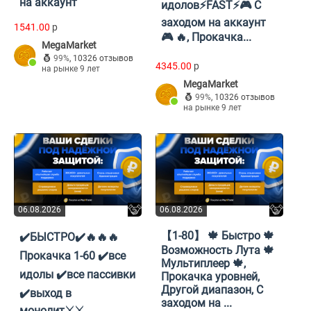
на аккаунт
идолов⚡FAST⚡🎮 С
заходом на аккаунт
1541.00
p
🎮 🔥, Прокачка...
MegaMarket
99%
,
10326 отзывов
4345.00
p
на рынке 9 лет
MegaMarket
99%
,
10326 отзывов
на рынке 9 лет
06.08.2026
06.08.2026
【1-80】 🍁 Быстро 🍁
✔️БЫСТРО✔️🔥🔥🔥
Возможность Лута 🍁
Прокачка 1-60 ✔️все
Мультиплеер 🍁,
идолы ✔️все пассивки
Прокачка уровней,
Другой диапазон, С
✔️выход в
заходом на ...
монолит⚔️⚔️,