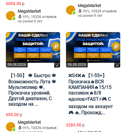
6004.00
p
MegaMarket
MegaMarket
99%
,
10326 отзывов
на рынке 9 лет
99%
,
10326 отзывов
на рынке 9 лет
06.08.2026
06.08.2026
【1-50】 🍁 Быстро 🍁
❌S4❌🔥【1-55+】
Возможность Лута 🍁
Прокачка🔥ВСЯ
Мультиплеер 🍁,
КАМПАНИЯ🔥15/15
Прокачка уровней,
пассивок🔥8/8
Другой диапазон, С
идолов⚡FAST⚡🎮 С
заходом на ...
заходом на аккаунт
🎮 🔥, Прохожд...
695.00
p
MegaMarket
3283.00
p
99%
,
10326 отзывов