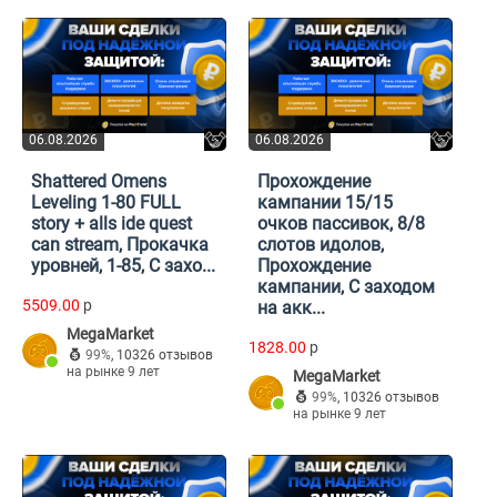
06.08.2026
06.08.2026
Shattered Omens
Прохождение
Leveling 1-80 FULL
кампании 15/15
story + alls ide quest
очков пассивок, 8/8
can stream, Прокачка
слотов идолов,
уровней, 1-85, С захо...
Прохождение
кампании, С заходом
5509.00
p
на акк...
MegaMarket
1828.00
p
99%
,
10326 отзывов
на рынке 9 лет
MegaMarket
99%
,
10326 отзывов
на рынке 9 лет