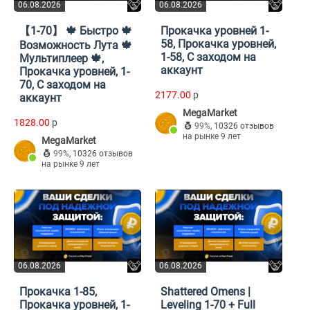
06.08.2026
06.08.2026
【1-70】 🍁 Быстро 🍁
Прокачка уровней 1-
58, Прокачка уровней,
Возможность Лута 🍁
1-58, С заходом на
Мультиплеер 🍁,
аккаунт
Прокачка уровней, 1-
70, С заходом на
2177.00
p
аккаунт
MegaMarket
1828.00
p
99%
,
10326 отзывов
на рынке 9 лет
MegaMarket
99%
,
10326 отзывов
на рынке 9 лет
06.08.2026
06.08.2026
Прокачка 1-85,
Shattered Omens |
Прокачка уровней, 1-
Leveling 1-70 + Full