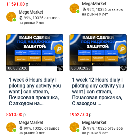
MegaMarket
11591.00
p
99%
,
10326 отзывов
MegaMarket
на рынке 9 лет
99%
,
10326 отзывов
на рынке 9 лет
06.08.2026
06.08.2026
1 week 5 Hours dialy |
1 week 12 Hours dialy |
piloting any activity you
piloting any activity you
want | can stream,
want | can stream,
Почасовая прокачка,
Почасовая прокачка,
С заходом на...
С заходом ...
8510.00
p
19627.00
p
MegaMarket
MegaMarket
99%
,
10326 отзывов
99%
,
10326 отзывов
на рынке 9 лет
на рынке 9 лет