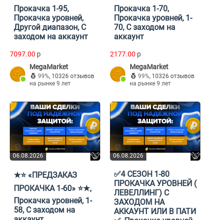
Прокачка 1-95,
Прокачка 1-70,
Прокачка уровней,
Прокачка уровней, 1-
Другой диапазон, С
70, С заходом на
заходом на аккаунт
аккаунт
7097.00
p
2177.00
p
MegaMarket
MegaMarket
99%
,
10326 отзывов
99%
,
10326 отзывов
на рынке 9 лет
на рынке 9 лет
06.08.2026
06.08.2026
✅4 СЕЗОН 1-80
★⭐ «ПРЕДЗАКАЗ
ПРОКАЧКА УРОВНЕЙ (
ПРОКАЧКА 1-60» ⭐★,
ЛЕВЕЛЛИНГ) С
Прокачка уровней, 1-
ЗАХОДОМ НА
58, С заходом на
АККАУНТ ИЛИ В ПАТИ
аккаунт