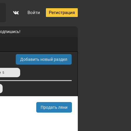
Войти
Регистрация
подпишись!
Добавить новый раздел
е
5
Продать ляни