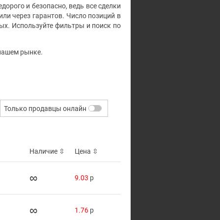
едорого и безопасно, ведь все сделки
ли через гарантов. Число позиций в
ых. Используйте фильтры и поиск по
 нашем рынке.
Только продавцы онлайн
Наличие
⇳
Цена
⇳
∞
9.03
p
∞
1.76
p