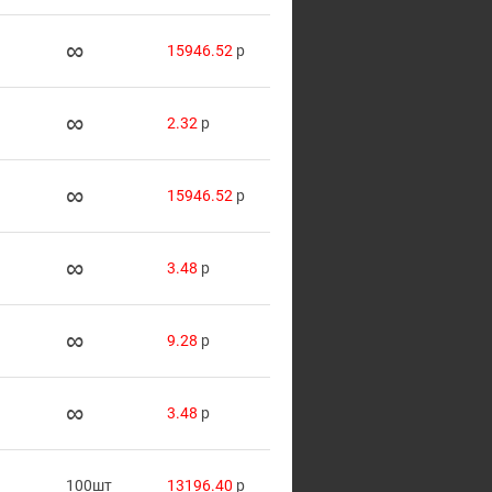
∞
15946.52
p
∞
2.32
p
∞
15946.52
p
∞
3.48
p
∞
9.28
p
∞
3.48
p
100шт
13196.40
p