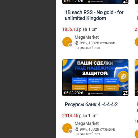
07.08.2026
1B each RSS - No gold - for
unlimited Kingdom
1856.13
p за 1 шт
2
MegaMarket
99%
,
10328 отзывов
на рынке 9 лет
05.08.2026
Ресурсы банк 4 -4-4-4-2
2914.46
p за 1 шт
1
MegaMarket
99%
,
10328 отзывов
на рынке 9 лет