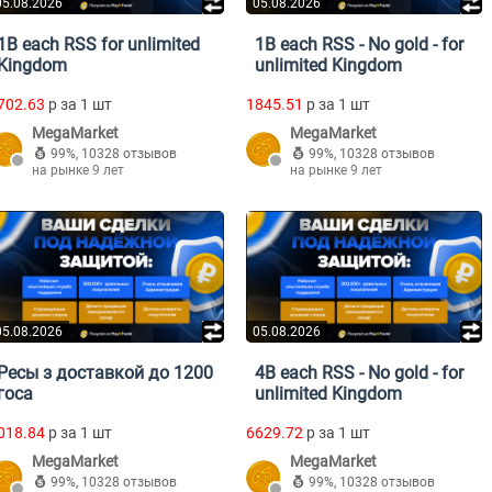
05.08.2026
05.08.2026
1B each RSS for unlimited
1B each RSS - No gold - for
Kingdom
unlimited Kingdom
702.63
p за 1 шт
1845.51
p за 1 шт
MegaMarket
MegaMarket
99%
,
10328 отзывов
99%
,
10328 отзывов
на рынке 9 лет
на рынке 9 лет
05.08.2026
05.08.2026
Ресы з доставкой до 1200
4B each RSS - No gold - for
госа
unlimited Kingdom
018.84
p за 1 шт
6629.72
p за 1 шт
MegaMarket
MegaMarket
99%
,
10328 отзывов
99%
,
10328 отзывов