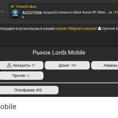
Прямой эфир
ь
🐬DOLPHIN🐬
продал(а)
Аккаунты Black Russia RP (Mobi...
за
15
p
QTE
продал(а)
Аккаунты Amazing-RP
за
855
p
площадки и розыгрыши в нашем
новом Telegram-канале!
👻 Срочно 
Virtoman
продал(а)
Вирты на Radmir-RP
за
2400
p
MegaMarket
продал(а)
Аккаунты Black Russia RP (Mobi...
за
953
Рынок Lords Mobile
QTE
продал(а)
Аккаунты Amazing-RP
за
49
p
Аккаунты
Донат
Алмазы
67
269
QTE
продал(а)
Аккаунты Online RP (Mobile)
за
66
p
Прочее
21
QTE
продал(а)
Аккаунты Online RP (Mobile)
за
66
p
Платформа: iOS
QTE
продал(а)
Аккаунты Arizona-RP
за
10
p
obile