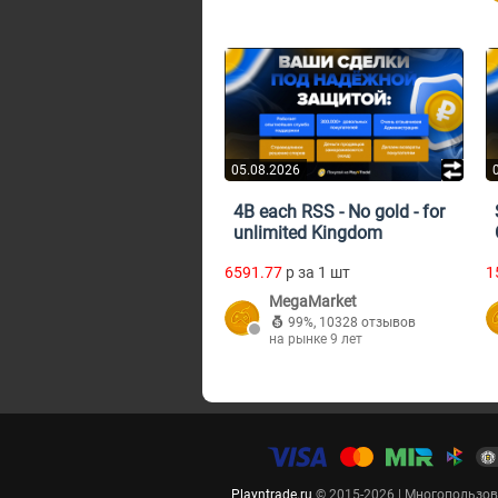
05.08.2026
4B each RSS - No gold - for
unlimited Kingdom
6591.77
p за 1 шт
1
MegaMarket
99%
,
10328 отзывов
на рынке 9 лет
Playntrade.ru
© 2015-2026 | Многопользо