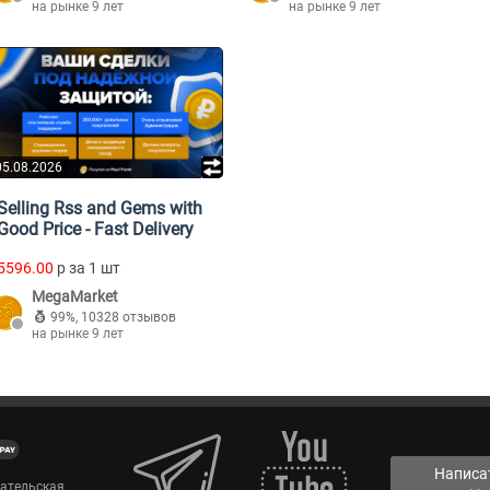
на рынке 9 лет
на рынке 9 лет
05.08.2026
Selling Rss and Gems with
Good Price - Fast Delivery
5596.00
p за 1 шт
MegaMarket
99%
,
10328 отзывов
на рынке 9 лет
Написа
вательская