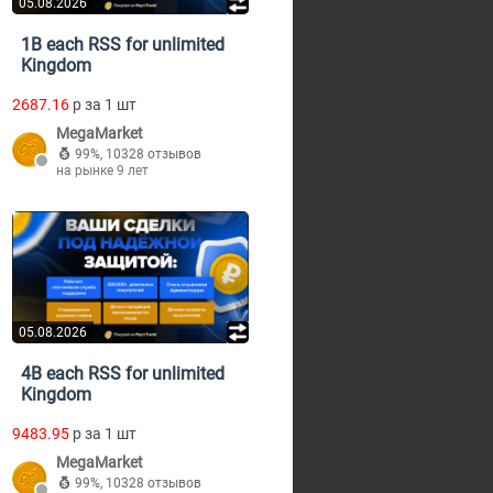
05.08.2026
1B each RSS for unlimited
Kingdom
2687.16
p за 1 шт
MegaMarket
99%
,
10328 отзывов
на рынке 9 лет
05.08.2026
4B each RSS for unlimited
Kingdom
9483.95
p за 1 шт
MegaMarket
99%
,
10328 отзывов