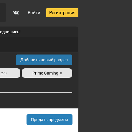
Войти
Регистрация
0
подпишись!
p
Добавить новый раздел
Prime Gaming
278
0
Продать предметы