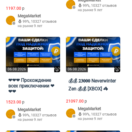
MegaMarket
99%
,
10327 отзывов
1197.00
p
на рынке 9 лет
MegaMarket
99%
,
10327 отзывов
на рынке 9 лет
06.08.2026
06.08.2026
❤❤❤ Прохождение
💰💰 𝟐𝟑𝟎𝟎𝟎 Neverwinter
всех приключении ❤
Zen 💰💰 [XBOX] 🦓
❤❤
21097.00
p
1523.00
p
MegaMarket
MegaMarket
99%
,
10327 отзывов
99%
,
10327 отзывов
на рынке 9 лет
на рынке 9 лет