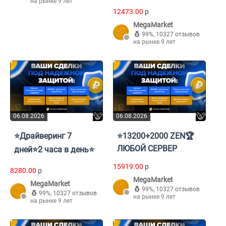
на рынке 9 лет
12473.00
p
MegaMarket
99%
,
10327 отзывов
на рынке 9 лет
06.08.2026
06.08.2026
⭐Драйверинг 7
⭐13200+2000 ZEN🏆
ЛЮБОЙ СЕРВЕР
дней⭐2 часа в день⭐
15919.00
p
8280.00
p
MegaMarket
MegaMarket
99%
,
10327 отзывов
99%
,
10327 отзывов
на рынке 9 лет
на рынке 9 лет