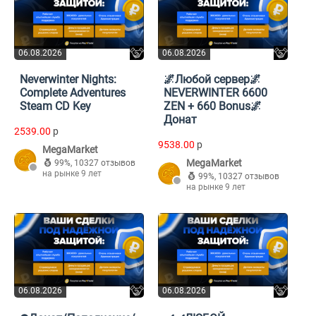
06.08.2026
06.08.2026
Neverwinter Nights:
🌌Любой сервер🌌
Complete Adventures
NEVERWINTER 6600
Steam CD Key
ZEN + 660 Bonus🌌
Донат
2539.00
p
9538.00
p
MegaMarket
MegaMarket
99%
,
10327 отзывов
на рынке 9 лет
99%
,
10327 отзывов
на рынке 9 лет
06.08.2026
06.08.2026