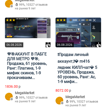
MegaMarket
99%
,
10327 отзывов
на рынке 9 лет
★★★
★★★
06.08.2026
06.08.2026
💜🎯АКАУНТ В ПАБГЕ
❗️Продам личный
ДЛЯ МЕТРО 💜🎯,
аккаунт,❗️💎 m416
Продажа, 61 уровень,
ледник КИЛЛ-чат💎 5
Ранг: Платина, 1-9
УРОВЕНЬ, Продажа,
мифик скинов, 1-9
60 уровень, Ранг: Ас,
прокачиваем...
1-9 мифи...
1836.00
p
8072.00
p
MegaMarket
MegaMarket
99%
,
10327 отзывов
на рынке 9 лет
99%
,
10327 отзывов
на рынке 9 лет