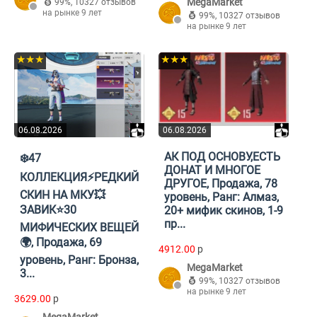
MegaMarket
99%
,
10327 отзывов
на рынке 9 лет
99%
,
10327 отзывов
на рынке 9 лет
★★★
★★★
06.08.2026
06.08.2026
АК ПОД ОСНОВУ,ЕСТЬ
❄️47
ДОНАТ И МНОГОЕ
КОЛЛЕКЦИЯ⚡️РЕДКИЙ
ДРУГОЕ, Продажа, 78
СКИН НА МКУ💥
уровень, Ранг: Алмаз,
ЗАВИК⭐️30
20+ мифик скинов, 1-9
пр...
МИФИЧЕСКИХ ВЕЩЕЙ
🌍, Продажа, 69
4912.00
p
уровень, Ранг: Бронза,
MegaMarket
3...
99%
,
10327 отзывов
на рынке 9 лет
3629.00
p