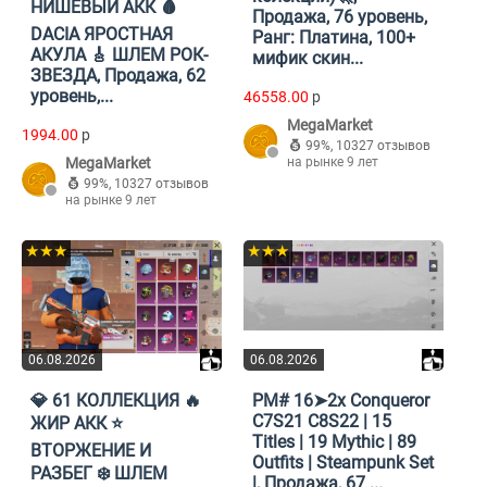
НИШЕВЫЙ АКК 🩸
Продажа, 76 уровень,
DACIA ЯРОСТНАЯ
Ранг: Платина, 100+
АКУЛА 🎸 ШЛЕМ РОК-
мифик скин...
ЗВЕЗДА, Продажа, 62
уровень,...
46558.00
p
MegaMarket
1994.00
p
99%
,
10327 отзывов
MegaMarket
на рынке 9 лет
99%
,
10327 отзывов
на рынке 9 лет
★★★
★★★
06.08.2026
06.08.2026
💎 61 КОЛЛЕКЦИЯ 🔥
PM# 16➤2x Conqueror
C7S21 C8S22 | 15
ЖИР АКК ⭐
Titles | 19 Mythic | 89
ВТОРЖЕНИЕ И
Outfits | Steampunk Set
РАЗБЕГ ❄️ ШЛЕМ
|, Продажа, 67 ...