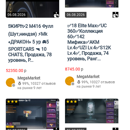
06.08.2026
06.08.2026
✅18 Elite Max✅UC
❗️ЖИР❗️✨2 М416 Фулл
360✅Коллекция
(Шут,ниндзя) ⚡️Mk
60✅142
«ДРАКОН» 5 ур 🚘5
Мифика✅AKM
Lv.4✅UZI Lv.4✅S12K
SPORTCARS 🔫 10
Lv.4✅, Продажа, 74
CHATS, Продажа, 78
уровень, Ранг...
уровень, Р...
8745.00
p
52350.00
p
MegaMarket
MegaMarket
99%
,
10327 отзывов
99%
,
10327 отзывов
на рынке 9 лет
на рынке 9 лет
★★★
★★★