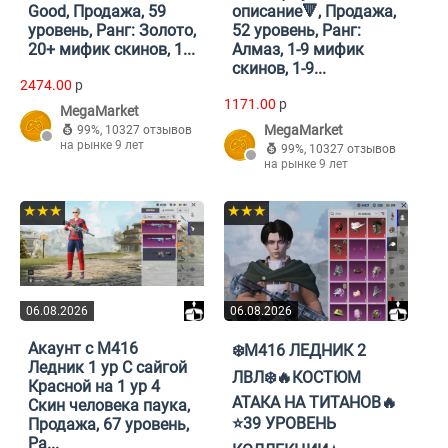
Good, Продажа, 59
описание🔻, Продажа,
уровень, Ранг: Золото,
52 уровень, Ранг:
20+ мифик скинов, 1...
Алмаз, 1-9 мифик
скинов, 1-9...
2474.00
p
1171.00
p
MegaMarket
MegaMarket
99%
,
10327 отзывов
на рынке 9 лет
99%
,
10327 отзывов
на рынке 9 лет
★★★
★★★
06.08.2026
06.08.2026
Акаунт с M416
❄️М416 ЛЕДНИК 2
Ледник 1 ур С сайгой
ЛВЛ❄️🔥КОСТЮМ
Красной на 1 ур 4
АТАКА НА ТИТАНОВ🔥
Скин человека паука,
⭐39 УРОВЕНЬ
Продажа, 67 уровень,
Ра...