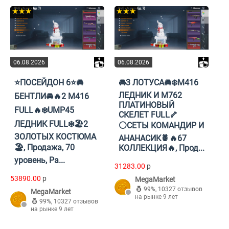
★★★
★★★
06.08.2026
06.08.2026
⭐ПОСЕЙДОН 6⭐🚘
🚘3 ЛОТУСА🚘❄️М416
ЛЕДНИК И М762
БЕНТЛИ🚘🔥2 М416
ПЛАТИНОВЫЙ
FULL🔥❄️UMP45
СКЕЛЕТ FULL🦴
ЛЕДНИК FULL❄️🏖️2
⚪СЕТЫ КОМАНДИР И
ЗОЛОТЫХ КОСТЮМА
АНАНАСИК🍍🔥67
🏖️, Продажа, 70
КОЛЛЕКЦИЯ🔥, Прод...
уровень, Ра...
31283.00
p
53890.00
p
MegaMarket
99%
,
10327 отзывов
MegaMarket
на рынке 9 лет
99%
,
10327 отзывов
на рынке 9 лет