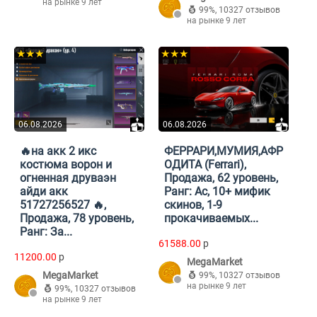
на рынке 9 лет
99%
,
10327 отзывов
на рынке 9 лет
★★★
★★★
06.08.2026
06.08.2026
🔥на акк 2 икс
ФЕРРАРИ,МУМИЯ,АФР
костюма ворон и
ОДИТА (Ferrari),
огненная друваэн
Продажа, 62 уровень,
айди акк
Ранг: Ас, 10+ мифик
51727256527 🔥,
скинов, 1-9
Продажа, 78 уровень,
прокачиваемых...
Ранг: За...
61588.00
p
11200.00
p
MegaMarket
MegaMarket
99%
,
10327 отзывов
на рынке 9 лет
99%
,
10327 отзывов
на рынке 9 лет