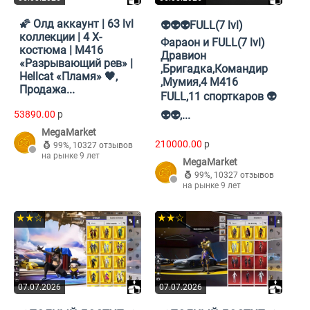
🌠 Олд аккаунт | 63 lvl
👽👽👽FULL(7 lvl)
коллекции | 4 X-
Фараон и FULL(7 lvl)
костюма | М416
Дравион
«Разрывающий рев» |
,Бригадка,Командир
Hellcat «Пламя» 🖤,
,Мумия,4 М416
Продажа...
FULL,11 спорткаров 👽
53890.00
p
👽👽,...
MegaMarket
210000.00
p
99%
,
10327 отзывов
на рынке 9 лет
MegaMarket
99%
,
10327 отзывов
на рынке 9 лет
★★☆
★★☆
07.07.2026
07.07.2026