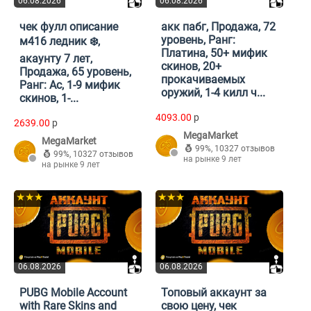
06.08.2026
06.08.2026
чек фулл описание
акк пабг, Продажа, 72
уровень, Ранг:
м416 ледник ❄️,
Платина, 50+ мифик
акаунту 7 лет,
скинов, 20+
Продажа, 65 уровень,
прокачиваемых
Ранг: Ас, 1-9 мифик
оружий, 1-4 килл ч...
скинов, 1-...
4093.00
p
2639.00
p
MegaMarket
MegaMarket
99%
,
10327 отзывов
99%
,
10327 отзывов
на рынке 9 лет
на рынке 9 лет
★★★
★★★
06.08.2026
06.08.2026
PUBG Mobile Account
Топовый аккаунт за
with Rare Skins and
свою цену, чек