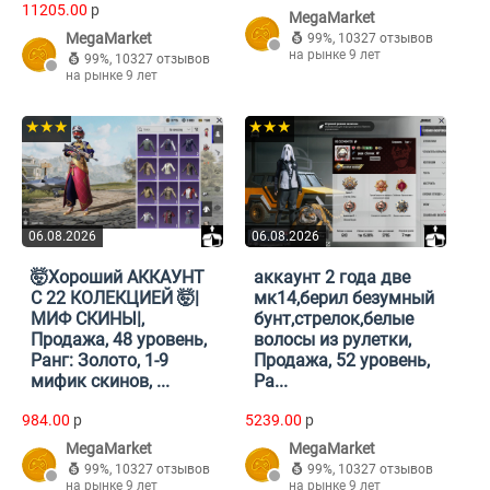
11205.00
p
MegaMarket
MegaMarket
99%
,
10327 отзывов
на рынке 9 лет
99%
,
10327 отзывов
на рынке 9 лет
★★★
★★★
06.08.2026
06.08.2026
🤯Хороший АККАУНТ
аккаунт 2 года две
С 22 КОЛЕКЦИЕЙ 🤯|
мк14,берил безумный
МИФ СКИНЫ|,
бунт,стрелок,белые
Продажа, 48 уровень,
волосы из рулетки,
Ранг: Золото, 1-9
Продажа, 52 уровень,
мифик скинов, ...
Ра...
984.00
p
5239.00
p
MegaMarket
MegaMarket
99%
,
10327 отзывов
99%
,
10327 отзывов
на рынке 9 лет
на рынке 9 лет