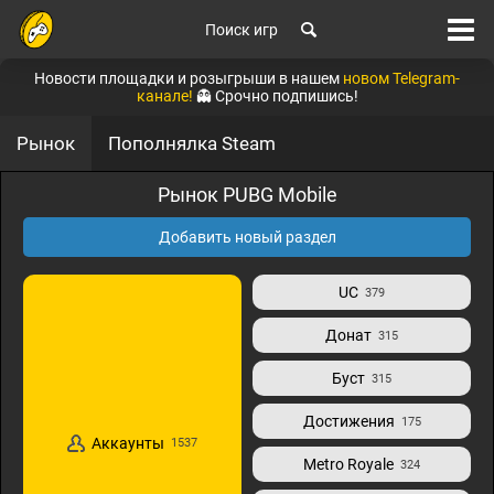
Поиск игр
Новости площадки и розыгрыши в нашем
новом Telegram-
канале!
👻 Срочно подпишись!
Рынок
Пополнялка Steam
Рынок PUBG Mobile
Добавить новый раздел
UC
379
Донат
315
Буст
315
Достижения
175
Аккаунты
1537
Metro Royale
324