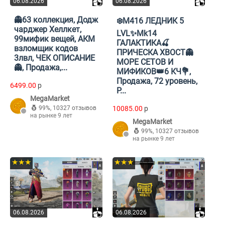
06.08.2026
06.08.2026
👻63 коллекция, Додж
❄️М416 ЛЕДНИК 5
чарджер Хеллкет,
LVL✨Mk14
99мифик вещей, АКМ
ГАЛАКТИКА🍒
взломщик кодов
ПРИЧЕСКА ХВОСТ👻
3лвл, ЧЕК ОПИСАНИЕ
МОРЕ СЕТОВ И
👻, Продажа,...
МИФИКОВ👑6 КЧ💐,
Продажа, 72 уровень,
6499.00
p
Р...
MegaMarket
99%
,
10327 отзывов
10085.00
p
на рынке 9 лет
MegaMarket
99%
,
10327 отзывов
на рынке 9 лет
★★★
★★★
06.08.2026
06.08.2026