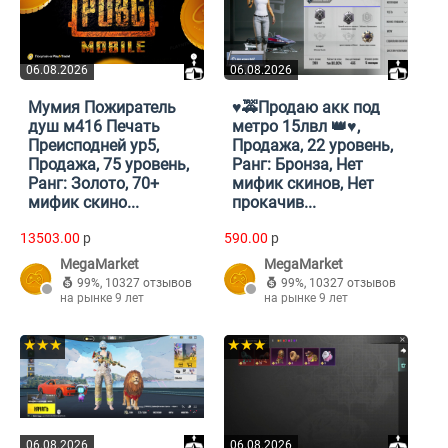
06.08.2026
06.08.2026
Мумия Пожиратель
♥️🚕Продаю акк под
душ м416 Печать
метро 15лвл 👑♥️,
Преисподней ур5,
Продажа, 22 уровень,
Продажа, 75 уровень,
Ранг: Бронза, Нет
Ранг: Золото, 70+
мифик скинов, Нет
мифик скино...
прокачив...
13503.00
p
590.00
p
MegaMarket
MegaMarket
99%
,
10327 отзывов
99%
,
10327 отзывов
на рынке 9 лет
на рынке 9 лет
★★★
★★★
06.08.2026
06.08.2026