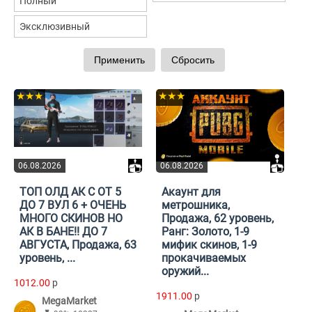
Полный
Эксклюзивный
★★★
★★★
06.08.2026
06.08.2026
ТОП ОЛД АК С ОТ 5
Акаунт для
ДО 7 ВУЛ 6 + ОЧЕНЬ
метрошника,
МНОГО СКИНОВ НО
Продажа, 62 уровень,
АК В БАНЕ!! ДО 7
Ранг: Золото, 1-9
АВГУСТА, Продажа, 63
мифик скинов, 1-9
уровень, ...
прокачиваемых
оружий...
1012.00
p
1911.00
p
MegaMarket