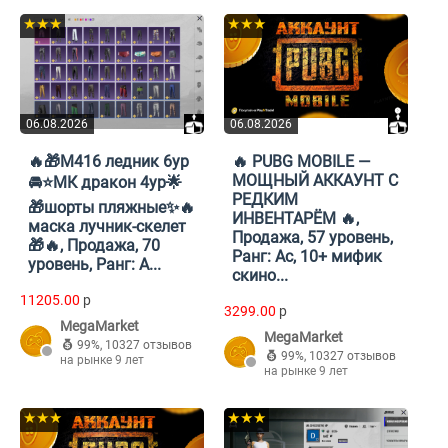
★★★
★★★
06.08.2026
06.08.2026
🔥🎁М416 ледник 6ур
🔥 PUBG MOBILE —
МОЩНЫЙ АККАУНТ С
🚘⭐МК дракон 4ур🌟
РЕДКИМ
🎁шорты пляжные✨🔥
ИНВЕНТАРЁМ 🔥,
маска лучник-скелет
Продажа, 57 уровень,
🎁🔥, Продажа, 70
Ранг: Ас, 10+ мифик
уровень, Ранг: А...
скино...
11205.00
p
3299.00
p
MegaMarket
MegaMarket
99%
,
10327 отзывов
99%
,
10327 отзывов
на рынке 9 лет
на рынке 9 лет
★★★
★★★