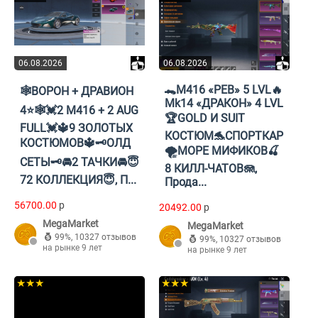
06.08.2026
06.08.2026
🐊M416 «РЕВ» 5 LVL🔥
🕸ВОРОН + ДРАВИОН
Mk14 «ДРАКОН» 4 LVL
4⭐️🕸💓2 M416 + 2 AUG
🏆GOLD И SUIT
FULL💓🔱9 ЗОЛОТЫХ
КОСТЮМ🐬СПОРТКАР
КОСТЮМОВ🔱🗝️ОЛД
🌪️МОРЕ МИФИКОВ🍒
СЕТЫ🗝️🚘2 ТАЧКИ🚘😇
8 КИЛЛ-ЧАТОВ🪼,
72 КОЛЛЕКЦИЯ😇, П...
Прода...
56700.00
p
20492.00
p
MegaMarket
MegaMarket
99%
,
10327 отзывов
99%
,
10327 отзывов
на рынке 9 лет
на рынке 9 лет
★★★
★★★