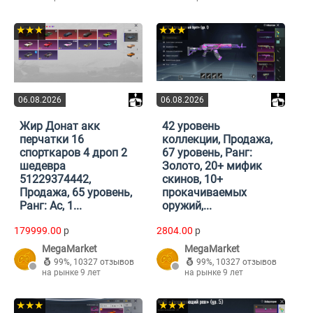
★★★
★★★
06.08.2026
06.08.2026
Жир Донат акк
42 уровень
перчатки 16
коллекции, Продажа,
спорткаров 4 дроп 2
67 уровень, Ранг:
шедевра
Золото, 20+ мифик
51229374442,
скинов, 10+
Продажа, 65 уровень,
прокачиваемых
Ранг: Ас, 1...
оружий,...
179999.00
p
2804.00
p
MegaMarket
MegaMarket
99%
,
10327 отзывов
99%
,
10327 отзывов
на рынке 9 лет
на рынке 9 лет
★★★
★★★