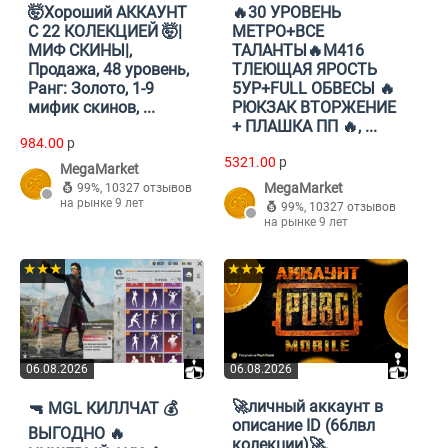
🤯Хороший АККАУНТ
🔥30 УРОВЕНЬ
С 22 КОЛЕКЦИЕЙ 🤯|
МЕТРО+ВСЕ
МИФ СКИНЫ|,
ТАЛАНТЫ🔥М416
Продажа, 48 уровень,
ТЛЕЮЩАЯ ЯРОСТЬ
Ранг: Золото, 1-9
5УР+FULL ОБВЕСЫ 🔥
мифик скинов, ...
РЮКЗАК ВТОРЖЕНИЕ
+ ПЛАШКА ПП 🔥, ...
984.00
p
5321.00
p
MegaMarket
MegaMarket
99%
,
10327 отзывов
на рынке 9 лет
99%
,
10327 отзывов
на рынке 9 лет
★★★
★★★
06.08.2026
06.08.2026
🚀личный аккаунт в
🔫 MGL КИЛЛЧАТ 💰
описание ID (66лвл
ВЫГОДНО 🔥
колекции)🚀,