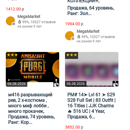
КОЛЛЕКЦИИ⭐,
Продажа, 64 уровень,
1412.00
p
Ранг: Зол...
MegaMarket
99%
,
10327 отзывов
1994.00
p
на рынке 9 лет
MegaMarket
99%
,
10327 отзывов
на рынке 9 лет
★★★
★★★
06.08.2026
06.08.2026
м416 разрывающий
PM# 14➤ Lvl 61 ➤ S29
рев, 2 х-костюма ,
S28 Full Set | 83 Outfit |
много миф лобби ,
16 Titles | JJK Charms
много прокачек,
🔥 516 UC | 4 Year,
Продажа, 74 уровень,
Продажа, 6...
Ранг: Кор...
3852.00
p