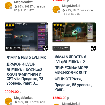
MegaMarket
MegaMarket
99%
,
10327 отзывов
на рынке 9 лет
99%
,
10327 отзывов
на рынке 9 лет
★★★
★★★
06.08.2026
06.08.2026
🎃M416 ЯРОСТЬ 6
🌴М416 РЕВ 5 LVL🪎MK
LVL❄️ВНЕШКА + 2
ДРАКОН 4 LVL⛵️
ПРИЧЕСКИ🌿МОРЕ
ВНЕШКА + КОСЫ🌊3
МИФИКОВ🃏X-SUIT
X-SUIT🪸МИФИКИ И
СЕТЫ✨, Продажа, 73
ФЕНИКСТРА⭐️⭐️,
уровень, Ранг: З...
Продажа, 55 уровень,
Ранг...
22069.00
p
MegaMarket
13503.00
p
99%
,
10327 отзывов
MegaMarket