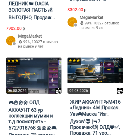
ЛЕДНИК 👑 DACIA
ЗОЛОТАЯ ПАСТЬ 💰
3302.00
p
ВЫГОДНО, Продаж...
MegaMarket
99%
,
10327 отзывов
на рынке 9 лет
7902.00
p
MegaMarket
99%
,
10327 отзывов
на рынке 9 лет
★★★
★★★
06.08.2026
06.08.2026
ЖИР АККАУНТ🦄M416
🎮🌼🌼🌼 ОЛД
«Ледник» 4lvl|Прокач.
АККАУНТ 63 ур
Уаз🚘Маска "Изг.
коллекции мумии и
т.д посмотреть -
Духов"😈 |🔫7
Прокачек😈| ОЛД🩶✅,
5727018768 🌼🌼🌼🎮,
Продажа, 71 уро...