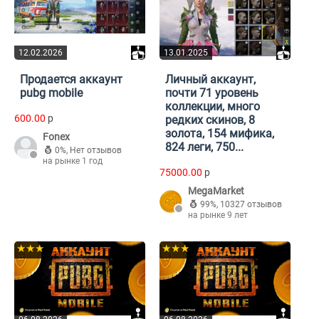
12.02.2026
13.01.2025
Продается аккаунт
Личный аккаунт,
pubg mobile
почти 71 уровень
коллекции, много
600.00
p
редких скинов, 8
золота, 154 мифика,
Fonex
824 леги, 750...
0%
,
Нет отзывов
на рынке 1 год
75000.00
p
MegaMarket
99%
,
10327 отзывов
на рынке 9 лет
★★★
★★★