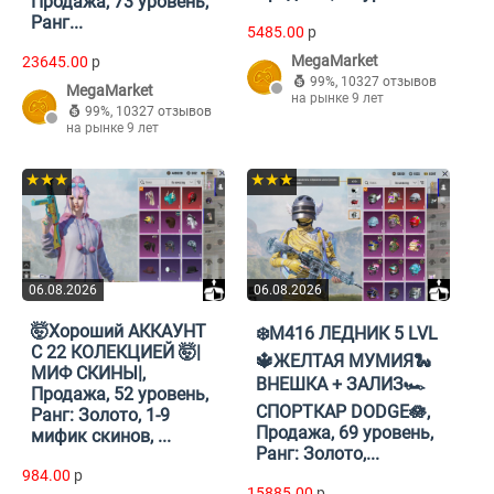
Продажа, 73 уровень,
Ранг...
5485.00
p
MegaMarket
23645.00
p
99%
,
10327 отзывов
MegaMarket
на рынке 9 лет
99%
,
10327 отзывов
на рынке 9 лет
★★★
★★★
06.08.2026
06.08.2026
🤯Хороший АККАУНТ
❄️М416 ЛЕДНИК 5 LVL
С 22 КОЛЕКЦИЕЙ 🤯|
🔱ЖЕЛТАЯ МУМИЯ🐍
МИФ СКИНЫ|,
ВНЕШКА + ЗАЛИЗ🏎️
Продажа, 52 уровень,
СПОРТКАР DODGE🪷,
Ранг: Золото, 1-9
Продажа, 69 уровень,
мифик скинов, ...
Ранг: Золото,...
984.00
p
15885.00
p