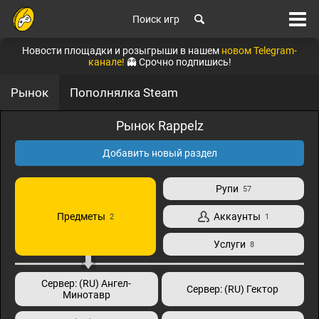
Поиск игр
Новости площадки и розыгрыши в нашем
новом Telegram-
канале!
👻 Срочно подпишись!
Рынок
Пополнялка Steam
Рынок Rappelz
Добавить новый раздел
Рупи
57
Предметы
Аккаунты
2
1
Услуги
8
Сервер: (RU) Ангел-
Сервер: (RU) Гектор
Минотавр