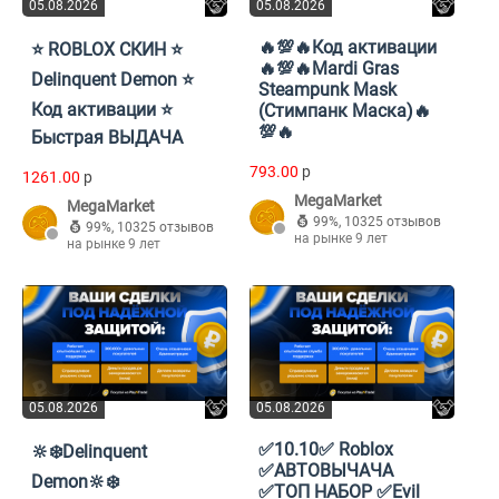
05.08.2026
05.08.2026
🔥💯🔥Код активации
⭐ ROBLOX СКИН ⭐
🔥💯🔥Mardi Gras
Delinquent Demon ⭐
Steampunk Mask
Код активации ⭐
(Стимпанк Маска)🔥
💯🔥
Быстрая ВЫДАЧА
793.00
p
1261.00
p
MegaMarket
MegaMarket
99%
,
10325 отзывов
99%
,
10325 отзывов
на рынке 9 лет
на рынке 9 лет
05.08.2026
05.08.2026
✅10.10✅ Roblox
🔆❄️Delinquent
✅АВТОВЫЧАЧА
Demon🔆❄️
✅ТОП НАБОР ✅Evil