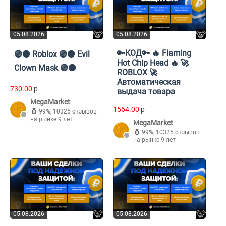
05.08.2026
05.08.2026
🔑КОД🔑 🔥 Flaming
🟣⚫️ Roblox 🟣⚫️ Evil
Hot Chip Head 🔥 🚀
Clown Mask 🟣⚫️
ROBLOX 🚀
Автоматическая
730.00
p
выдача товара
MegaMarket
1564.00
p
99%
,
10325 отзывов
на рынке 9 лет
MegaMarket
99%
,
10325 отзывов
на рынке 9 лет
05.08.2026
05.08.2026