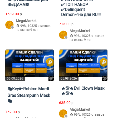
ВЫДАЧА📗
✅ТОП НАБОР
✅Delinquent
1689.00
p
Demon✅не для RU!!!
MegaMarket
713.00
p
99%
,
10325 отзывов
на рынке 9 лет
MegaMarket
99%
,
10325 отзывов
на рынке 9 лет
05.08.2026
05.08.2026
🔥💯🔥Evil Clown Masк
🎭Key🔑Roblox: Mardi
🔥💯🔥
Gras Steampunh Mask
🎭
635.00
p
MegaMarket
762.00
p
99%
,
10325 отзывов