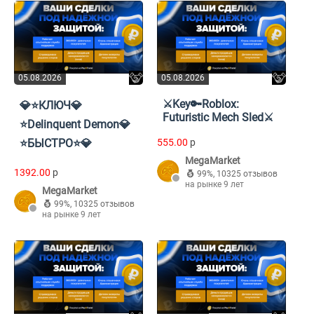
05.08.2026
05.08.2026
⚔️Key🔑Roblox:
💎⭐КЛЮЧ💎
Futuristic Mech Sled⚔️
⭐Delinquent Demon💎
⭐БЫСТРО⭐💎
555.00
p
MegaMarket
1392.00
p
99%
,
10325 отзывов
на рынке 9 лет
MegaMarket
99%
,
10325 отзывов
на рынке 9 лет