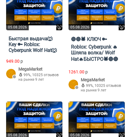
05.08.2026
05.08.2026
Быстрая выдача🐺
🔴🔵🕷️ КЛЮЧ 🔑
Key 🔑 Roblox:
Roblox: Cyberpunk 🔥
Cyberpunk Wolf Hat🐺
Шляпа волка/ Wolf
Hat🔥БЫСТРО🕷️🔵🔴
949.00
p
MegaMarket
1261.00
p
99%
,
10325 отзывов
на рынке 9 лет
MegaMarket
99%
,
10325 отзывов
на рынке 9 лет
05.08.2026
05.08.2026