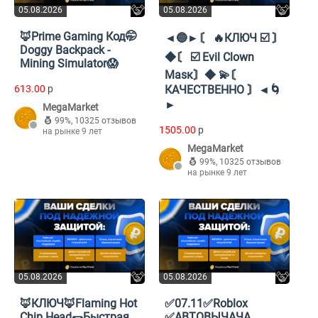
05.08.2026
05.08.2026
🦊Prime Gaming Код🤭
◄🔵►〘 🔥КЛЮЧ ☑️ 〙
Doggy Backpack -
◆〘 ☑️ Evil Clown
Mining Simulator😱
Masк〙◆ 💫〘
613.00
p
КАЧЕСТВЕННО 〙◄🌀
►
MegaMarket
99%
,
10325 отзывов
1505.00
p
на рынке 9 лет
MegaMarket
99%
,
10325 отзывов
на рынке 9 лет
05.08.2026
05.08.2026
🦊КЛЮЧ🦊Flaming Hot
✅07.11✅Roblox
Chip Head🌯Быстрая
✅АВТОВЫЧАЧА