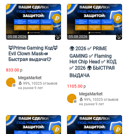
05.08.2026
05.08.2026
🦊Prime Gaming Код🦊
🌍 2026 ✅ PRIME
Evil Clown Mask📣
GAMING ✅ Flaming
Быстрая выдача👕
Hot Chip Head ✅ КОД
✅ 2026 🌍 БЫСТРАЯ
833.00
p
ВЫДАЧА
MegaMarket
99%
,
10325 отзывов
1105.00
p
на рынке 9 лет
MegaMarket
99%
,
10325 отзывов
на рынке 9 лет