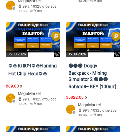
MegaMarket
на рынке 9 лет
99%
,
10325 отзывов
на рынке 9 лет
05.08.2026
05.08.2026
🔆❄️ КЛЮЧ🔆❄️Flaming
🟢⚫🟢 Doggy
Backpack - Mining
Hot Chip Head🔆❄️
Simulator 2 🟢⚫🟢
889.00
p
Roblox 🔑 KEY [100шт]
MegaMarket
36822.00
p
99%
,
10325 отзывов
на рынке 9 лет
MegaMarket
99%
,
10325 отзывов
на рынке 9 лет