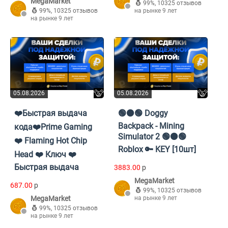
MegaMarket
99%
,
10325 отзывов
99%
,
10325 отзывов
на рынке 9 лет
на рынке 9 лет
05.08.2026
05.08.2026
❤️Быстрая выдача
🟢⚫🟢 Doggy
Backpack - Mining
кода❤️Prime Gaming
Simulator 2 🟢⚫🟢
❤️ Flaming Hot Chip
Roblox 🔑 KEY [10шт]
Head ❤️ Ключ ❤️
Быстрая выдача
3883.00
p
MegaMarket
687.00
p
99%
,
10325 отзывов
MegaMarket
на рынке 9 лет
99%
,
10325 отзывов
на рынке 9 лет