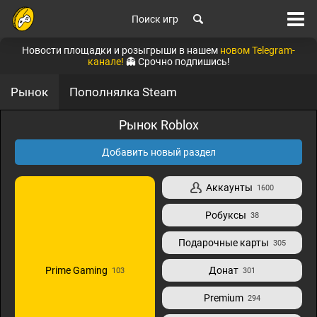
Поиск игр
Новости площадки и розыгрыши в нашем
новом Telegram-
канале!
👻 Срочно подпишись!
Рынок
Пополнялка Steam
Рынок Roblox
Добавить новый раздел
Аккаунты
1600
Робуксы
38
Подарочные карты
305
Prime Gaming
Донат
103
301
Premium
294