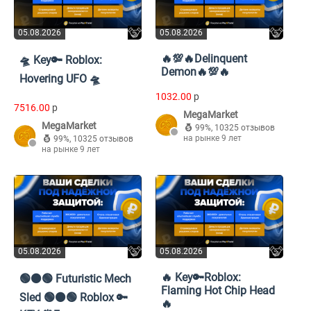
05.08.2026
05.08.2026
🔥💯🔥Delinquent
🛸 Key🔑 Roblox:
Demon🔥💯🔥
Hovering UFO 🛸
1032.00
p
7516.00
p
MegaMarket
MegaMarket
99%
,
10325 отзывов
на рынке 9 лет
99%
,
10325 отзывов
на рынке 9 лет
05.08.2026
05.08.2026
🔥 Key🔑Roblox:
🟢⚫🟢 Futuristic Mech
Flaming Hot Chip Head
Sled 🟢⚫🟢 Roblox 🔑
🔥