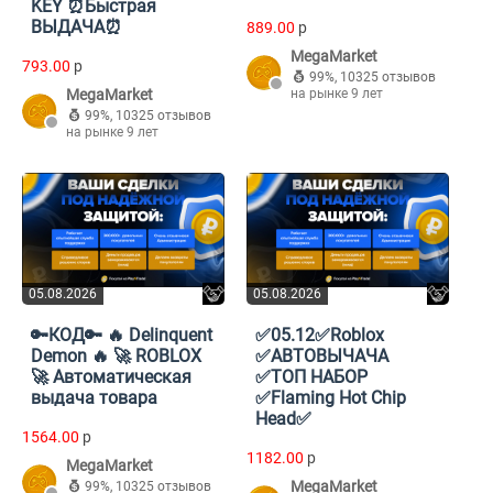
KEY ⏰Быстрая
ВЫДАЧА⏰
889.00
p
MegaMarket
793.00
p
99%
,
10325 отзывов
MegaMarket
на рынке 9 лет
99%
,
10325 отзывов
на рынке 9 лет
05.08.2026
05.08.2026
🔑КОД🔑 🔥 Delinquent
✅05.12✅Roblox
Demon 🔥 🚀 ROBLOX
✅АВТОВЫЧАЧА
🚀 Автоматическая
✅ТОП НАБОР
выдача товара
✅Flaming Hot Chip
Head✅
1564.00
p
1182.00
p
MegaMarket
MegaMarket
99%
,
10325 отзывов