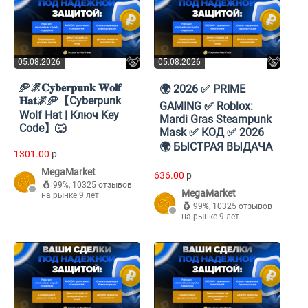
05.08.2026
05.08.2026
🥏🌌𝐂𝐲𝐛𝐞𝐫𝐩𝐮𝐧𝐤 𝐖𝐨𝐥𝐟
🌍 2026 ✅ PRIME
𝐇𝐚𝐭🌌🥏【Cyberpunk
GAMING ✅ Roblox:
Wolf Hat | Ключ Key
Mardi Gras Steampunk
Code】🐺
Mask ✅ КОД ✅ 2026
🌍 БЫСТРАЯ ВЫДАЧА
1301.00
p
MegaMarket
636.00
p
99%
,
10325 отзывов
MegaMarket
на рынке 9 лет
99%
,
10325 отзывов
на рынке 9 лет