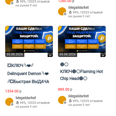
1260.00
p
99%
,
10325 отзывов
на рынке 9 лет
MegaMarket
99%
,
10325 отзывов
на рынке 9 лет
05.08.2026
05.08.2026
🔵⚪️
💥КЛЮЧ 𓆩❤️𓆪
КЛЮЧ🔵⚪️Flaming Hot
Delinquent Demon 𓆩❤️
Chip Head🔵⚪️
𓆪💥Быстрая ВЫДАЧА
889.00
p
1354.00
p
MegaMarket
MegaMarket
99%
,
10325 отзывов
99%
,
10325 отзывов
на рынке 9 лет
на рынке 9 лет