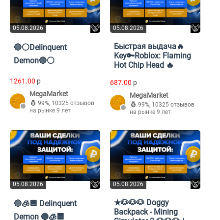
05.08.2026
05.08.2026
Быстрая выдача🔥
🔵⚪️Delinquent
Key🔑Roblox: Flaming
Demon🔵⚪️
Hot Chip Head 🔥
1261.00
p
687.00
p
MegaMarket
MegaMarket
99%
,
10325 отзывов
99%
,
10325 отзывов
на рынке 9 лет
на рынке 9 лет
05.08.2026
05.08.2026
★🐶🐶🐶 Doggy
🔵🧊🟦 Delinquent
Backpack - Mining
Demon 🔵🧊🟦