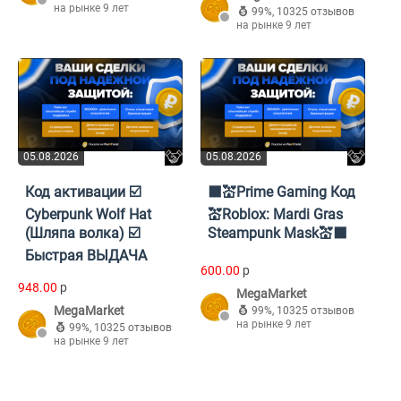
на рынке 9 лет
99%
,
10325 отзывов
на рынке 9 лет
05.08.2026
05.08.2026
Код активации ☑️
⬛️💒Prime Gaming Код
Cyberpunk Wolf Hat
💒Roblox: Mardi Gras
(Шляпа волка) ☑️
Steampunk Mask💒⬛️
Быстрая ВЫДАЧА
600.00
p
948.00
p
MegaMarket
MegaMarket
99%
,
10325 отзывов
на рынке 9 лет
99%
,
10325 отзывов
на рынке 9 лет