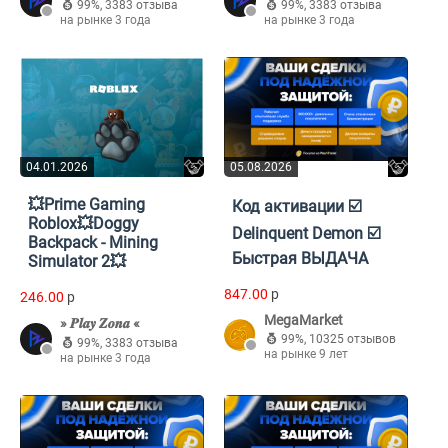
99%
,
3383 отзыва
99%
,
3383 отзыва
на рынке 3 года
на рынке 3 года
04.01.2026
05.08.2026
💥Prime Gaming
Код активации ☑️
Roblox💥Doggy
Delinquent Demon ☑️
Backpack - Mining
Быстрая ВЫДАЧА
Simulator 2💥
847.00
p
246.00
p
MegaMarket
» 𝑷𝒍𝒂𝒚 𝒁𝒐𝒏𝒂 «
99%
,
10325 отзывов
99%
,
3383 отзыва
на рынке 9 лет
на рынке 3 года