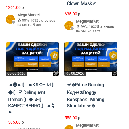
Clown Mask✅
1261.00
p
635.00
p
MegaMarket
99%
,
10325 отзывов
MegaMarket
на рынке 9 лет
99%
,
10325 отзывов
на рынке 9 лет
05.08.2026
05.08.2026
◄🔵►〘 🔥КЛЮЧ ☑️ 〙
🔆❄️Prime Gaming
◆〘 ☑️ Delinquent
Код🔆❄️Doggy
Demon 〙◆ 💫〘
Backpack - Mining
КАЧЕСТВЕННО 〙◄🌀
Simulator🔆❄️
►
555.00
p
1505.00
p
MegaMarket