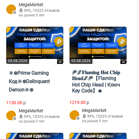
MegaMarket
99%
,
10325 отзывов
на рынке 9 лет
05.08.2026
05.08.2026
🥏🌌𝐅𝐥𝐚𝐦𝐢𝐧𝐠 𝐇𝐨𝐭 𝐂𝐡𝐢𝐩
🔆❄️Prime Gaming
𝐇𝐞𝐚𝐝🌌🥏【Flaming
Код🔆❄️Delinquent
Hot Chip Head | Ключ
Demon🔆❄️
Key Code】🔥
1219.00
p
1150.00
p
MegaMarket
MegaMarket
99%
,
10325 отзывов
99%
,
10325 отзывов
на рынке 9 лет
на рынке 9 лет