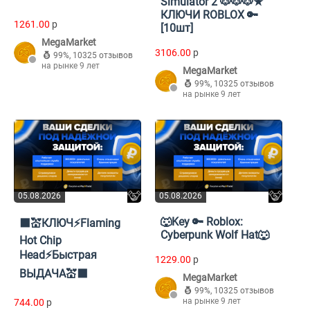
Simulator 2 🐶🐶🐶★
КЛЮЧИ ROBLOX 🔑
1261.00
p
[10шт]
MegaMarket
3106.00
p
99%
,
10325 отзывов
на рынке 9 лет
MegaMarket
99%
,
10325 отзывов
на рынке 9 лет
05.08.2026
05.08.2026
🐺Key 🔑 Roblox:
⬛️💒КЛЮЧ⚡️Flaming
Cyberpunk Wolf Hat🐺
Hot Chip
Head⚡️Быстрая
1229.00
p
ВЫДАЧА💒⬛️
MegaMarket
99%
,
10325 отзывов
на рынке 9 лет
744.00
p