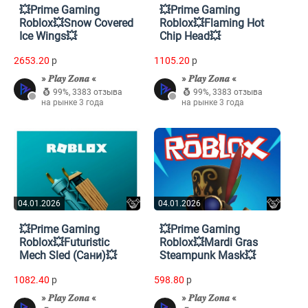
💥Prime Gaming
💥Prime Gaming
Roblox💥Snow Covered
Roblox💥Flaming Hot
Ice Wings💥
Chip Head💥
2653.20
p
1105.20
p
» 𝑷𝒍𝒂𝒚 𝒁𝒐𝒏𝒂 «
» 𝑷𝒍𝒂𝒚 𝒁𝒐𝒏𝒂 «
99%
,
3383 отзыва
99%
,
3383 отзыва
на рынке 3 года
на рынке 3 года
04.01.2026
04.01.2026
💥Prime Gaming
💥Prime Gaming
Roblox💥Futuristic
Roblox💥Mardi Gras
Mech Sled (Сани)💥
Steampunk Mask💥
1082.40
p
598.80
p
» 𝑷𝒍𝒂𝒚 𝒁𝒐𝒏𝒂 «
» 𝑷𝒍𝒂𝒚 𝒁𝒐𝒏𝒂 «