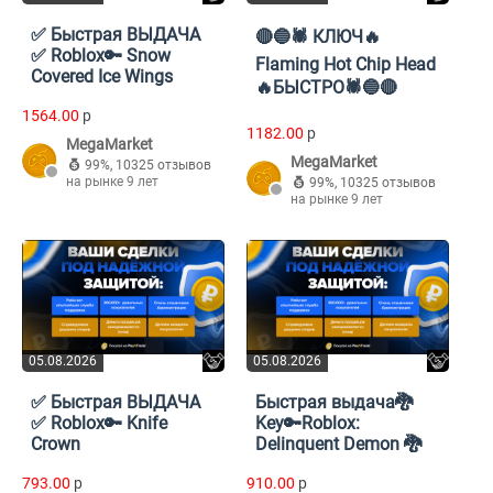
✅ Быстрая ВЫДАЧА
🔴🔵🕷️ КЛЮЧ🔥
✅ Roblox🔑 Snow
Flaming Hot Chip Head
Covered Ice Wings
🔥БЫСТРО🕷️🔵🔴
1564.00
p
1182.00
p
MegaMarket
MegaMarket
99%
,
10325 отзывов
на рынке 9 лет
99%
,
10325 отзывов
на рынке 9 лет
05.08.2026
05.08.2026
✅ Быстрая ВЫДАЧА
Быстрая выдача🐉
✅ Roblox🔑 Knife
Key🔑Roblox:
Crown
Delinquent Demon 🐉
793.00
p
910.00
p