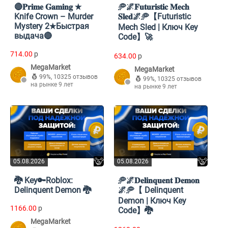
🔴𝐏𝐫𝐢𝐦𝐞 𝐆𝐚𝐦𝐢𝐧𝐠 ★
🥏🌌𝐅𝐮𝐭𝐮𝐫𝐢𝐬𝐭𝐢𝐜 𝐌𝐞𝐜𝐡
Knife Crown – Murder
𝐒𝐥𝐞𝐝🌌🥏【Futuristic
Mystery 2★Быстрая
Mech Sled | Ключ Key
выдача🔴
Code】🚀
714.00
p
634.00
p
MegaMarket
MegaMarket
99%
,
10325 отзывов
99%
,
10325 отзывов
на рынке 9 лет
на рынке 9 лет
05.08.2026
05.08.2026
🐉 Key🔑Roblox:
🥏🌌𝐃𝐞𝐥𝐢𝐧𝐪𝐮𝐞𝐧𝐭 𝐃𝐞𝐦𝐨𝐧
Delinquent Demon 🐉
🌌🥏【 Delinquent
Demon | Ключ Key
1166.00
p
Code】🐉
MegaMarket