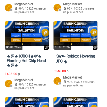
MegaMarket
MegaMarket
99%
,
10325 отзывов
99%
,
10325 отзывов
на рынке 9 лет
на рынке 9 лет
05.08.2026
05.08.2026
🔥💯🔥 КЛЮЧ🔥💯🔥
Key🔑 Roblox: Hovering
Flaming Hot Chip Head
UFO 🛸
🔥💯🔥
5346.00
p
1408.00
p
MegaMarket
MegaMarket
99%
,
10325 отзывов
99%
,
10325 отзывов
на рынке 9 лет
на рынке 9 лет