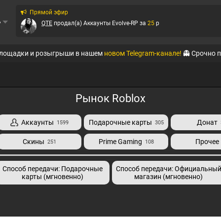
Прямой эфир
ь
QTE
продал(а)
Аккаунты Evolve-RP
за
25
p
QTE
продал(а)
Аккаунты Black Russia RP (Mobi...
за
55
p
площадки и розыгрыши в нашем
новом Telegram-канале!
👻 Срочно 
QTE
продал(а)
Аккаунты GreenTech RP
за
84
p
QTE
продал(а)
Аккаунты Absolute RP
за
5
p
Рынок Roblox
STTaHchYT
продал(а)
Аккаунты WoT
за
50
p
Аккаунты
Подарочные карты
Донат
1599
305
QTE
продал(а)
Аккаунты Advance RP
за
99
p
Скины
Prime Gaming
Прочее
251
108
QTE
продал(а)
Аккаунты Amazing-RP
за
20
p
Способ передачи: Подарочные
QTE
продал(а)
Аккаунты Amazing-RP
Способ передачи: Официальны
за
1500
p
карты (мгновенно)
магазин (мгновенно)