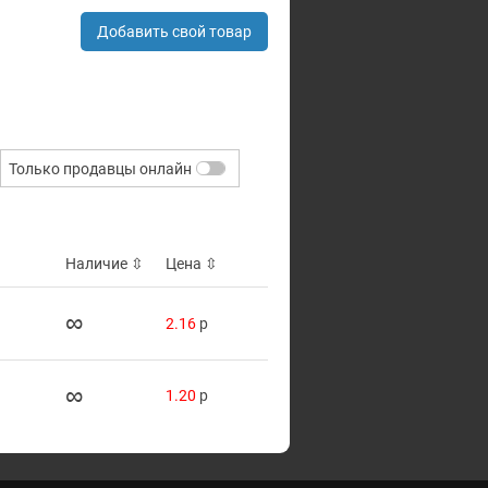
Добавить свой товар
Только продавцы онлайн
Наличие
⇳
Цена
⇳
∞
2.16
p
∞
1.20
p