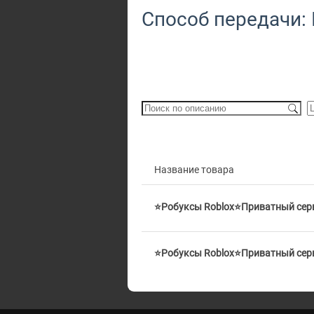
Способ передачи: 
Название товара
⭐Робуксы Roblox⭐Приватный сер
⭐Робуксы Roblox⭐Приватный сер