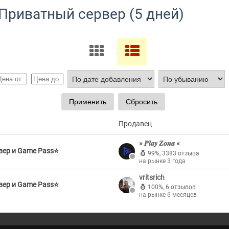
Приватный сервер (5 дней)
Продавец
» 𝑷𝒍𝒂𝒚 𝒁𝒐𝒏𝒂 «
вер и Game Pass⭐
99%
,
3383 отзыва
на рынке 3 года
vritsrich
вер и Game Pass⭐
100%
,
6 отзывов
на рынке 6 месяцев