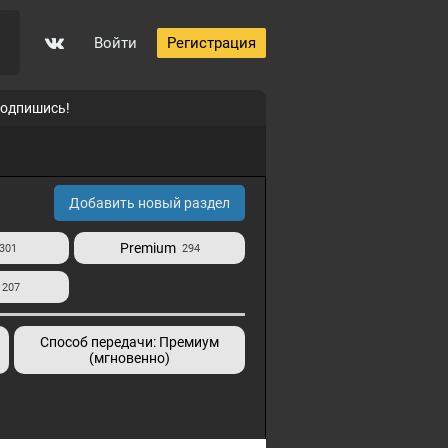
Войти
Регистрация
подпишись!
Добавить новый раздел
Premium
301
294
207
й
Способ передачи: Премиум
(мгновенно)