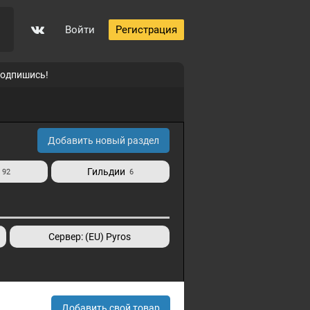
Войти
Регистрация
подпишись!
0
Добавить новый раздел
Гильдии
92
6
p
Сервер: (EU) Pyros
Добавить свой товар