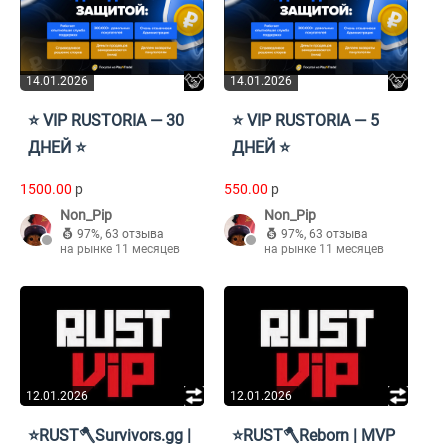
14.01.2026
14.01.2026
⭐ VIP RUSTORIA — 30
⭐ VIP RUSTORIA — 5
ДНЕЙ ⭐
ДНЕЙ ⭐
1500.00
p
550.00
p
Non_Pip
Non_Pip
97%
,
63 отзыва
97%
,
63 отзыва
на рынке 11 месяцев
на рынке 11 месяцев
12.01.2026
12.01.2026
⭐RUST🪓Survivors.gg |
⭐RUST🪓Reborn | MVP