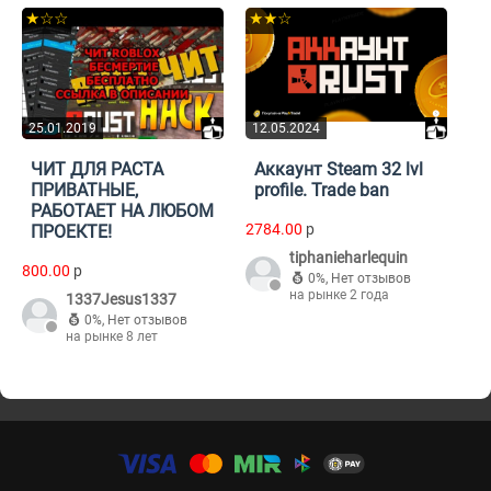
★☆☆
★★☆
25.01.2019
12.05.2024
ЧИТ ДЛЯ РАСТА
Аккаунт Steam 32 lvl
ПРИВАТНЫЕ,
profile. Trade ban
РАБОТАЕТ НА ЛЮБОМ
2784.00
p
ПРОЕКТЕ!
tiphanieharlequin
800.00
p
0%
,
Нет отзывов
на рынке 2 года
1337Jesus1337
0%
,
Нет отзывов
на рынке 8 лет