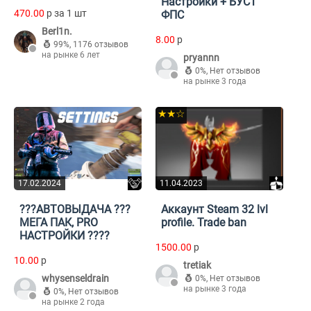
Настройки + БУСТ
470.00
p за 1 шт
ФПС
Berl1n.
8.00
p
99%
,
1176 отзывов
на рынке 6 лет
pryannn
0%
,
Нет отзывов
на рынке 3 года
★★☆
17.02.2024
11.04.2023
???АВТОВЫДАЧА ???
Аккаунт Steam 32 lvl
МЕГА ПАК, PRO
profile. Trade ban
НАСТРОЙКИ ????
1500.00
p
10.00
p
tretiak
whysenseldrain
0%
,
Нет отзывов
на рынке 3 года
0%
,
Нет отзывов
на рынке 2 года