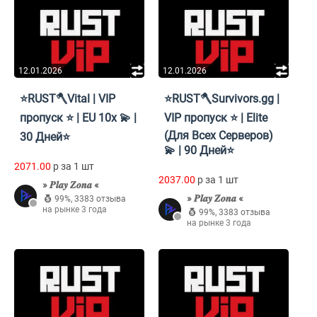
12.01.2026
12.01.2026
⭐RUST🪓Vital | VIP
⭐RUST🪓Survivors.gg |
пропуск ⭐ | EU 10x 💫 |
VIP пропуск ⭐ | Elite
(Для Всех Серверов)
30 Дней⭐
💫 | 90 Дней⭐
2071.00
p за 1 шт
2037.00
p за 1 шт
» 𝑷𝒍𝒂𝒚 𝒁𝒐𝒏𝒂 «
» 𝑷𝒍𝒂𝒚 𝒁𝒐𝒏𝒂 «
99%
,
3383 отзыва
на рынке 3 года
99%
,
3383 отзыва
на рынке 3 года