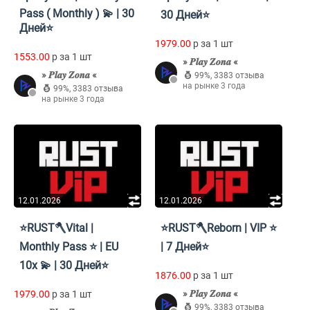
Pass ( Monthly ) 💫 | 30
30 Дней⭐
Дней⭐
1979.00
p за 1 шт
1553.00
p за 1 шт
» 𝑷𝒍𝒂𝒚 𝒁𝒐𝒏𝒂 «
» 𝑷𝒍𝒂𝒚 𝒁𝒐𝒏𝒂 «
99%
,
3383 отзыва
на рынке 3 года
99%
,
3383 отзыва
на рынке 3 года
12.01.2026
12.01.2026
⭐RUST🪓Vital |
⭐RUST🪓Reborn | VIP ⭐
Monthly Pass ⭐ | EU
| 7 Дней⭐
10x 💫 | 30 Дней⭐
1876.00
p за 1 шт
» 𝑷𝒍𝒂𝒚 𝒁𝒐𝒏𝒂 «
1979.00
p за 1 шт
99%
,
3383 отзыва