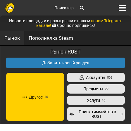
Поиск игр
Новости площадки и розыгрыши в нашем
новом Telegram-
канале!
👻 Срочно подпишись!
Рынок
Пополнялка Steam
Рынок RUST
Добавить новый раздел
Аккаунты
506
Предметы
22
Другое
46
Услуги
16
Поиск тиммейтов в
0
RUST