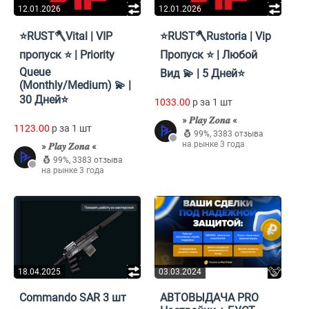
12.01.2026
12.01.2026
⭐RUST🪓Vital | VIP
⭐RUST🪓Rustoria | Vip
пропуск ⭐ | Priority
Пропуск ⭐ | Любой
Queue
Вид 💫 | 5 Дней⭐
(Monthly/Medium) 💫 |
30 Дней⭐
1033.00
p за 1 шт
» 𝑷𝒍𝒂𝒚 𝒁𝒐𝒏𝒂 «
1123.00
p за 1 шт
99%
,
3383 отзыва
на рынке 3 года
» 𝑷𝒍𝒂𝒚 𝒁𝒐𝒏𝒂 «
99%
,
3383 отзыва
на рынке 3 года
18.04.2025
03.03.2024
Commando SAR 3 шт
АВТОВЫДАЧА PRO