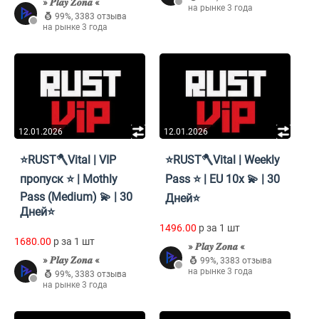
» 𝑷𝒍𝒂𝒚 𝒁𝒐𝒏𝒂 «
на рынке 3 года
99%
,
3383 отзыва
на рынке 3 года
12.01.2026
12.01.2026
⭐RUST🪓Vital | VIP
⭐RUST🪓Vital | Weekly
пропуск ⭐ | Mothly
Pass ⭐ | EU 10x 💫 | 30
Pass (Medium) 💫 | 30
Дней⭐
Дней⭐
1496.00
p за 1 шт
1680.00
p за 1 шт
» 𝑷𝒍𝒂𝒚 𝒁𝒐𝒏𝒂 «
» 𝑷𝒍𝒂𝒚 𝒁𝒐𝒏𝒂 «
99%
,
3383 отзыва
на рынке 3 года
99%
,
3383 отзыва
на рынке 3 года