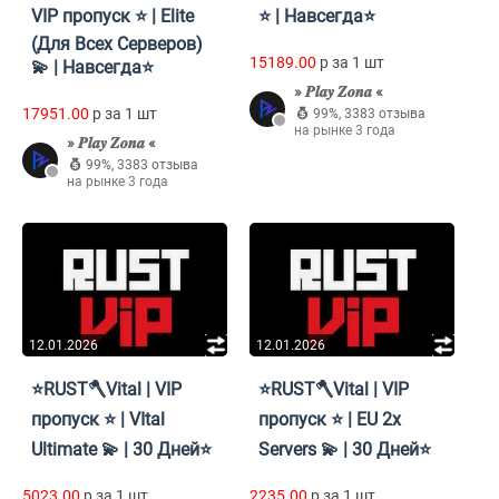
VIP пропуск ⭐ | Elite
⭐ | Навсегда⭐
(Для Всех Серверов)
15189.00
p за 1 шт
💫 | Навсегда⭐
» 𝑷𝒍𝒂𝒚 𝒁𝒐𝒏𝒂 «
17951.00
p за 1 шт
99%
,
3383 отзыва
на рынке 3 года
» 𝑷𝒍𝒂𝒚 𝒁𝒐𝒏𝒂 «
99%
,
3383 отзыва
на рынке 3 года
12.01.2026
12.01.2026
⭐RUST🪓Vital | VIP
⭐RUST🪓Vital | VIP
пропуск ⭐ | VItal
пропуск ⭐ | EU 2x
Ultimate 💫 | 30 Дней⭐
Servers 💫 | 30 Дней⭐
5023.00
p за 1 шт
2235.00
p за 1 шт