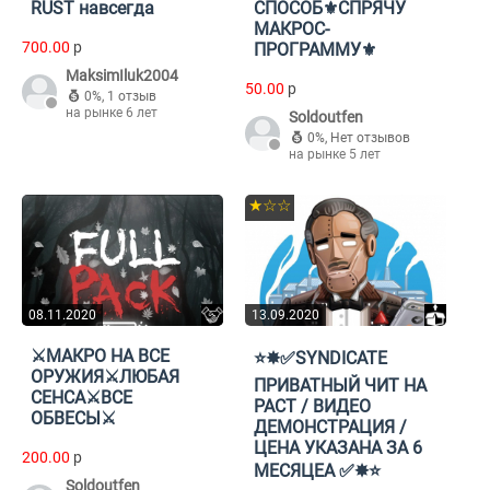
RUST навсегда
СПОСОБ⚜️СПРЯЧУ
МАКРОС-
700.00
p
ПРОГРАММУ⚜️
MaksimIluk2004
50.00
p
0%
,
1 отзыв
на рынке 6 лет
Soldoutfen
0%
,
Нет отзывов
на рынке 5 лет
★☆☆
08.11.2020
13.09.2020
⚔МАКРО НА ВСЕ
⭐️✸✅SYNDICATE
ОРУЖИЯ⚔ЛЮБАЯ
ПРИВАТНЫЙ ЧИТ НА
СЕНСА⚔ВСЕ
РАСТ / ВИДЕО
ОБВЕСЫ⚔
ДЕМОНСТРАЦИЯ /
ЦЕНА УКАЗАНА ЗА 6
200.00
p
МЕСЯЦЕА ✅✸⭐️
Soldoutfen