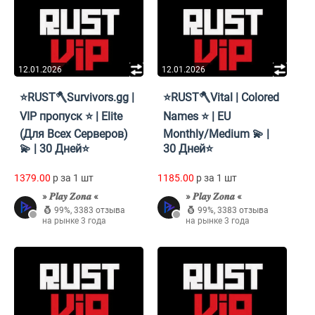
12.01.2026
12.01.2026
⭐RUST🪓Survivors.gg |
⭐RUST🪓Vital | Colored
VIP пропуск ⭐ | Elite
Names ⭐ | EU
(Для Всех Серверов)
Monthly/Medium 💫 |
💫 | 30 Дней⭐
30 Дней⭐
1379.00
p за 1 шт
1185.00
p за 1 шт
» 𝑷𝒍𝒂𝒚 𝒁𝒐𝒏𝒂 «
» 𝑷𝒍𝒂𝒚 𝒁𝒐𝒏𝒂 «
99%
,
3383 отзыва
99%
,
3383 отзыва
на рынке 3 года
на рынке 3 года