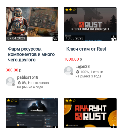
★★☆
07.04.2023
13.03.2023
Фарм ресурсов,
Ключ стим от Rust
компонентов и много
1000.00
p
чего другого
Lejon33
300.00
p
100%
,
1 отзыв
на рынке 3 года
pablos1518
0%
,
Нет отзывов
на рынке 4 года
★☆☆
★★☆