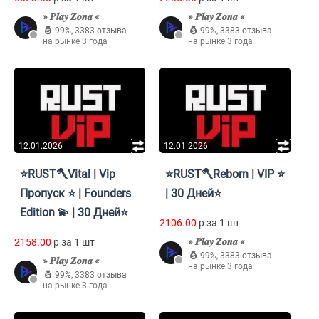
» 𝑷𝒍𝒂𝒚 𝒁𝒐𝒏𝒂 «
» 𝑷𝒍𝒂𝒚 𝒁𝒐𝒏𝒂 «
99%
,
3383 отзыва
99%
,
3383 отзыва
на рынке 3 года
на рынке 3 года
12.01.2026
12.01.2026
⭐RUST🪓Vital | Vip
⭐RUST🪓Reborn | VIP ⭐
Пропуск ⭐ | Founders
| 30 Дней⭐
Edition 💫 | 30 Дней⭐
2106.00
p за 1 шт
» 𝑷𝒍𝒂𝒚 𝒁𝒐𝒏𝒂 «
2158.00
p за 1 шт
99%
,
3383 отзыва
» 𝑷𝒍𝒂𝒚 𝒁𝒐𝒏𝒂 «
на рынке 3 года
99%
,
3383 отзыва
на рынке 3 года