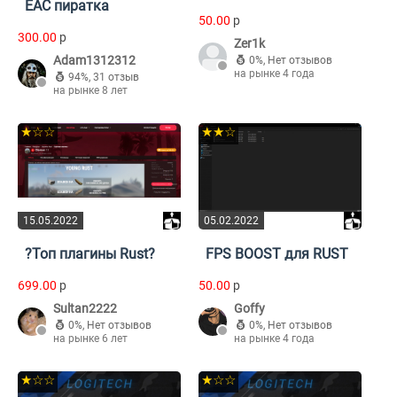
EAC пиратка
50.00
p
300.00
p
Zer1k
Adam1312312
0%
,
Нет отзывов
на рынке 4 года
94%
,
31 отзыв
на рынке 8 лет
★☆☆
★★☆
15.05.2022
05.02.2022
?Топ плагины Rust?
FPS BOOST для RUST
699.00
p
50.00
p
Sultan2222
Goffy
0%
,
Нет отзывов
0%
,
Нет отзывов
на рынке 6 лет
на рынке 4 года
★☆☆
★☆☆