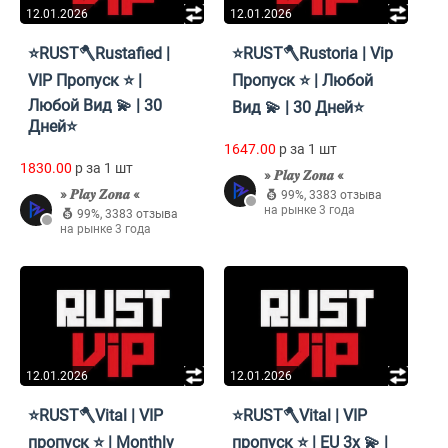
12.01.2026
12.01.2026
⭐RUST🪓Rustafied |
⭐RUST🪓Rustoria | Vip
VIP Пропуск ⭐ |
Пропуск ⭐ | Любой
Любой Вид 💫 | 30
Вид 💫 | 30 Дней⭐
Дней⭐
1647.00
p за 1 шт
1830.00
p за 1 шт
» 𝑷𝒍𝒂𝒚 𝒁𝒐𝒏𝒂 «
» 𝑷𝒍𝒂𝒚 𝒁𝒐𝒏𝒂 «
99%
,
3383 отзыва
на рынке 3 года
99%
,
3383 отзыва
на рынке 3 года
12.01.2026
12.01.2026
⭐RUST🪓Vital | VIP
⭐RUST🪓Vital | VIP
пропуск ⭐ | Monthly
пропуск ⭐ | EU 3x 💫 |