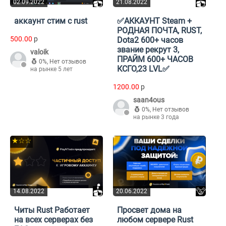
02.09.2022
21.08.2022
аккаунт стим с rust
✅АККАУНТ Steam +
РОДНАЯ ПОЧТА, RUST,
500.00
p
Dota2 600+ часов
звание рекрут 3,
valoik
ПРАЙМ 600+ ЧАСОВ
0%
,
Нет отзывов
КСГО,23 LVL✅
на рынке 5 лет
1200.00
p
saan4ous
0%
,
Нет отзывов
на рынке 3 года
★☆☆
14.08.2022
20.06.2022
Читы Rust Работает
Просвет дома на
на всех серверах без
любом сервере Rust