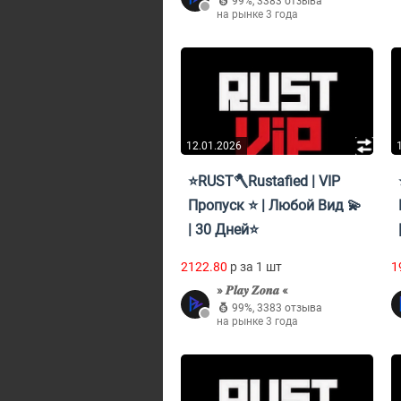
99%
,
3383 отзыва
на рынке 3 года
12.01.2026
⭐RUST🪓Rustafied | VIP
Пропуск ⭐ | Любой Вид 💫
| 30 Дней⭐
2122.80
p за 1 шт
1
» 𝑷𝒍𝒂𝒚 𝒁𝒐𝒏𝒂 «
99%
,
3383 отзыва
на рынке 3 года