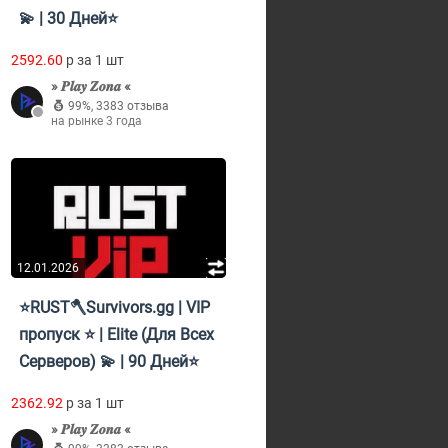
💫 | 30 Дней⭐
2592.60
p за 1 шт
» 𝑷𝒍𝒂𝒚 𝒁𝒐𝒏𝒂 «
99%
,
3383 отзыва
на рынке 3 года
12.01.2026
⭐RUST🪓Survivors.gg | VIP
пропуск ⭐ | Elite (Для Всех
Серверов) 💫 | 90 Дней⭐
2362.92
p за 1 шт
» 𝑷𝒍𝒂𝒚 𝒁𝒐𝒏𝒂 «