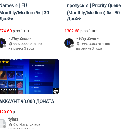
Names ⭐ | EU
пропуск ⭐ | Priority Queue
Monthly/Medium 💫 | 30
(Monthly/Medium) 💫 | 30
Дней⭐
Дней⭐
374.60
p за 1 шт
1302.68
p за 1 шт
» 𝑷𝒍𝒂𝒚 𝒁𝒐𝒏𝒂 «
» 𝑷𝒍𝒂𝒚 𝒁𝒐𝒏𝒂 «
99%
,
3383 отзыва
99%
,
3383 отзыва
на рынке 3 года
на рынке 3 года
★★★
10.02.2022
АККАУНТ 90.000 ДОНАТА
120.00
p
tylarz
0%
,
Нет отзывов