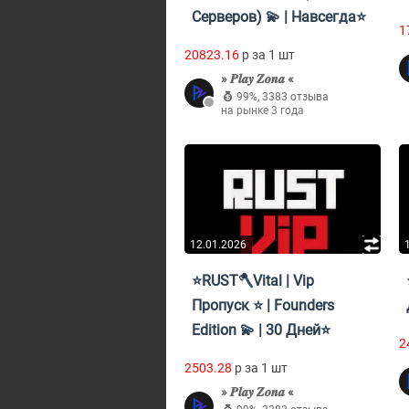
Серверов) 💫 | Навсегда⭐
1
20823.16
p за 1 шт
» 𝑷𝒍𝒂𝒚 𝒁𝒐𝒏𝒂 «
99%
,
3383 отзыва
на рынке 3 года
12.01.2026
⭐RUST🪓Vital | Vip
Пропуск ⭐ | Founders
Edition 💫 | 30 Дней⭐
2
2503.28
p за 1 шт
» 𝑷𝒍𝒂𝒚 𝒁𝒐𝒏𝒂 «