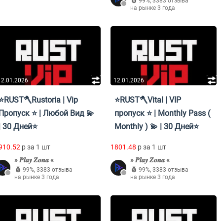
99%
,
3383 отзыва
на рынке 3 года
12.01.2026
12.01.2026
⭐RUST🪓Rustoria | Vip
⭐RUST🪓Vital | VIP
Пропуск ⭐ | Любой Вид 💫
пропуск ⭐ | Monthly Pass (
| 30 Дней⭐
Monthly ) 💫 | 30 Дней⭐
910.52
p за 1 шт
1801.48
p за 1 шт
» 𝑷𝒍𝒂𝒚 𝒁𝒐𝒏𝒂 «
» 𝑷𝒍𝒂𝒚 𝒁𝒐𝒏𝒂 «
99%
,
3383 отзыва
99%
,
3383 отзыва
на рынке 3 года
на рынке 3 года