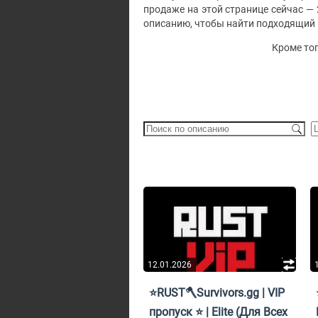
продаже на этой странице сейчас —
описанию, чтобы найти подходящий 
Кроме то
12.01.2026
⭐RUST🪓Survivors.gg | VIP
пропуск ⭐ | Elite (Для Всех