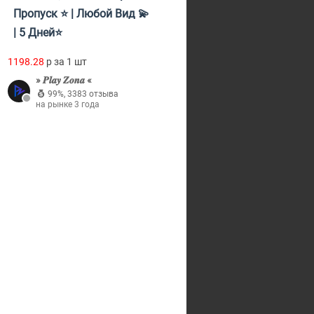
Пропуск ⭐ | Любой Вид 💫
| 5 Дней⭐
1198.28
p за 1 шт
» 𝑷𝒍𝒂𝒚 𝒁𝒐𝒏𝒂 «
99%
,
3383 отзыва
на рынке 3 года