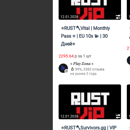
12.01.2026
⭐RUST🪓Vital | Monthly
Pass ⭐ | EU 10x 💫 | 30
Дней⭐
2
2295.64
p за 1 шт
» 𝑷𝒍𝒂𝒚 𝒁𝒐𝒏𝒂 «
99%
,
3383 отзыва
на рынке 3 года
12.01.2026
⭐RUST🪓Survivors.gg | VIP