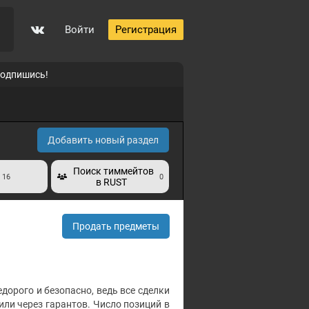
Войти
Регистрация
подпишись!
0
Добавить новый раздел
Поиск тиммейтов
16
0
в RUST
Продать предметы
едорого и безопасно, ведь все сделки
ли через гарантов. Число позиций в