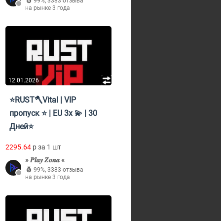
99%
,
3383 отзыва
на рынке 3 года
12.01.2026
⭐RUST🪓Vital | VIP
пропуск ⭐ | EU 3x 💫 | 30
Дней⭐
2295.64
p за 1 шт
» 𝑷𝒍𝒂𝒚 𝒁𝒐𝒏𝒂 «
99%
,
3383 отзыва
на рынке 3 года