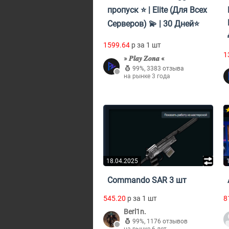
пропуск ⭐ | Elite (Для Всех
Серверов) 💫 | 30 Дней⭐
1599.64
p за 1 шт
1
» 𝑷𝒍𝒂𝒚 𝒁𝒐𝒏𝒂 «
99%
,
3383 отзыва
на рынке 3 года
18.04.2025
Commando SAR 3 шт
545.20
p за 1 шт
8
Berl1n.
99%
,
1176 отзывов