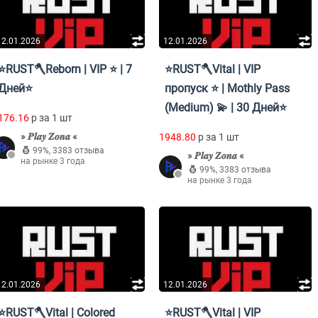
12.01.2026
12.01.2026
⭐RUST🪓Reborn | VIP ⭐ | 7
⭐RUST🪓Vital | VIP
Дней⭐
пропуск ⭐ | Mothly Pass
(Medium) 💫 | 30 Дней⭐
176.16
p за 1 шт
» 𝑷𝒍𝒂𝒚 𝒁𝒐𝒏𝒂 «
1948.80
p за 1 шт
99%
,
3383 отзыва
» 𝑷𝒍𝒂𝒚 𝒁𝒐𝒏𝒂 «
на рынке 3 года
99%
,
3383 отзыва
на рынке 3 года
12.01.2026
12.01.2026
⭐RUST🪓Vital | Colored
⭐RUST🪓Vital | VIP