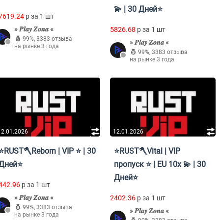
💫 | 30 Дней⭐
7619.24
p за 1 шт
» 𝑷𝒍𝒂𝒚 𝒁𝒐𝒏𝒂 «
5826.68
p за 1 шт
99%
,
3383 отзыва
» 𝑷𝒍𝒂𝒚 𝒁𝒐𝒏𝒂 «
на рынке 3 года
99%
,
3383 отзыва
на рынке 3 года
12.01.2026
12.01.2026
⭐RUST🪓Reborn | VIP ⭐ | 30
⭐RUST🪓Vital | VIP
Дней⭐
пропуск ⭐ | EU 10x 💫 | 30
Дней⭐
442.96
p за 1 шт
» 𝑷𝒍𝒂𝒚 𝒁𝒐𝒏𝒂 «
2402.36
p за 1 шт
99%
,
3383 отзыва
» 𝑷𝒍𝒂𝒚 𝒁𝒐𝒏𝒂 «
на рынке 3 года