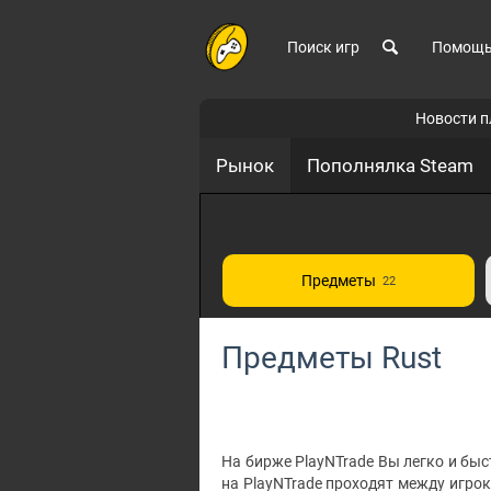
Поиск игр
Помощ
Новости 
Рынок
Пополнялка Steam
Предметы
22
Предметы Rust
На бирже PlayNTrade Вы легко и быст
на PlayNTrade проходят между игро