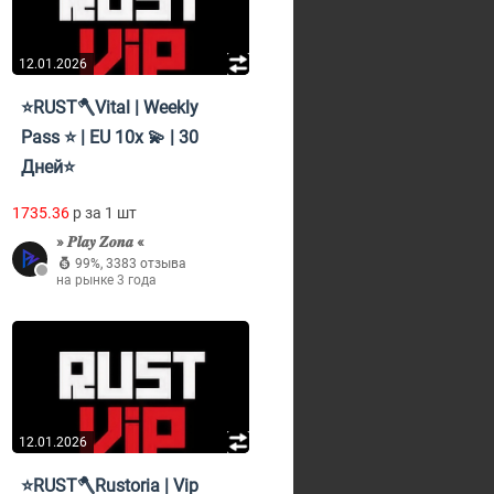
12.01.2026
⭐RUST🪓Vital | Weekly
Pass ⭐ | EU 10x 💫 | 30
Дней⭐
1735.36
p за 1 шт
» 𝑷𝒍𝒂𝒚 𝒁𝒐𝒏𝒂 «
99%
,
3383 отзыва
на рынке 3 года
12.01.2026
⭐RUST🪓Rustoria | Vip