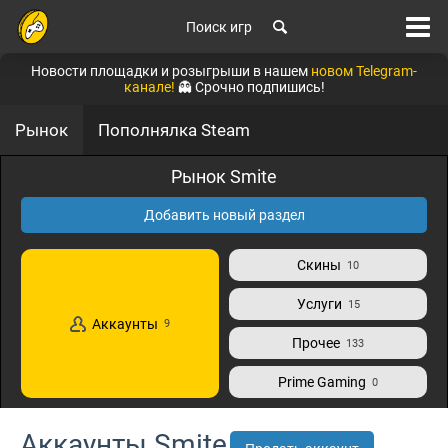
Поиск игр
Новости площадки и розыгрыши в нашем
новом Telegram-
канале!
👻 Срочно подпишись!
Рынок
Пополнялка Steam
Рынок Smite
Добавить новый раздел
Скины
10
Услуги
15
Аккаунты
9
Прочее
133
Prime Gaming
0
Аккаунты Smite