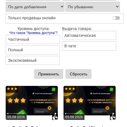
Только продавцы онлайн
Уровень доступа:
Выдача товара:
Что такое "Уровень доступа"?
Автоматическая
Частичный
В чате
Полный
Эксклюзивный
★★★
★★★
05.08.2026
05.08.2026