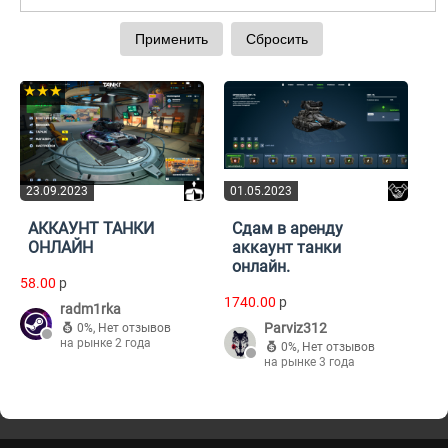
★★★
23.09.2023
01.05.2023
АККАУНТ ТАНКИ
Сдам в аренду
ОНЛАЙН
аккаунт танки
онлайн.
58.00
p
1740.00
p
radm1rka
Parviz312
0%
,
Нет отзывов
на рынке 2 года
0%
,
Нет отзывов
на рынке 3 года