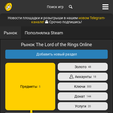
Поиск игр
Новости площадки и розыгрыши в нашем
новом Telegram-
канале!
👻 Срочно подпишись!
Рынок
Пополнялка Steam
Рынок The Lord of the Rings Online
Добавить новый раздел
Золото
48
Аккаунты
18
Предметы
Ключи
5
300
Донат
144
Услуги
20