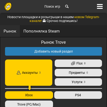
Поиск игр
Новости площадки и розыгрыши в нашем
новом Telegram-
канале!
👻 Срочно подпишись!
Рынок
Пополнялка Steam
Рынок Trove
Добавить новый раздел
Flux
8
Аккаунты
Предметы
3
0
Услуги
3
Xbox
PS4
Trove (PC/Mac)