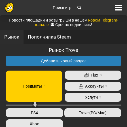
Поиск игр
Новости площадки и розыгрыши в нашем
новом Telegram-
канале!
👻 Срочно подпишись!
Рынок
Пополнялка Steam
Рынок Trove
Добавить новый раздел
Flux
8
Предметы
Аккаунты
0
3
Услуги
3
PS4
Trove (PC/Mac)
Xbox