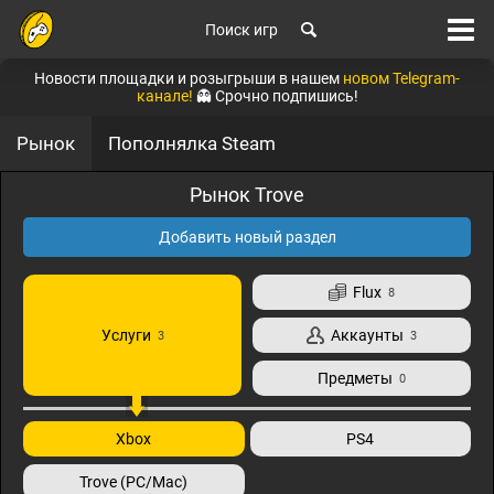
Поиск игр
Новости площадки и розыгрыши в нашем
новом Telegram-
канале!
👻 Срочно подпишись!
Рынок
Пополнялка Steam
Рынок Trove
Добавить новый раздел
Flux
8
Услуги
Аккаунты
3
3
Предметы
0
Xbox
PS4
Trove (PC/Mac)