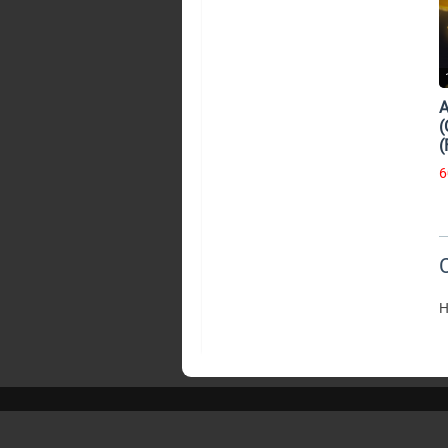
(
(
6
Н