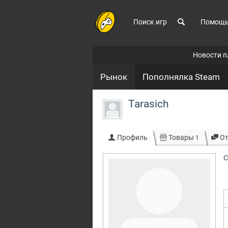
Поиск игр
Помощ
Новости 
Рынок
Пополнялка Steam
Tarasich
Профиль
Товары
О
1
С