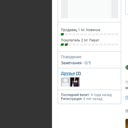
Продавец 1 lvl: Новичок
Покупатель 2 lvl: Пират
Поведение:
Замечания -
0/5
Друзья
(2)
В
м
Последний визит:
4 года назад
П
Регистрация:
6 лет назад
П