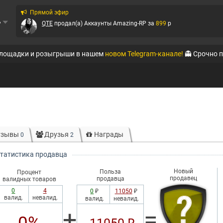
Прямой эфир
ь
QTE
продал(а)
Аккаунты Amazing-RP
за
899
p
Ирбис
продал(а)
Вирты РУСЬ Mobile
за
1583.33
p
площадки и розыгрыши в нашем
новом Telegram-канале!
👻 Срочно 
QTE
продал(а)
Аккаунты Black Russia RP (Mobi...
за
33
p
QTE
продал(а)
Аккаунты Amazing-RP
за
89
p
MegaMarket
продал(а)
Аккаунты Radmir-RP
за
10544
p
QTE
продал(а)
Аккаунты Amazing-RP
за
15
p
тзывы
Друзья
Награды
0
2
QTE
продал(а)
Аккаунты Amazing-RP
за
40
p
татистика продавца
QTE
продал(а)
Аккаунты Amazing-RP
за
125
p
Новый
Польза
Процент
продавец
продавца
валидных товаров
0
4
0
₽
11050
₽
валид.
невалид.
валид.
невалид.
+
=