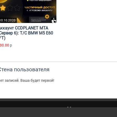
10.10.2020
Аккаунт CCDPLANET MTA
Сервер 6): T/C BMW M5 E60
FT)
00.00
p
Стена пользователя
ет записей. Ваша будет первой!
Написа