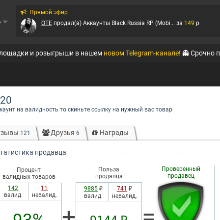
Прямой эфир
ь
QTE
продал(а)
Аккаунты Black Russia RP (Mobi...
за
149
p
QTE
продал(а)
Аккаунты Amazing-RP
за
399
p
площадки и розыгрыши в нашем
новом Telegram-канале!
👻 Срочно 
QTE
продал(а)
Аккаунты Absolute RP
за
56
p
QTE
продал(а)
Аккаунты Absolute RP
за
246
p
_20
Ирбис
продал(а)
Аккаунты WoT
за
125
p
ккаунт на валидность то скиньте ссылку на нужный вас товар
QTE
продал(а)
Аккаунты Amazing-RP
за
79
p
тзывы
Друзья
Награды
121
6
QTE
продал(а)
Аккаунты Online RP (Mobile)
за
999
p
татистика продавца
QTE
продал(а)
Аккаунты Amazing-RP
за
350
p
Проверенный
Польза
Процент
продавец
продавца
валидных товаров
142
11
9885
₽
741
₽
валид.
невалид.
валид.
невалид.
+
=