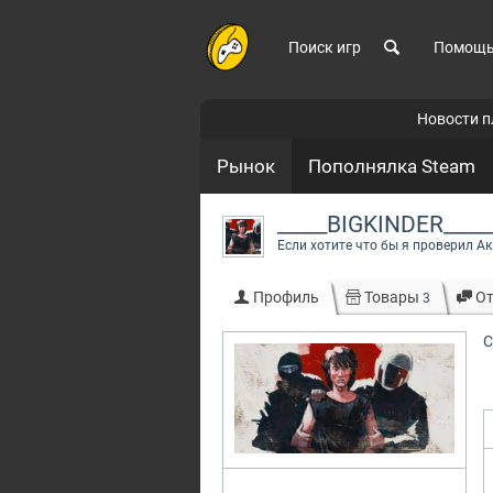
Поиск игр
Помощ
Новости 
Рынок
Пополнялка Steam
_____BIGKINDER____
Если хотите что бы я проверил А
Профиль
Товары
О
3
С