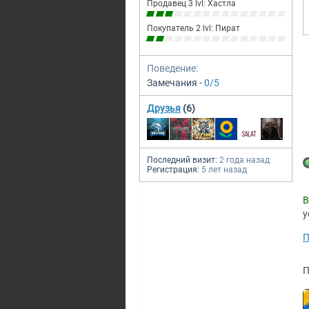
Продавец 3 lvl: Хастла
Покупатель 2 lvl: Пират
Поведение:
Замечания -
0/5
Друзья
(6)
Последний визит:
2 года назад
Регистрация:
5 лет назад
В
у
П
П