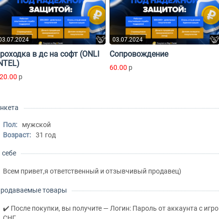
03.07.2024
03.07.2024
роходка в дс на софт (ONLI
Сопровождение
NTEL)
60.00
p
20.00
p
нкета
Пол:
мужской
Возраст:
31 год
 себе
Всем привет,я ответственный и отзывчивый продавец)
родаваемые товары
✔️ После покупки, вы получите — Логин: Пароль от аккаунта с игрой
СНГ