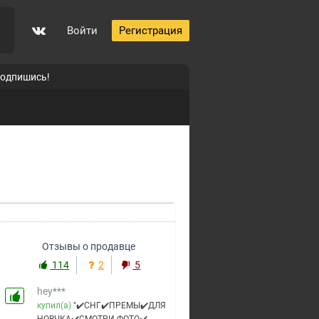
Войти
Регистрация
подпишись!
hey***
Отзывы о продавце
купил(а)
"✔️СНГ✔️ПРЕМЫ✔️ДЛЯ
НОВЧКА✔️СМОТРИ ФОТО✔️
114
2
5
за 30 ₽
3 года назад
пожаловаться
Art***