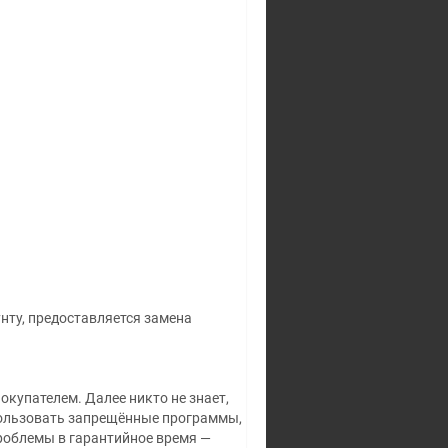
And***
купил(а)
"✔️ПРЕМ
ТАНК✔️СНГ✔️ДЛЯ
ФАНА✔️СМОТРИ ФОТО✔...
за 20 ₽
4 года назад
пожаловаться
.
pla***
купил(а)
"✔️СНГ✔️ПРЕМЫ✔️НЕАКТИВ✔️ДЛЯ
НОВИЧКА✔️СМОТ...
за 30 ₽
4 года назад
пожаловаться
ass***
купил(а)
"⭕
ТУРЕЦКИЙ⭕СТИМ⭕АККАУНТ⭕
унту, предоставляется замена
за 60 ₽
3 года назад
пожаловаться
010***
окупателем. Далее никто не знает,
купил(а)
"✔️СНГ✔️ПРЕМ
спользовать запрещённые программы,
ТАНК✔️ДЛЯ
 проблемы в гарантийное время —
ФАНА✔️8ЛВЛ✔️СМОТРИ...