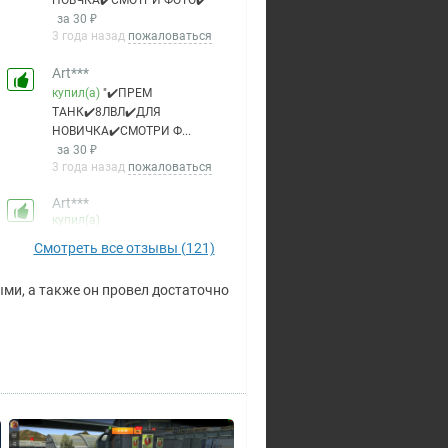
купил(а)
"✔️ПРЕМ
ТАНК✔️8ЛВЛ✔️ДЛЯ
НОВИЧКА✔️СМОТРИ Ф...
за 30 ₽
3 года назад
пожаловаться
Art***
купил(а)
"✔️СНГ✔️9ЛВЛ✔️ПРЕМЫ✔️ДЛЯ
НОВИЧКА✔️СМОТРИ ...
за 60 ₽
3 года назад
пожаловаться
пасибо
Ответ:
Обращайтесь)
Смотреть все отзывы (121)
Art***
купил(а)
"✔️СНГ✔️9ЛВЛ✔️ДЛЯ
и, а также он провел достаточно
ФАНА✔️СМОТРИ ФОТО✔️
за 30 ₽
3 года назад
пожаловаться
Супер все
Ответ:
Стараюсь :3
Kip***
купил(а)
"✔️ПРЕМЫ✔️НЕАКТИВ✔️СНГ✔️ДЛЯ