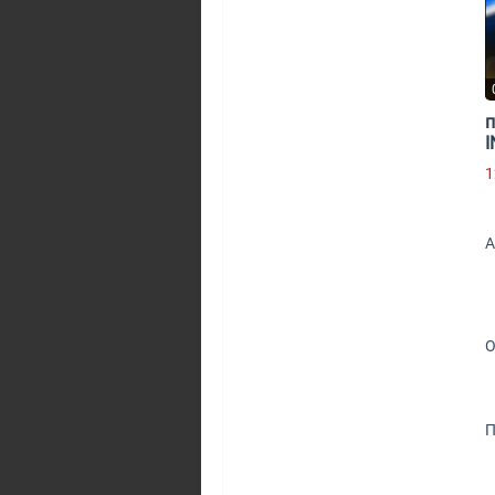
п
I
1
А
О
П