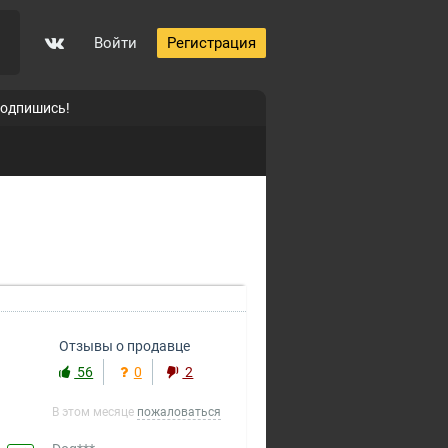
Войти
Регистрация
подпишись!
Отзывы о продавце
56
0
2
Dog***
купил(а)
Аккаунты Arizona-RP