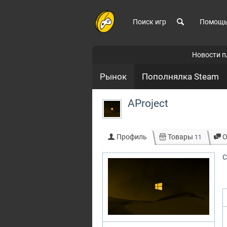
Поиск игр
Помощ
Новости 
Рынок
Пополнялка Steam
AProject
Профиль
Товары
О
11
С