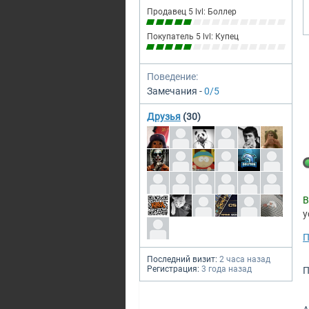
Продавец 5 lvl: Боллер
Покупатель 5 lvl: Купец
Поведение:
Замечания -
0/5
Друзья
(30)
В
у
П
Последний визит:
2 часа назад
Регистрация:
3 года назад
П