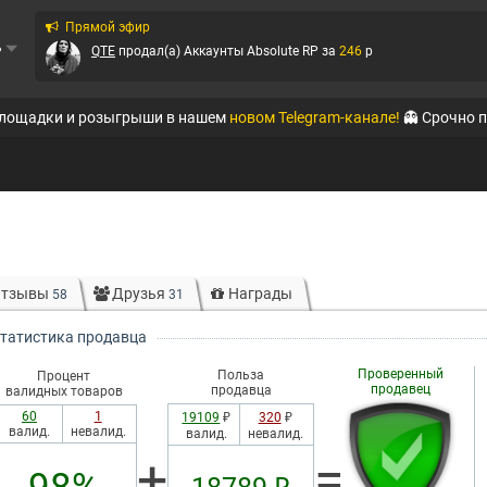
Прямой эфир
ь
QTE
продал(а)
Аккаунты Absolute RP
за
246
p
Ирбис
продал(а)
Аккаунты WoT
за
125
p
площадки и розыгрыши в нашем
новом Telegram-канале!
👻 Срочно 
QTE
продал(а)
Аккаунты Amazing-RP
за
79
p
QTE
продал(а)
Аккаунты Online RP (Mobile)
за
999
p
QTE
продал(а)
Аккаунты Amazing-RP
за
350
p
Ирбис
продал(а)
Аккаунты Black Russia RP (Mobi...
за
100
p
тзывы
Друзья
Награды
58
31
Ирбис
продал(а)
Аккаунты Black Russia RP (Mobi...
за
125
p
татистика продавца
Ирбис
продал(а)
Аккаунты Warface
за
600
p
Проверенный
Польза
Процент
продавец
продавца
валидных товаров
60
1
19109
₽
320
₽
валид.
невалид.
валид.
невалид.
+
=