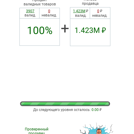
продавца
валидных товаров
3907
0
1.423М
₽
0
₽
валид.
невалид.
валид.
невалид.
+
100%
1.423М ₽
До следующего уровня осталось:
0.00
₽
Проверенный
продавец