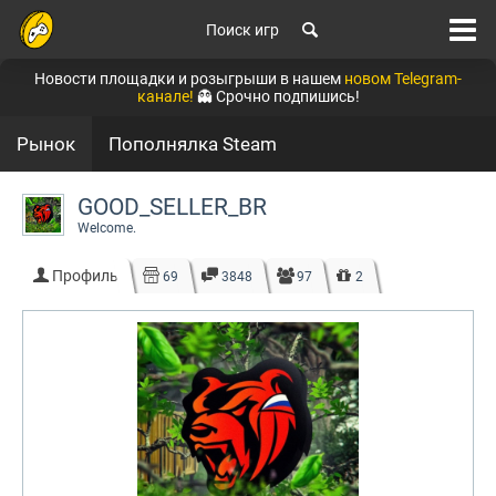
Поиск игр
Новости площадки и розыгрыши в нашем
новом Telegram-
канале!
👻 Срочно подпишись!
Рынок
Пополнялка Steam
GOOD_SELLER_BR
Welcome.
Профиль
69
3848
97
2