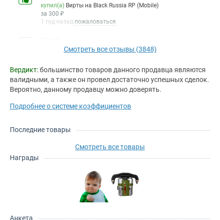
купил(а)
Вирты на Black Russia RP (Mobile)
за 300 ₽
1 год назад
пожаловаться
Dan***
Смотреть все отзывы (3848)
купил(а)
Вирты на Black Russia RP (Mobile)
за 300 ₽
1 год назад
пожаловаться
Вердикт:
большинство товаров данного продавца являются
валидными, а также он провел достаточно успешных сделок.
Pap***
Вероятно, данному продавцу можно доверять.
купил(а)
Вирты на Black Russia RP (Mobile)
за 500 ₽
Подробнее о системе коэффициентов
1 год назад
пожаловаться
чиназес, вирты пришли
Последние товары
Ada***
купил(а)
Вирты на Black Russia RP (Mobile)
Смотреть все товары
за 1000 ₽
Награды
1 год назад
пожаловаться
пуп***
купил(а)
Вирты на Black Russia RP (Mobile)
за 300 ₽
1 год назад
пожаловаться
Анкета