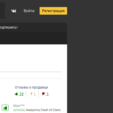
Войти
Регистрация
подпишись!
0
Отзывы о продавце
19
1
1
Max***
купил(а)
Аккаунты Clash of Clans
за 200 ₽