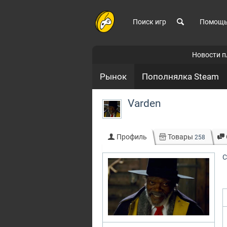
Поиск игр
Помощ
Новости 
Рынок
Пополнялка Steam
Varden
Профиль
Товары
258
С