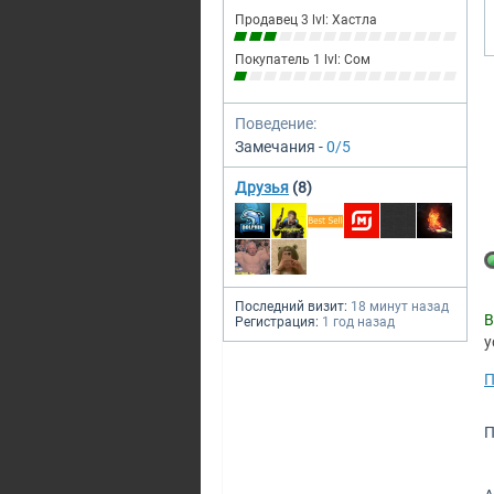
Продавец 3 lvl: Хастла
Покупатель 1 lvl: Сом
Поведение:
Замечания -
0/5
Друзья
(8)
Последний визит:
18 минут назад
В
Регистрация:
1 год назад
у
П
П