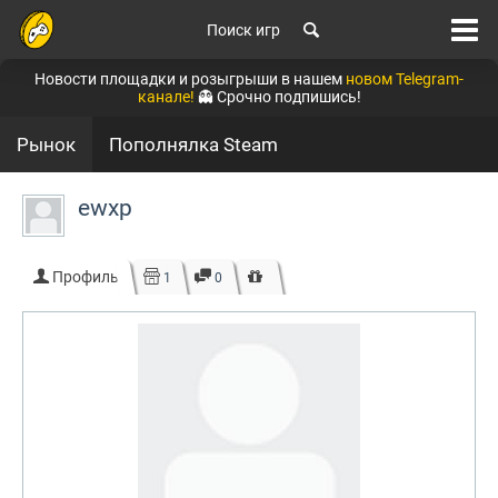
Поиск игр
Новости площадки и розыгрыши в нашем
новом Telegram-
канале!
👻 Срочно подпишись!
Рынок
Пополнялка Steam
ewxp
Профиль
1
0