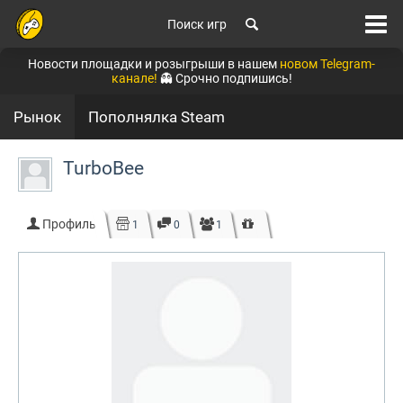
Поиск игр
Новости площадки и розыгрыши в нашем
новом Telegram-
канале!
👻 Срочно подпишись!
Рынок
Пополнялка Steam
TurboBee
Профиль
1
0
1