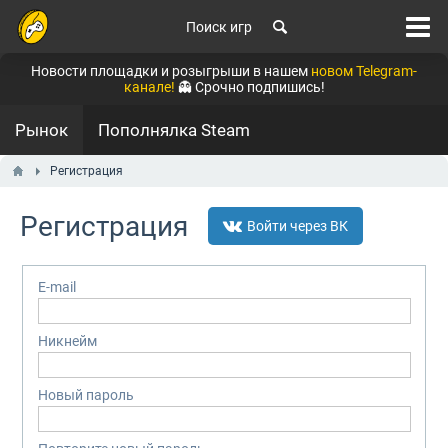
Поиск игр
Новости площадки и розыгрыши в нашем
новом Telegram-
канале!
👻 Срочно подпишись!
Рынок
Пополнялка Steam
Регистрация
Регистрация
Войти через ВК
E-mail
Никнейм
Новый пароль