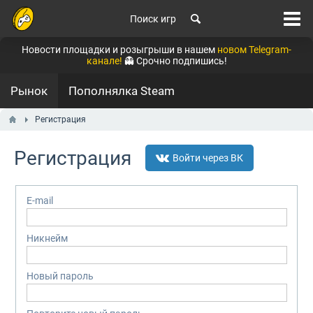
Поиск игр
Новости площадки и розыгрыши в нашем
новом Telegram-
канале!
👻 Срочно подпишись!
Рынок
Пополнялка Steam
Регистрация
Регистрация
Войти через ВК
E-mail
Никнейм
Новый пароль