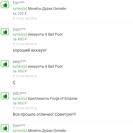
Евг***
купил(а)
Монеты Дурак Онлайн
за 200 ₽
В этом месяце
Dan***
купил(а)
Аккаунты 8 Ball Pool
за 400 ₽
В этом месяце
хороший аккаунт
мир***
купил(а)
Аккаунты 8 Ball Pool
за 300 ₽
В этом месяце
Ç
DRU***
купил(а)
Бриллианты Forge of Empires
за 900 ₽
В этом месяце
Все прошло отлично! Советую!!!!
Den***
купил(а)
Монеты Дурак Онлайн