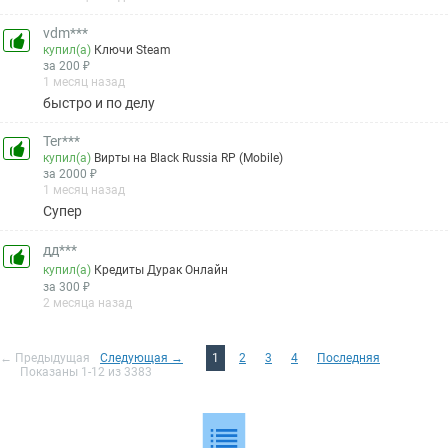
vdm***
купил(а)
Ключи Steam
за 200 ₽
1 месяц назад
быстро и по делу
Ter***
купил(а)
Вирты на Black Russia RP (Mobile)
за 2000 ₽
1 месяц назад
Супер
дд***
купил(а)
Кредиты Дурак Онлайн
за 300 ₽
2 месяца назад
← Предыдущая
Следующая →
1
2
3
4
Последняя
Показаны 1-12 из 3383