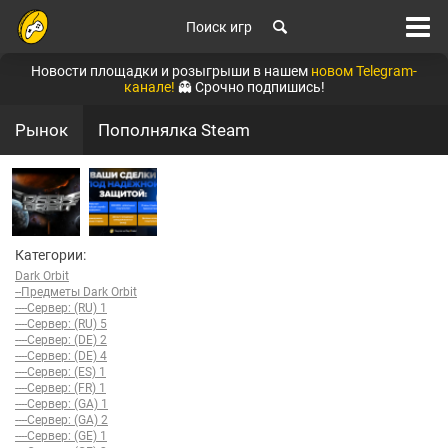
Поиск игр
Новости площадки и розыгрыши в нашем
новом Telegram-
канале!
👻 Срочно подпишись!
Рынок
Пополнялка Steam
Категории:
Dark Orbit
--Предметы Dark Orbit
----Сервер: (RU) 1
----Сервер: (RU) 5
----Сервер: (DE) 2
----Сервер: (DE) 4
----Сервер: (ES) 1
----Сервер: (FR) 1
----Сервер: (GA) 1
----Сервер: (GA) 2
----Сервер: (GE) 1