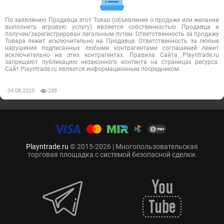
По заявлению Продавца этот Товар (объявление о продаже или желании
выполнить игровую услугу) является собственностью Продавца и
получен/зарегистрирован легальным путем. Ответственность за продажу
Товара лежит исключительно на Продавце. Ответственность за любые
нарушения подписанных любыми контрагентами соглашений лежит
исключительно на этих контрагентах. Правила Сайта Playntrade.ru
запрещают публикацию незаконного контента на страницах ресурса.
Сайт Playntrade.ru является информационным посредником.
04.08.2025
288
Playntrade.ru
© 2015-2026 | Многопользовательская
торговая площадка с системой безопасной сделки.