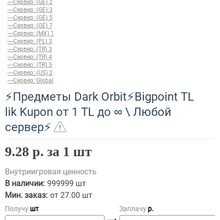
----Сервер: (GE) 2
----Сервер: (GE) 3
----Сервер: (GE) 5
----Сервер: (GE) 7
----Сервер: (MX) 1
----Сервер: (PL) 3
----Сервер: (TR) 3
----Сервер: (TR) 4
----Сервер: (TR) 5
----Сервер: (US) 2
----Сервер: Global
⚡Предметы Dark Orbit⚡Bigpoint TL
lik Kupon от 1 TL до ∞ \ Любой
сервер⚡
9.28 р. за 1 шт
Внутриигровая ценность
В наличии:
999999 шт
Мин. заказ:
от 27.00 шт
Получу
шт
Заплачу
p.