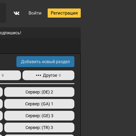
Войти
Регистрация
0
подпишись!
Добавить новый раздел
и
Другое
0
0
Сервер: (DE) 2
Сервер: (GA) 1
Сервер: (GE) 3
Сервер: (TR) 3