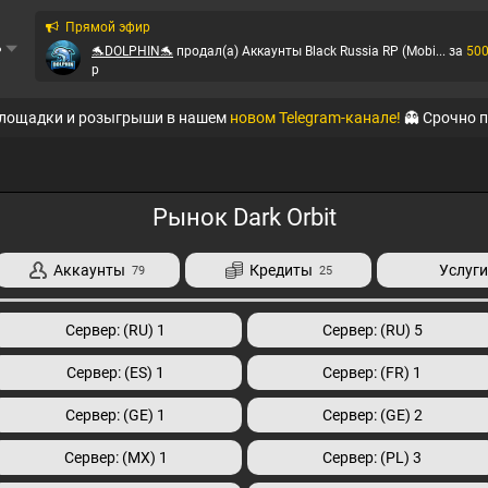
Прямой эфир
ь
🐬DOLPHIN🐬
продал(а)
Аккаунты Black Russia RP (Mobi...
за
50
p
QTE
продал(а)
Аккаунты Black Russia RP (Mobi...
за
44
p
площадки и розыгрыши в нашем
новом Telegram-канале!
👻 Срочно 
QTE
продал(а)
Аккаунты Amazing-RP
за
25
p
QTE
продал(а)
Аккаунты Amazing-RP
за
33
p
Рынок Dark Orbit
QTE
продал(а)
Аккаунты Amazing-RP
за
99
p
Аккаунты
Кредиты
Услуг
79
25
QTE
продал(а)
Аккаунты Amazing-RP
за
320
p
Сервер: (RU) 1
Сервер: (RU) 5
QTE
продал(а)
Аккаунты Black Russia RP (Mobi...
за
111
p
Сервер: (ES) 1
Сервер: (FR) 1
QTE
продал(а)
Аккаунты Black Russia RP (Mobi...
за
149
p
Сервер: (GE) 1
Сервер: (GE) 2
Сервер: (MX) 1
Сервер: (PL) 3