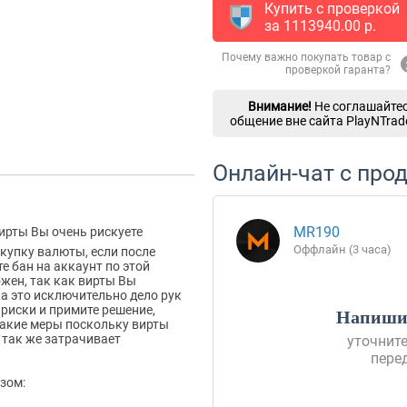
Купить с проверкой
за
1113940.00
p.
Почему важно покупать товар с
проверкой гаранта?
Внимание!
Не соглашайтес
общение вне сайта PlayNTrad
Онлайн-чат с про
MR190
вирты Вы очень рискуете
Оффлайн (3 часа)
купку валюты, если после
е бан на аккаунт по этой
ожен, так как вирты Вы
а это исключительно дело рук
 риски и примите решение,
Напишит
Такие меры поскольку вирты
 так же затрачивает
уточните
пере
зом: