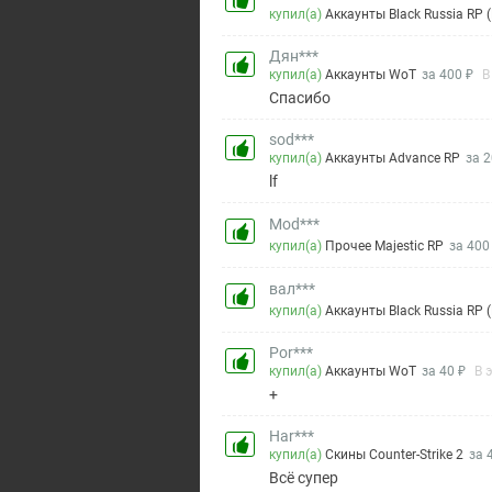
купил(а)
Аккаунты Black Russia RP (
Дян***
купил(а)
Аккаунты WoT
за 400 ₽
В
Спасибо
sod***
купил(а)
Аккаунты Advance RP
за 2
lf
Mod***
купил(а)
Прочее Majestic RP
за 400
вал***
купил(а)
Аккаунты Black Russia RP (
Por***
купил(а)
Аккаунты WoT
за 40 ₽
В 
+
Har***
купил(а)
Скины Counter-Strike 2
за 
Всё супер