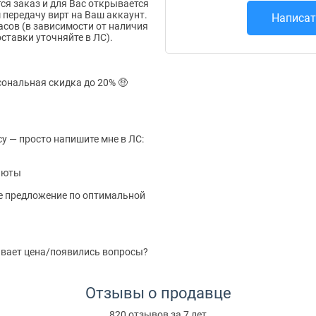
тся заказ и для Вас открывается
 передачу вирт на Ваш аккаунт.
Написат
асов (в зависимости от наличия
оставки уточняйте в ЛС).
сональная скидка до 20% 🤑
у — просто напишите мне в ЛС:
алюты
е предложение по оптимальной
ивает цена/появились вопросы?
Отзывы о продавце
820 отзывов за 7 лет