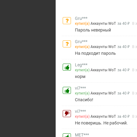
Gru***
купил(а)
Аккаунты WoT
за 40 ₽
В 
Пароль неверный
Gru***
купил(а)
Аккаунты WoT
за 40 ₽
В 
На подходит пароль
Leg***
купил(а)
Аккаунты WoT
за 40 ₽
В 
норм
vi7***
купил(а)
Аккаунты WoT
за 40 ₽
В 
Спасибо!
vi7***
купил(а)
Аккаунты WoT
за 40 ₽
В 
Не поверишь. Не рабочий.
MET***