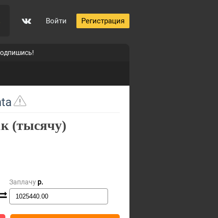
Войти
Регистрация
0
подпишись!
nta
1к (тысячу)
Заплачу
p.