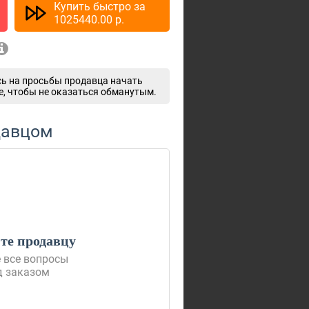
Купить быстро за
1025440.00
p.
ь на просьбы продавца начать
e, чтобы не оказаться обманутым.
давцом
е продавцу
 все вопросы
д заказом