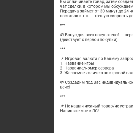
Вы оплачиваете товар, затем создае
чат сделки, в котором мы обсуждаем
Передача займет от 30 минут до 24 ч
поставок и т.п. — точную скорость д
***
🎁 Бонус для всех покупателей — пер
(действует с первой покупки)
***
📌 Игровая валюта по Вашему запрос
1. Название игры
2. Название/номер сервера
3. Желаемое количество игровой в
💸 Создадим под Вас индивидуально
цене!
***
📌 Не нашли нужный товар/не устра
Напишите мне в ЛС!