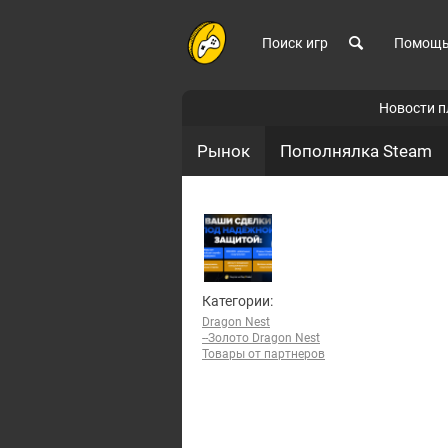
Поиск игр
Помощ
Новости 
Рынок
Пополнялка Steam
Категории:
Dragon Nest
--Золото Dragon Nest
Товары от партнеров