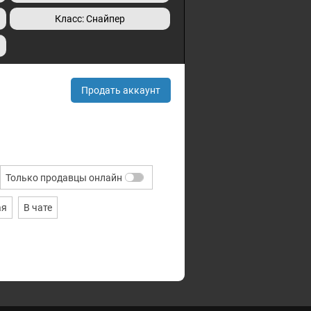
Класс: Снайпер
Продать аккаунт
Только продавцы онлайн
ая
В чате