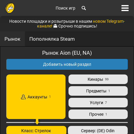
Поиск игр
Новости площадки и розыгрыши в нашем
новом Telegram-
канале!
👻 Срочно подпишись!
Рынок
Пополнялка Steam
Рынок Aion (EU, NA)
Добавить новый раздел
Кинары
99
Предметы
1
Аккаунты
1
Услуги
7
Прочее
1
Класс: Стрелок
Сервер: (DE) Odin