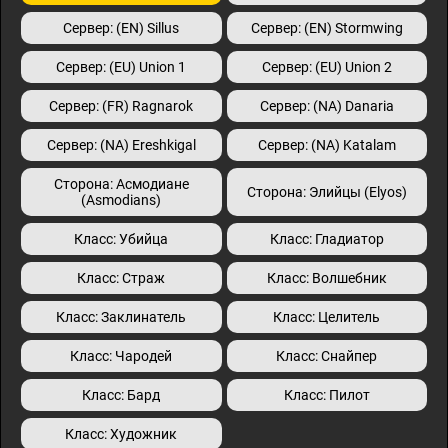
Сервер: (EN) Sillus
Сервер: (EN) Stormwing
Сервер: (EU) Union 1
Сервер: (EU) Union 2
Сервер: (FR) Ragnarok
Сервер: (NA) Danaria
Сервер: (NA) Ereshkigal
Сервер: (NA) Katalam
Сторона: Асмодиане
Сторона: Элийцы (Elyos)
(Asmodians)
Класс: Убийца
Класс: Гладиатор
Класс: Страж
Класс: Волшебник
Класс: Заклинатель
Класс: Целитель
Класс: Чародей
Класс: Снайпер
Класс: Бард
Класс: Пилот
Класс: Художник