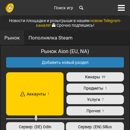
Поиск игр
Новости площадки и розыгрыши в нашем
новом Telegram-
канале!
👻 Срочно подпишись!
Рынок
Пополнялка Steam
Рынок Aion (EU, NA)
Добавить новый раздел
Кинары
99
Предметы
1
Аккаунты
1
Услуги
7
Прочее
1
Сервер: (DE) Odin
Сервер: (EN) Sillus