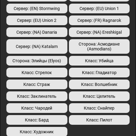
Сервер: (EN) Stormwing
Сервер: (EU) Union 1
Сервер: (EU) Union 2
Сервер: (FR) Ragnarok
Сервер: (NA) Danaria
Сервер: (NA) Ereshkigal
Сторона: Асмодиане
Сервер: (NA) Katalam
(Asmodians)
Сторона: Элийцы (Elyos)
Класс: Убийца
Класс: Стрелок
Класс: Гладиатор
Класс: Страж
Класс: Волшебник
Класс: Заклинатель
Класс: Целитель
Класс: Чародей
Класс: Снайпер
Класс: Бард
Класс: Пилот
Класс: Художник