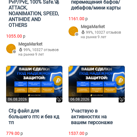
PvP/PvE, 100% Safe.🚀
перемещения бафов/
ATTACK,
дебафов/мини карты
NOANIMATION, SPEED,
1161.00
p
ANTIHIDE AND
OTHERS
MegaMarket
99%
,
10327 отзывов
1055.00
p
на рынке 9 лет
MegaMarket
99%
,
10327 отзывов
на рынке 9 лет
06.08.2026
06.08.2026
Cfg файл для
Участвую в
большего птс и без кд
активностях на
тп
вашем персонаже
779.00
p
1537.00
p