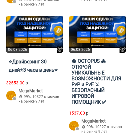
на рынке 9 лет
06.08.2026
06.08.2026
🐙 OCTOPUS 🐙
⭐Драйверинг 30
ОТКРОЙ
дней⭐3 часа в день⭐
УНИКАЛЬНЫЕ
ВОЗМОЖНОСТИ ДЛЯ
32553.00
p
PvP и PvE ⚔️
БЕЗОПАСНЫЙ
MegaMarket
ИГРОВОЙ
99%
,
10327 отзывов
на рынке 9 лет
ПОМОЩНИК ✅
1537.00
p
MegaMarket
99%
,
10327 отзывов
на рынке 9 лет