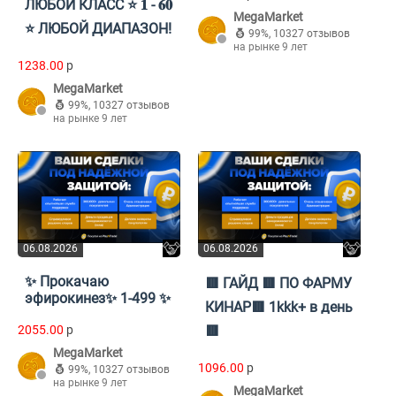
ЛЮБОЙ КЛАСС ⭐ 𝟏 - 𝟔𝟎
MegaMarket
⭐ ЛЮБОЙ ДИАПАЗОН!
99%
,
10327 отзывов
на рынке 9 лет
1238.00
p
MegaMarket
99%
,
10327 отзывов
на рынке 9 лет
06.08.2026
06.08.2026
✨ Прокачаю
🟥 ГАЙД 🟥 ПО ФАРМУ
эфирокинез✨ 1-499 ✨
КИНАР🟥 1kkk+ в день
2055.00
p
🟥
MegaMarket
1096.00
p
99%
,
10327 отзывов
на рынке 9 лет
MegaMarket