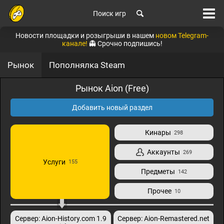
Поиск игр
Новости площадки и розыгрыши в нашем
новом Telegram-
канале!
👻 Срочно подпишись!
Рынок
Пополнялка Steam
Рынок Aion (Free)
Добавить новый раздел
Кинары
298
Аккаунты
269
Услуги
155
Предметы
142
Прочее
10
Сервер: Aion-History.com 1.9
Сервер: Aion-Remastered.net