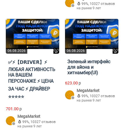
99%
,
10327 отзывов
на рынке 9 лет
06.08.2026
06.08.2026
Зеленый интерфейс
✅⚡【𝗗𝗥𝗜𝗩𝗘𝗥】⚡
для айона и
ЛЮБАЯ АКТИВНОСТЬ
хитнамбер(UI)
НА ВАШЕМ
ПЕРСОНАЖЕ ⚡ ЦЕНА
623.00
p
ЗА ЧАС ⚡ ДРАЙВЕР
MegaMarket
⭐⭐⭐⭐⭐
99%
,
10327 отзывов
на рынке 9 лет
701.00
p
MegaMarket
99%
,
10327 отзывов
на рынке 9 лет