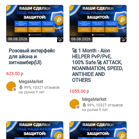
06.08.2026
06.08.2026
Розовый интерфейс
🚀 1 Month - Aion
для айона и
HELPER PvP/PvE,
хитнамбер(UI)
100% Safe.🚀 ATTACK,
NOANIMATION, SPEED,
623.00
p
ANTIHIDE AND
OTHERS
MegaMarket
99%
,
10327 отзывов
1055.00
p
на рынке 9 лет
MegaMarket
99%
,
10327 отзывов
на рынке 9 лет