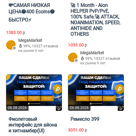
💸САМАЯ НИЗКАЯ
🚀 1 Month - Aion
HELPER PvP/PvE,
ЦЕНА🟡400 Ecoins🟡
100% Safe.🚀 ATTACK,
БЫСТРО⚡️
NOANIMATION, SPEED,
ANTIHIDE AND
1383.00
p
OTHERS
MegaMarket
1055.00
p
99%
,
10327 отзывов
на рынке 9 лет
MegaMarket
99%
,
10327 отзывов
на рынке 9 лет
06.08.2026
06.08.2026
Фиолетовый
Ремесло 399
интерфейс для айона
3051.00
p
и хитнамбер(UI)