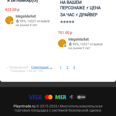
и хитнамбер(UI)
НА ВАШЕМ
ПЕРСОНАЖЕ ⚡ ЦЕНА
623.00
p
ЗА ЧАС ⚡ ДРАЙВЕР
MegaMarket
99%
,
10327 отзывов
⭐⭐⭐⭐⭐
на рынке 9 лет
701.00
p
MegaMarket
99%
,
10327 отзывов
на рынке 9 лет
← Предыдущая
Следующая →
1
2
3
Показаны 1-60 из 155
Playntrade.ru
© 2015-2026 | Многопользовательская
торговая площадка с системой безопасной сделки.