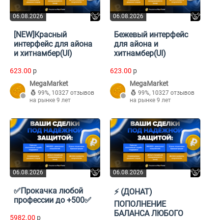
06.08.2026
06.08.2026
[NEW]Красный
Бежевый интерфейс
интерфейс для айона
для айона и
и хитнамбер(UI)
хитнамбер(UI)
623.00
p
623.00
p
MegaMarket
MegaMarket
99%
,
10327 отзывов
99%
,
10327 отзывов
на рынке 9 лет
на рынке 9 лет
06.08.2026
06.08.2026
✅Прокачка любой
⚡️ (ДОНАТ)
профессии до +500✅
ПОПОЛНЕНИЕ
БАЛАНСА ЛЮБОГО
5982.00
p