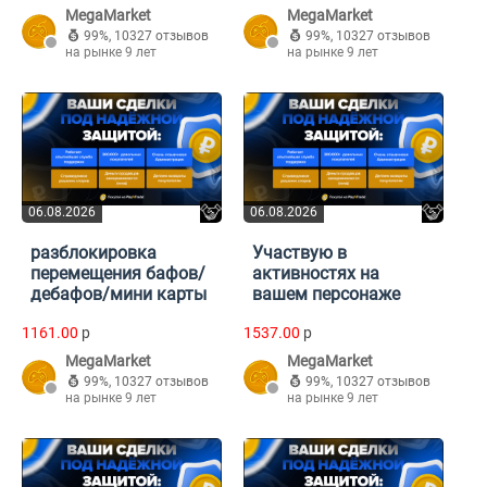
MegaMarket
MegaMarket
99%
,
10327 отзывов
99%
,
10327 отзывов
на рынке 9 лет
на рынке 9 лет
06.08.2026
06.08.2026
разблокировка
Участвую в
перемещения бафов/
активностях на
дебафов/мини карты
вашем персонаже
1161.00
p
1537.00
p
MegaMarket
MegaMarket
99%
,
10327 отзывов
99%
,
10327 отзывов
на рынке 9 лет
на рынке 9 лет