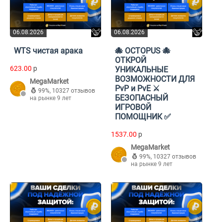
06.08.2026
06.08.2026
WTS чистая арака
🐙 OCTOPUS 🐙
ОТКРОЙ
623.00
p
УНИКАЛЬНЫЕ
ВОЗМОЖНОСТИ ДЛЯ
MegaMarket
PvP и PvE ⚔️
99%
,
10327 отзывов
БЕЗОПАСНЫЙ
на рынке 9 лет
ИГРОВОЙ
ПОМОЩНИК ✅
1537.00
p
MegaMarket
99%
,
10327 отзывов
на рынке 9 лет