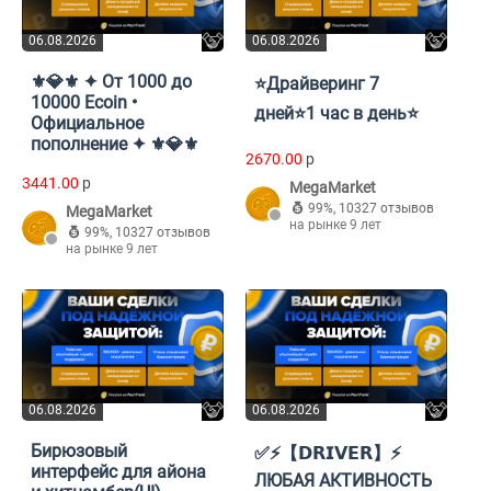
06.08.2026
06.08.2026
⚜️💎⚜️ ✦ От 1000 до
⭐Драйверинг 7
10000 Ecoin •
дней⭐1 час в день⭐
Официальное
пополнение ✦ ⚜️💎⚜️
2670.00
p
3441.00
p
MegaMarket
99%
,
10327 отзывов
MegaMarket
на рынке 9 лет
99%
,
10327 отзывов
на рынке 9 лет
06.08.2026
06.08.2026
Бирюзовый
✅⚡【𝗗𝗥𝗜𝗩𝗘𝗥】⚡
интерфейс для айона
ЛЮБАЯ АКТИВНОСТЬ