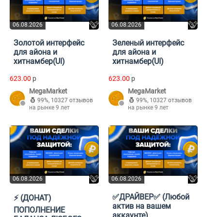
06.08.2026
06.08.2026
Золотой интерфейс
Зеленый интерфейс
для айона и
для айона и
хитнамбер(UI)
хитнамбер(UI)
623.00
p
623.00
p
MegaMarket
MegaMarket
99%
,
10327 отзывов
99%
,
10327 отзывов
на рынке 9 лет
на рынке 9 лет
06.08.2026
06.08.2026
✅ДРАЙВЕР✅ (Любой
⚡️ (ДОНАТ)
актив на вашем
ПОПОЛНЕНИЕ
аккаунте)