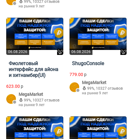
99%
,
10327 отзывов
на рынке 9 лет
06.08.2026
06.08.2026
Фиолетовый
ShugoConsole
интерфейс для айона
779.00
p
и хитнамбер(UI)
MegaMarket
623.00
p
99%
,
10327 отзывов
на рынке 9 лет
MegaMarket
99%
,
10327 отзывов
на рынке 9 лет