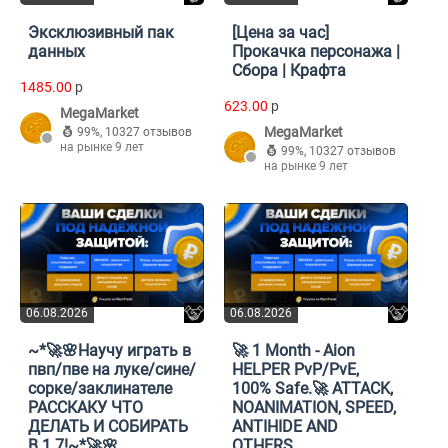
Эксклюзивный пак
[Цена за час]
данных
Прокачка персонажа |
Сбора | Крафта
1485.00
p
623.00
p
MegaMarket
MegaMarket
99%
,
10327 отзывов
на рынке 9 лет
99%
,
10327 отзывов
на рынке 9 лет
06.08.2026
06.08.2026
~*🚀🌸Научу играть в
🚀 1 Month - Aion
пвп/пве на луке/сине/
HELPER PvP/PvE,
сорке/заклинателе
100% Safe.🚀 ATTACK,
РАССКАКУ ЧТО
NOANIMATION, SPEED,
ДЕЛАТЬ И СОБИРАТЬ
ANTIHIDE AND
В 1.7!~*🚀🌸
OTHERS