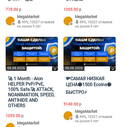
779.00
p
1055.00
p
MegaMarket
MegaMarket
99%
,
10327 отзывов
99%
,
10327 отзывов
на рынке 9 лет
на рынке 9 лет
06.08.2026
06.08.2026
🚀 1 Month - Aion
💸САМАЯ НИЗКАЯ
HELPER PvP/PvE,
ЦЕНА🟡1500 Ecoins🟡
100% Safe.🚀 ATTACK,
БЫСТРО⚡️
NOANIMATION, SPEED,
ANTIHIDE AND
5149.00
p
OTHERS
MegaMarket
1055.00
p
99%
,
10327 отзывов
на рынке 9 лет
MegaMarket