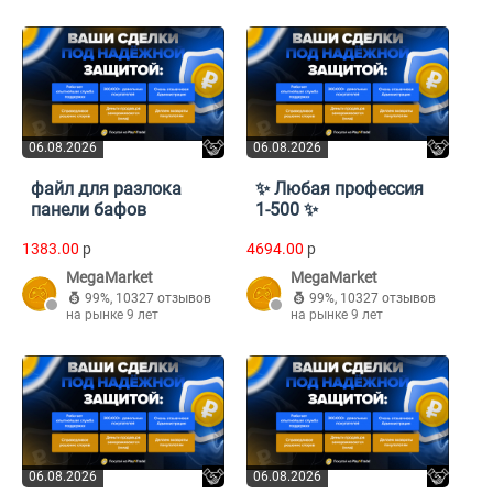
06.08.2026
06.08.2026
файл для разлока
✨ Любая профессия
панели бафов
1-500 ✨
1383.00
p
4694.00
p
MegaMarket
MegaMarket
99%
,
10327 отзывов
99%
,
10327 отзывов
на рынке 9 лет
на рынке 9 лет
06.08.2026
06.08.2026