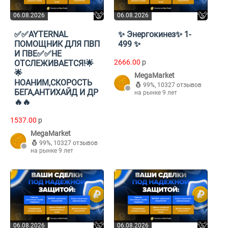
06.08.2026
06.08.2026
✅✅AYTERNAL
✨ Энергокинез✨ 1-
ПОМОЩНИК ДЛЯ ПВП
499 ✨
И ПВЕ✅✅НЕ
2666.00
p
ОТСЛЕЖИВАЕТСЯ!🌟
🌟
MegaMarket
НОАНИМ,СКОРОСТЬ
99%
,
10327 отзывов
БЕГА,АНТИХАЙД И ДР
на рынке 9 лет
🔥🔥
1537.00
p
MegaMarket
99%
,
10327 отзывов
на рынке 9 лет
06.08.2026
06.08.2026