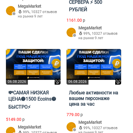
СЕРВЕРА ⚡️ 500
MegaMarket
РУБЛЕЙ
99%
,
10327 отзывов
на рынке 9 лет
1161.00
p
MegaMarket
99%
,
10327 отзывов
на рынке 9 лет
06.08.2026
06.08.2026
💸САМАЯ НИЗКАЯ
Любые активности на
вашем персонаже
ЦЕНА🟡1500 Ecoins🟡
цена за час
БЫСТРО⚡️
779.00
p
5149.00
p
MegaMarket
MegaMarket
99%
,
10327 отзывов
на рынке 9 лет
99%
,
10327 отзывов