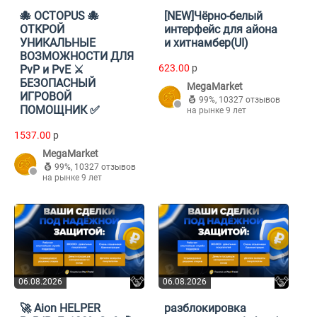
🐙 OCTOPUS 🐙
[NEW]Чёрно-белый
ОТКРОЙ
интерфейс для айона
УНИКАЛЬНЫЕ
и хитнамбер(UI)
ВОЗМОЖНОСТИ ДЛЯ
623.00
p
PvP и PvE ⚔️
БЕЗОПАСНЫЙ
MegaMarket
ИГРОВОЙ
99%
,
10327 отзывов
ПОМОЩНИК ✅
на рынке 9 лет
1537.00
p
MegaMarket
99%
,
10327 отзывов
на рынке 9 лет
06.08.2026
06.08.2026
🚀 Aion HELPER
разблокировка