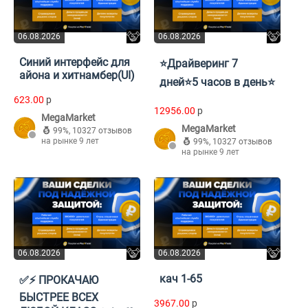
06.08.2026
06.08.2026
Синий интерфейс для
⭐Драйверинг 7
айона и хитнамбер(UI)
дней⭐5 часов в день⭐
623.00
p
12956.00
p
MegaMarket
MegaMarket
99%
,
10327 отзывов
на рынке 9 лет
99%
,
10327 отзывов
на рынке 9 лет
06.08.2026
06.08.2026
кач 1-65
✅⚡ ПРОКАЧАЮ
БЫСТРЕЕ ВСЕХ
3967.00
p