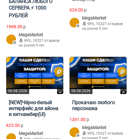
БАЛАНСА ЛЮБОГО
СЕРВЕРА ⚡️ 1000
624.00
p
РУБЛЕЙ
MegaMarket
99%
,
10327 отзывов
1998.00
p
на рынке 9 лет
MegaMarket
99%
,
10327 отзывов
на рынке 9 лет
06.08.2026
06.08.2026
[NEW]Чёрно-белый
Прокачаю любого
интерфейс для айона
персонажа
и хитнамбер(UI)
1261.00
p
623.00
p
MegaMarket
MegaMarket
99%
,
10327 отзывов
на рынке 9 лет