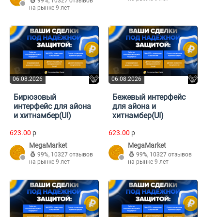
99%
,
10327 отзывов
на рынке 9 лет
06.08.2026
06.08.2026
Бирюзовый
Бежевый интерфейс
интерфейс для айона
для айона и
и хитнамбер(UI)
хитнамбер(UI)
623.00
p
623.00
p
MegaMarket
MegaMarket
99%
,
10327 отзывов
99%
,
10327 отзывов
на рынке 9 лет
на рынке 9 лет