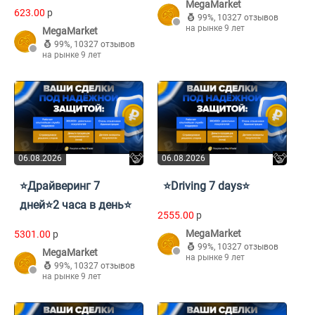
MegaMarket
623.00
p
99%
,
10327 отзывов
на рынке 9 лет
MegaMarket
99%
,
10327 отзывов
на рынке 9 лет
06.08.2026
06.08.2026
⭐Драйверинг 7
⭐Driving 7 days⭐
дней⭐2 часа в день⭐
2555.00
p
MegaMarket
5301.00
p
99%
,
10327 отзывов
MegaMarket
на рынке 9 лет
99%
,
10327 отзывов
на рынке 9 лет