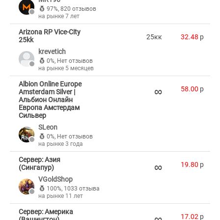
97%
,
820 отзывов
на рынке 7 лет
Arizona RP Vice-City
25кк
32.48
p
25kk
krevetich
0%
,
Нет отзывов
на рынке 5 месяцев
Albion Online Europe
∞
58.00
p
Amsterdam Silver |
Альбион Онлайн
Европа Амстердам
Сильвер
SLeon
0%
,
Нет отзывов
на рынке 3 года
Сервер: Азия
∞
19.80
p
(Сингапур)
VGoldShop
100%
,
1033 отзыва
на рынке 11 лет
Сервер: Америка
∞
17.02
p
(Вашингтон)