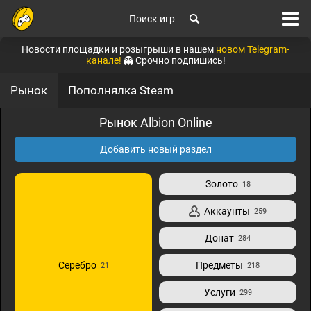
Поиск игр
Новости площадки и розыгрыши в нашем
новом Telegram-
канале!
👻 Срочно подпишись!
Рынок
Пополнялка Steam
Рынок Albion Online
Добавить новый раздел
Золото
18
Аккаунты
259
Донат
284
Серебро
Предметы
21
218
Услуги
299