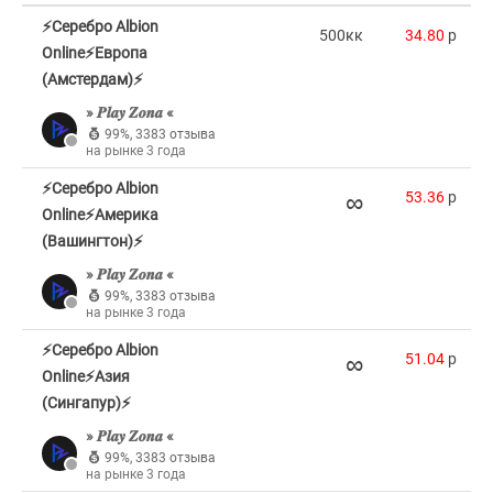
⚡Серебро Albion
500кк
34.80
p
Online⚡Европа
(Амстердам)⚡
» 𝑷𝒍𝒂𝒚 𝒁𝒐𝒏𝒂 «
99%
,
3383 отзыва
на рынке 3 года
⚡Серебро Albion
∞
53.36
p
Online⚡Америка
(Вашингтон)⚡
» 𝑷𝒍𝒂𝒚 𝒁𝒐𝒏𝒂 «
99%
,
3383 отзыва
на рынке 3 года
⚡Серебро Albion
∞
51.04
p
Online⚡Азия
(Сингапур)⚡
» 𝑷𝒍𝒂𝒚 𝒁𝒐𝒏𝒂 «
99%
,
3383 отзыва
на рынке 3 года