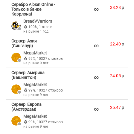
Серебро Albion Online -
∞
38.28
p
Только в банке
Каэрлона!
BreadVVarriors
100%
,
1 отзыв
на рынке 1 год
Сервер: Азия
∞
22.40
p
(Сингапур)
MegaMarket
99%
,
10327 отзывов
на рынке 9 лет
Сервер: Америка
∞
24.05
p
(Вашингтон)
MegaMarket
99%
,
10327 отзывов
на рынке 9 лет
Сервер: Европа
∞
25.47
p
(Амстердам)
MegaMarket
99%
,
10327 отзывов
на рынке 9 лет