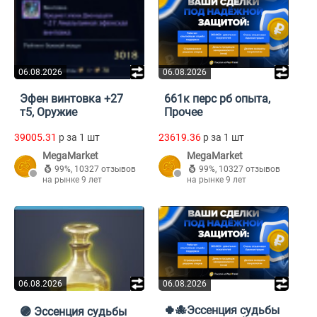
06.08.2026
06.08.2026
Эфен винтовка +27
661к перс рб опыта,
т5, Оружие
Прочее
39005.31
p за 1 шт
23619.36
p за 1 шт
MegaMarket
MegaMarket
99%
,
10327 отзывов
99%
,
10327 отзывов
на рынке 9 лет
на рынке 9 лет
06.08.2026
06.08.2026
🍀🐙Эссенция судьбы
🟣 Эссенция судьбы