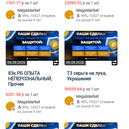
1767.17
p за 1 шт
22095.52
p за 1 шт
MegaMarket
MegaMarket
99%
,
10327 отзывов
99%
,
10327 отзывов
на рынке 9 лет
на рынке 9 лет
06.08.2026
06.08.2026
83к РБ ОПЫТА
Т3 серьга на лука,
НЕПЕРСОНАЛЬНЫЙ,
Украшения
Прочее
59535.64
p за 1 шт
6331.58
p за 1 шт
MegaMarket
MegaMarket
99%
,
10327 отзывов
на рынке 9 лет
99%
,
10327 отзывов
на рынке 9 лет