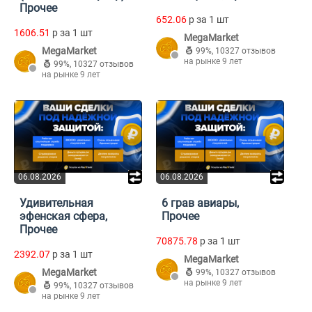
Прочее
652.06
p за 1 шт
1606.51
p за 1 шт
MegaMarket
MegaMarket
99%
,
10327 отзывов
на рынке 9 лет
99%
,
10327 отзывов
на рынке 9 лет
06.08.2026
06.08.2026
Удивительная
6 грав авиары,
эфенская сфера,
Прочее
Прочее
70875.78
p за 1 шт
2392.07
p за 1 шт
MegaMarket
MegaMarket
99%
,
10327 отзывов
на рынке 9 лет
99%
,
10327 отзывов
на рынке 9 лет