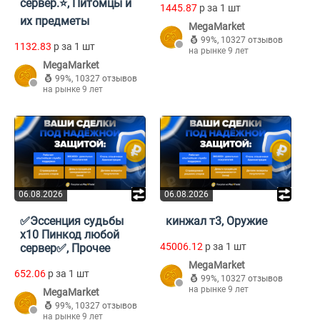
сервер.⭐, Питомцы и
1445.87
p за 1 шт
их предметы
MegaMarket
99%
,
10327 отзывов
1132.83
p за 1 шт
на рынке 9 лет
MegaMarket
99%
,
10327 отзывов
на рынке 9 лет
06.08.2026
06.08.2026
✅Эссенция судьбы
кинжал т3, Оружие
х10 Пинкод любой
45006.12
p за 1 шт
сервер✅, Прочее
MegaMarket
652.06
p за 1 шт
99%
,
10327 отзывов
на рынке 9 лет
MegaMarket
99%
,
10327 отзывов
на рынке 9 лет