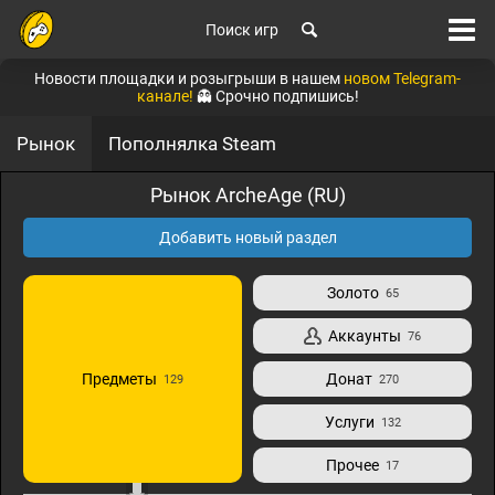
Поиск игр
Новости площадки и розыгрыши в нашем
новом Telegram-
канале!
👻 Срочно подпишись!
Рынок
Пополнялка Steam
Рынок ArcheAge (RU)
Добавить новый раздел
Золото
65
Аккаунты
76
Предметы
Донат
129
270
Услуги
132
Прочее
17