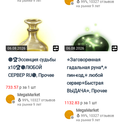
на рынке 9 лет
99%
,
10327 отзывов
на рынке 9 лет
06.08.2026
06.08.2026
🟣🏆Эссенция судьбы
⭐Заговоренная
х10🏆🟣ЛЮБОЙ
гадальная руна*,⭐
СЕРВЕР RU🟣, Прочее
пин-код,⭐ любой
сервер⭐Быстрая
733.57
p за 1 шт
ВЫДАЧА⭐, Прочее
MegaMarket
99%
,
10327 отзывов
1132.83
p за 1 шт
на рынке 9 лет
MegaMarket
99%
,
10327 отзывов
на рынке 9 лет