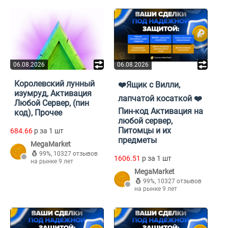
06.08.2026
06.08.2026
Королевский лунный
❤️Ящик с Вилли,
изумруд, Активация
лапчатой косаткой ❤️
Любой Сервер, (пин
Пин-код Активация на
код), Прочее
любой сервер,
Питомцы и их
684.66
p за 1 шт
предметы
MegaMarket
99%
,
10327 отзывов
1606.51
p за 1 шт
на рынке 9 лет
MegaMarket
99%
,
10327 отзывов
на рынке 9 лет