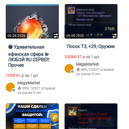
06.08.2026
06.08.2026
Посох Т3, +29, Оружие
🟣 Удивительная
эфенская сфера 💫
33264.37
p за 1 шт
ЛЮБОЙ RU СЕРВЕР,
MegaMarket
Прочее
99%
,
10327 отзывов
на рынке 9 лет
1059.61
p за 1 шт
MegaMarket
99%
,
10327 отзывов
на рынке 9 лет