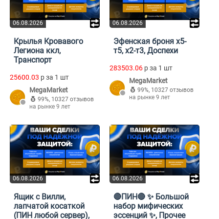
06.08.2026
06.08.2026
Крылья Кровавого
Эфенская броня х5-
Легиона ккл,
т5, х2-т3, Доспехи
Транспорт
283503.06
p за 1 шт
25600.03
p за 1 шт
MegaMarket
MegaMarket
99%
,
10327 отзывов
на рынке 9 лет
99%
,
10327 отзывов
на рынке 9 лет
06.08.2026
06.08.2026
Ящик с Вилли,
🔴ПИН🔴 ✨ Большой
лапчатой косаткой
набор мифических
(ПИН любой сервер),
эссенций ✨, Прочее