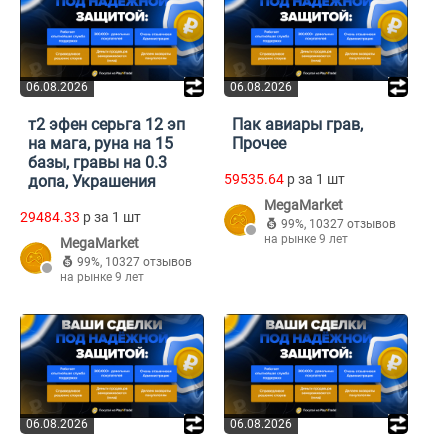
06.08.2026
06.08.2026
т2 эфен серьга 12 эп
Пак авиары грав,
на мага, руна на 15
Прочее
базы, гравы на 0.3
59535.64
p за 1 шт
допа, Украшения
MegaMarket
29484.33
p за 1 шт
99%
,
10327 отзывов
на рынке 9 лет
MegaMarket
99%
,
10327 отзывов
на рынке 9 лет
06.08.2026
06.08.2026