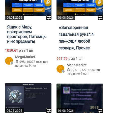
06.08.2026
06.08.2026
Ящик с Мару,
⭐Заговоренная
покорителем
гадальная руна*,⭐
просторов, Питомцы
пин-код,⭐ любой
и их предметы
сервер⭐, Прочее
1059.61
p за 1 шт
MegaMarket
961.79
p за 1 шт
99%
,
10327 отзывов
MegaMarket
на рынке 9 лет
99%
,
10327 отзывов
на рынке 9 лет
06.08.2026
06.08.2026