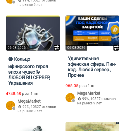
99%
,
10327 отзывов
на рынке 9 лет
06.08.2026
06.08.2026
Удивительная
🟣 Кольцо
эфенская сфера. Пин-
ифнирского героя
код. Любой сервер.,
эпохи чудес 💫
Прочее
ЛЮБОЙ RU СЕРВЕР,
Украшения
965.05
p за 1 шт
MegaMarket
4748.68
p за 1 шт
99%
,
10327 отзывов
MegaMarket
на рынке 9 лет
99%
,
10327 отзывов
на рынке 9 лет