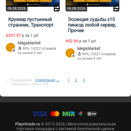
06.08.2026
06.08.2026
Круизер пустынный
Эссенция судьбы x10
странник, Транспорт
пинкод любой сервер,
Прочее
6331.57
p за 1 шт
652.06
p за 1 шт
MegaMarket
MegaMarket
99%
,
10327 отзывов
на рынке 9 лет
99%
,
10327 отзывов
на рынке 9 лет
← Предыдущая
Следующая →
1
2
3
Показаны 1-60 из 129
Playntrade.ru
© 2015-2026 | Многопользовательская
торговая площадка с системой безопасной сделки.