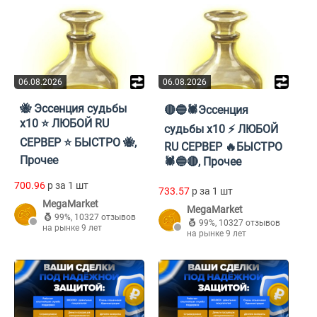
06.08.2026
06.08.2026
🐝 Эссенция судьбы
🔴🔵🕷️Эссенция
x10 ⭐️ ЛЮБОЙ RU
судьбы x10 ⚡ ЛЮБОЙ
СЕРВЕР ⭐️ БЫСТРО 🐝,
RU СЕРВЕР 🔥БЫСТРО
Прочее
🕷️🔵🔴, Прочее
700.96
p за 1 шт
733.57
p за 1 шт
MegaMarket
MegaMarket
99%
,
10327 отзывов
99%
,
10327 отзывов
на рынке 9 лет
на рынке 9 лет