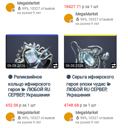
MegaMarket
18427.71
p за 1 шт
99%
,
10327 отзывов
на рынке 9 лет
MegaMarket
99%
,
10327 отзывов
на рынке 9 лет
06.08.2026
06.08.2026
🟣 Реликвийное
🟣 Серьга ифнирского
кольцо ифнирского
героя эпохи чудес 💫
героя 💫 ЛЮБОЙ RU
ЛЮБОЙ RU СЕРВЕР,
СЕРВЕР, Украшения
Украшения
652.06
p за 1 шт
4748.68
p за 1 шт
MegaMarket
MegaMarket
99%
,
10327 отзывов
99%
,
10327 отзывов
на рынке 9 лет
на рынке 9 лет