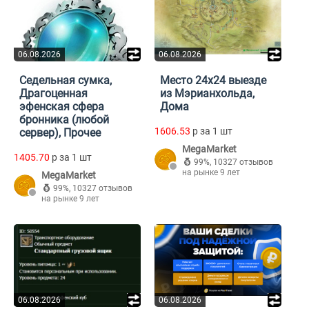
06.08.2026
06.08.2026
Седельная сумка,
Место 24х24 выезде
Драгоценная
из Мэрианхольда,
эфенская сфера
Дома
бронника (любой
1606.53
p за 1 шт
сервер), Прочее
MegaMarket
1405.70
p за 1 шт
99%
,
10327 отзывов
на рынке 9 лет
MegaMarket
99%
,
10327 отзывов
на рынке 9 лет
06.08.2026
06.08.2026