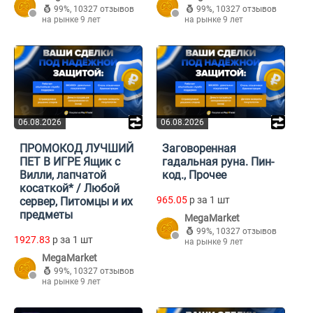
99%
,
10327 отзывов
99%
,
10327 отзывов
на рынке 9 лет
на рынке 9 лет
06.08.2026
06.08.2026
ПРОМОКОД ЛУЧШИЙ
Заговоренная
ПЕТ В ИГРЕ Ящик с
гадальная руна. Пин-
Вилли, лапчатой
код., Прочее
косаткой* / Любой
965.05
p за 1 шт
сервер, Питомцы и их
предметы
MegaMarket
99%
,
10327 отзывов
1927.83
p за 1 шт
на рынке 9 лет
MegaMarket
99%
,
10327 отзывов
на рынке 9 лет