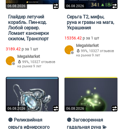
06.08.2026
06.08.2026
Глайдер летучий
Серьга Т2, мифы,
корабль. Пин-код.
руна и гравы на мага,
Любой сервер.
Украшения
Ломает канонерки
15356.42
p за 1 шт
скилом, Транспорт
MegaMarket
3189.42
p за 1 шт
99%
,
10327 отзывов
на рынке 9 лет
MegaMarket
99%
,
10327 отзывов
на рынке 9 лет
06.08.2026
06.08.2026
🟣 Реликвийная
🟣 Заговоренная
серьга ифнирского
гадальная руна 💫