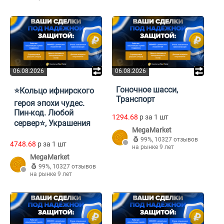
06.08.2026
06.08.2026
Гоночное шасси,
⭐Кольцо ифнирского
Транспорт
героя эпохи чудес.
Пин-код. Любой
1294.68
p за 1 шт
сервер⭐, Украшения
MegaMarket
99%
,
10327 отзывов
4748.68
p за 1 шт
на рынке 9 лет
MegaMarket
99%
,
10327 отзывов
на рынке 9 лет