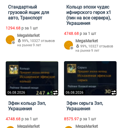
Стандартный
Кольцо эпохи чудес
грузовой ящик для
ифнирского героя х1
авто, Транспорт
(пин на все сервера),
Украшения
1294.68
p за 1 шт
4748.68
p за 1 шт
MegaMarket
MegaMarket
99%
,
10327 отзывов
на рынке 9 лет
99%
,
10327 отзывов
на рынке 9 лет
06.08.2026
06.08.2026
Эфен кольцо 3эп,
Эфен серьга 3эп,
Украшения
Украшения
4748.68
p за 1 шт
8575.97
p за 1 шт
MegaMarket
MegaMarket