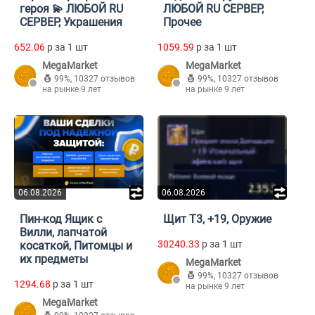
героя 💫 ЛЮБОЙ RU
ЛЮБОЙ RU СЕРВЕР,
СЕРВЕР, Украшения
Прочее
652.06
p за 1 шт
1059.59
p за 1 шт
MegaMarket
MegaMarket
99%
,
10327 отзывов
99%
,
10327 отзывов
на рынке 9 лет
на рынке 9 лет
06.08.2026
06.08.2026
Пин-код Ящик с
Щит Т3, +19, Оружие
Вилли, лапчатой
30240.33
p за 1 шт
косаткой, Питомцы и
их предметы
MegaMarket
99%
,
10327 отзывов
1294.68
p за 1 шт
на рынке 9 лет
MegaMarket