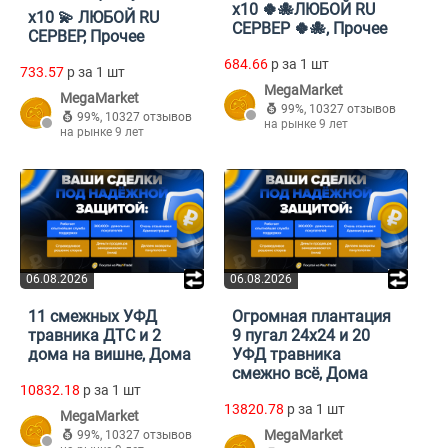
x10 🍀🐙ЛЮБОЙ RU
x10 💫 ЛЮБОЙ RU
СЕРВЕР 🍀🐙, Прочее
СЕРВЕР, Прочее
684.66
p за 1 шт
733.57
p за 1 шт
MegaMarket
MegaMarket
99%
,
10327 отзывов
99%
,
10327 отзывов
на рынке 9 лет
на рынке 9 лет
06.08.2026
06.08.2026
11 смежных УФД
Огромная плантация
травника ДТС и 2
9 пугал 24х24 и 20
дома на вишне, Дома
УФД травника
смежно всё, Дома
10832.18
p за 1 шт
13820.78
p за 1 шт
MegaMarket
MegaMarket
99%
,
10327 отзывов