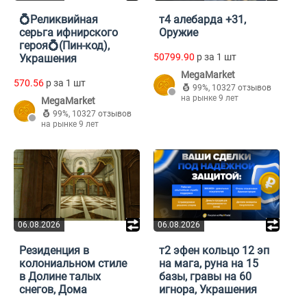
💍Реликвийная
т4 алебарда +31,
серьга ифнирского
Оружие
героя💍(Пин-код),
50799.90
p за 1 шт
Украшения
MegaMarket
570.56
p за 1 шт
99%
,
10327 отзывов
на рынке 9 лет
MegaMarket
99%
,
10327 отзывов
на рынке 9 лет
06.08.2026
06.08.2026
Резиденция в
т2 эфен кольцо 12 эп
колониальном стиле
на мага, руна на 15
в Долине талых
базы, гравы на 60
снегов, Дома
игнора, Украшения