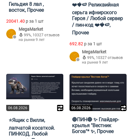
Гильдия 8 лвл ,
❤️🍓🍉 Реликвийная
восток, Прочее
серьга ифнирского
Героя / Любой сервер
20041.40
p за 1 шт
/ пин-код ❤️🍓🍉,
MegaMarket
Прочее
99%
,
10327 отзывов
на рынке 9 лет
692.82
p за 1 шт
MegaMarket
99%
,
10327 отзывов
на рынке 9 лет
06.08.2026
06.08.2026
🔴ПИН🔴 ✨ Глайдер-
⭐Ящик с Вилли,
крылья "Вестник
лапчатой косаткой.
Богов"* ✨, Прочее
ПИНКОД. Любой