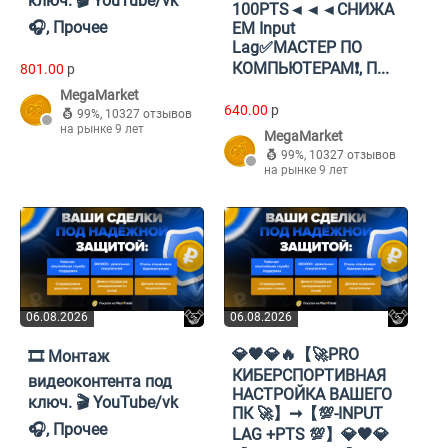
ключ. 🎬 YouTube/vk
100PTS◄◄◄СНИЖА
🎧, Прочее
ЕМ Input
Lag✅МАСТЕР ПО
КОМПЬЮТЕРАМ❗, П...
801.00
p
MegaMarket
640.00
p
99%
,
10327 отзывов
на рынке 9 лет
MegaMarket
99%
,
10327 отзывов
на рынке 9 лет
06.08.2026
06.08.2026
💎🖤💎🔥【🚀PRO
🎞️ Монтаж
КИБЕРСПОРТИВНАЯ
видеоконтента под
НАСТРОЙКА ВАШЕГО
ключ. 🎬 YouTube/vk
ПК 🚀】➞【💯-INPUT
🎧, Прочее
LAG +PTS 💯】💎🖤💎