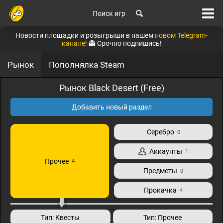
Поиск игр
Новости площадки и розыгрыши в нашем
новом Telegram-
канале!
👻 Срочно подпишись!
Рынок
Пополнялка Steam
Рынок Black Desert (Free)
Добавить новый раздел
Серебро
0
Аккаунты
1
Прочее
4
Предметы
0
Прокачка
4
Тип: Квесты
Тип: Прочее