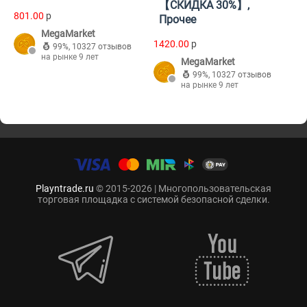
【СКИДКА 30%】,
801.00
p
Прочее
MegaMarket
1420.00
p
99%
,
10327 отзывов
на рынке 9 лет
MegaMarket
99%
,
10327 отзывов
на рынке 9 лет
Playntrade.ru
© 2015-2026 | Многопользовательская
торговая площадка с системой безопасной сделки.