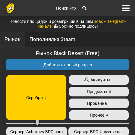
Поиск игр
Новости площадки и розыгрыши в нашем
новом Telegram-
канале!
👻 Срочно подпишись!
Рынок
Пополнялка Steam
Рынок Black Desert (Free)
Добавить новый раздел
Аккаунты
1
Предметы
0
Серебро
0
Прокачка
4
Прочее
4
Сервер: Acharnes-BDO.com
Сервер: BDO-Universe.net