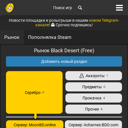
Поиск игр
Новости площадки и розыгрыши в нашем
новом Telegram-
канале!
👻 Срочно подпишись!
Рынок
Пополнялка Steam
Рынок Black Desert (Free)
Добавить новый раздел
Аккаунты
1
Предметы
0
Серебро
0
Прокачка
4
Прочее
4
Сервер: MoonBD.online
Сервер: Acharnes-BDO.com