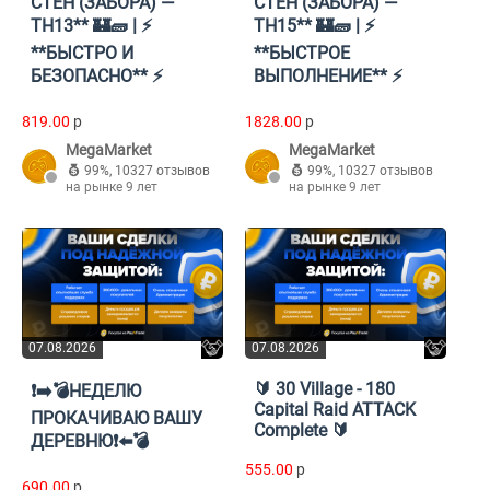
СТЕН (ЗАБОРА) —
СТЕН (ЗАБОРА) —
TH13** 🏰🧱 | ⚡
TH15** 🏰🧱 | ⚡
**БЫСТРО И
**БЫСТРОЕ
БЕЗОПАСНО** ⚡
ВЫПОЛНЕНИЕ** ⚡
819.00
p
1828.00
p
MegaMarket
MegaMarket
99%
,
10327 отзывов
99%
,
10327 отзывов
на рынке 9 лет
на рынке 9 лет
07.08.2026
07.08.2026
🔰 30 Village - 180
❗️➡️💣НЕДЕЛЮ
Capital Raid ATTACK
ПРОКАЧИВАЮ ВАШУ
Complete 🔰
ДЕРЕВНЮ❗️⬅️💣
555.00
p
690.00
p