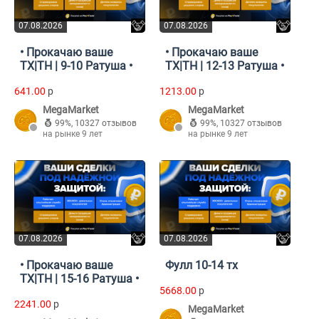
07.08.2026
07.08.2026
• Прокачаю ваше
• Прокачаю ваше
ТХ|TH | 9-10 Ратуша •
ТХ|TH | 12-13 Ратуша •
641.00
p
1213.00
p
MegaMarket
MegaMarket
99%
,
10327 отзывов
99%
,
10327 отзывов
на рынке 9 лет
на рынке 9 лет
07.08.2026
07.08.2026
• Прокачаю ваше
Фулл 10-14 тх
ТХ|TH | 15-16 Ратуша •
5668.00
p
2241.00
p
MegaMarket