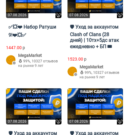
07.08.2026
07.08.2026
✅💥❤️ Набор Ратуши
🛡️ Уход за аккаунтом
Clash of Clans (28
9!❤️💥✅
дней) | 10тх+5дс атак
ежедневно + БП 🎟️
1447.00
p
MegaMarket
1523.00
p
99%
,
10327 отзывов
на рынке 9 лет
MegaMarket
99%
,
10327 отзывов
на рынке 9 лет
07.08.2026
07.08.2026
🛡️ Уход за аккаунтом
🛡️ Уход за аккаунтом