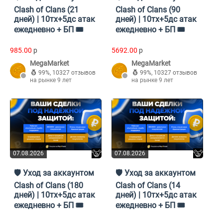
Clash of Clans (21
Clash of Clans (90
дней) | 10тх+5дс атак
дней) | 10тх+5дс атак
ежедневно + БП 🎟️
ежедневно + БП 🎟️
985.00
p
5692.00
p
MegaMarket
MegaMarket
99%
,
10327 отзывов
99%
,
10327 отзывов
на рынке 9 лет
на рынке 9 лет
07.08.2026
07.08.2026
🛡️ Уход за аккаунтом
🛡️ Уход за аккаунтом
Clash of Clans (180
Clash of Clans (14
дней) | 10тх+5дс атак
дней) | 10тх+5дс атак
ежедневно + БП 🎟️
ежедневно + БП 🎟️