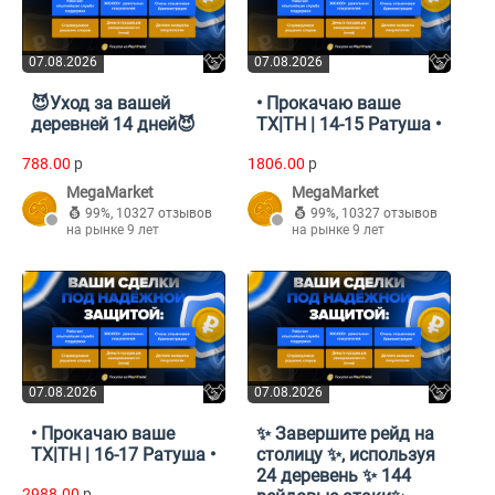
07.08.2026
07.08.2026
😈Уход за вашей
• Прокачаю ваше
деревней 14 дней😈
ТХ|TH | 14-15 Ратуша •
788.00
p
1806.00
p
MegaMarket
MegaMarket
99%
,
10327 отзывов
99%
,
10327 отзывов
на рынке 9 лет
на рынке 9 лет
07.08.2026
07.08.2026
• Прокачаю ваше
✨ Завершите рейд на
ТХ|TH | 16-17 Ратуша •
столицу ✨, используя
24 деревень ✨ 144
2988.00
p