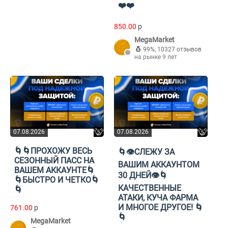
❤️❤️
850.00
p
MegaMarket
99%
,
10327 отзывов
на рынке 9 лет
07.08.2026
07.08.2026
🌀🌀ПРОХОЖУ ВЕСЬ
🌀👁️СЛЕЖУ ЗА
СЕЗОННЫЙ ПАСС НА
ВАШИМ АККАУНТОМ
ВАШЕМ АККАУНТЕ🌀
30 ДНЕЙ👁️🌀
🌀БЫСТРО И ЧЕТКО🌀
КАЧЕСТВЕННЫЕ
🌀
АТАКИ, КУЧА ФАРМА
И МНОГОЕ ДРУГОЕ! 🌀
761.00
p
🌀
MegaMarket