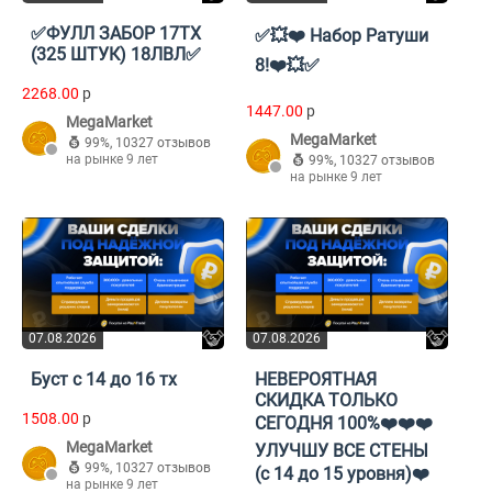
✅ФУЛЛ ЗАБОР 17ТХ
✅💥❤️ Набор Ратуши
(325 ШТУК) 18ЛВЛ✅
8!❤️💥✅
2268.00
p
1447.00
p
MegaMarket
MegaMarket
99%
,
10327 отзывов
на рынке 9 лет
99%
,
10327 отзывов
на рынке 9 лет
07.08.2026
07.08.2026
Буст с 14 до 16 тх
НЕВЕРОЯТНАЯ
СКИДКА ТОЛЬКО
1508.00
p
СЕГОДНЯ 100%❤️❤️❤️
MegaMarket
УЛУЧШУ ВСЕ СТЕНЫ
99%
,
10327 отзывов
(с 14 до 15 уровня)❤️
на рынке 9 лет