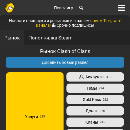
Поиск игр
Новости площадки и розыгрыши в нашем
новом Telegram-
канале!
👻 Срочно подпишись!
Рынок
Пополнялка Steam
Рынок Clash of Clans
Добавить новый раздел
Аккаунты
319
Гемы
294
Gold Pass
262
Донат
278
Услуги
299
Кланы
245