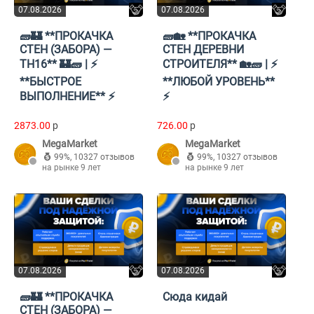
07.08.2026
07.08.2026
🧱🏰 **ПРОКАЧКА
🧱🏡 **ПРОКАЧКА
СТЕН (ЗАБОРА) —
СТЕН ДЕРЕВНИ
TH16** 🏰🧱 | ⚡
СТРОИТЕЛЯ** 🏡🧱 | ⚡
**БЫСТРОЕ
**ЛЮБОЙ УРОВЕНЬ**
ВЫПОЛНЕНИЕ** ⚡
⚡
2873.00
p
726.00
p
MegaMarket
MegaMarket
99%
,
10327 отзывов
99%
,
10327 отзывов
на рынке 9 лет
на рынке 9 лет
07.08.2026
07.08.2026
🧱🏰 **ПРОКАЧКА
Сюда кидай
СТЕН (ЗАБОРА) —