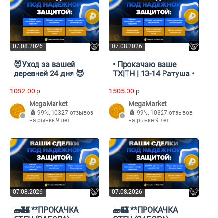
07.08.2026
07.08.2026
😈Уход за вашей
• Прокачаю ваше
деревней 24 дня 😈
ТХ|TH | 13-14 Ратуша •
1082.00
p
1505.00
p
MegaMarket
MegaMarket
99%
,
10327 отзывов
99%
,
10327 отзывов
на рынке 9 лет
на рынке 9 лет
07.08.2026
07.08.2026
🧱🏰 **ПРОКАЧКА
🧱🏰 **ПРОКАЧКА