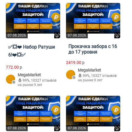
07.08.2026
07.08.2026
Прокачка забора с 16
✅💥❤️ Набор Ратуши
до 17 уровня
6!❤️💥✅
2419.00
p
772.00
p
MegaMarket
MegaMarket
99%
,
10327 отзывов
на рынке 9 лет
99%
,
10327 отзывов
на рынке 9 лет
07.08.2026
07.08.2026