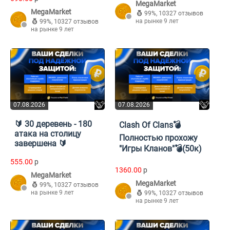
MegaMarket
MegaMarket
99%
,
10327 отзывов
на рынке 9 лет
99%
,
10327 отзывов
на рынке 9 лет
07.08.2026
07.08.2026
🔰 30 деревень - 180
Clash Of Clans💣
атака на столицу
Полностью прохожу
завершена 🔰
"Игры Кланов"💣(50к)
555.00
p
1360.00
p
MegaMarket
MegaMarket
99%
,
10327 отзывов
на рынке 9 лет
99%
,
10327 отзывов
на рынке 9 лет