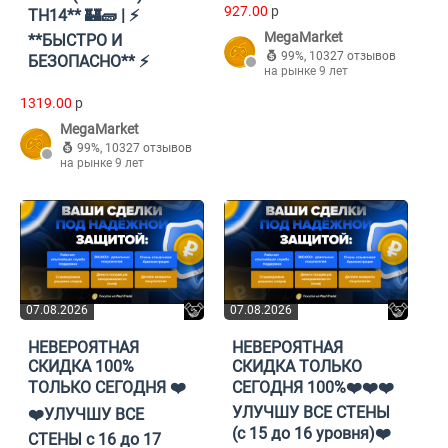
927.00
p
TH14** 🏰🧱 | ⚡
MegaMarket
**БЫСТРО И
99%
,
10327 отзывов
БЕЗОПАСНО** ⚡
на рынке 9 лет
1319.00
p
MegaMarket
99%
,
10327 отзывов
на рынке 9 лет
07.08.2026
07.08.2026
НЕВЕРОЯТНАЯ
НЕВЕРОЯТНАЯ
СКИДКА 100%
СКИДКА ТОЛЬКО
ТОЛЬКО СЕГОДНЯ ❤️
СЕГОДНЯ 100%❤️❤️❤️
УЛУЧШУ ВСЕ СТЕНЫ
❤️УЛУЧШУ ВСЕ
(с 15 до 16 уровня)❤️
СТЕНЫ с 16 до 17