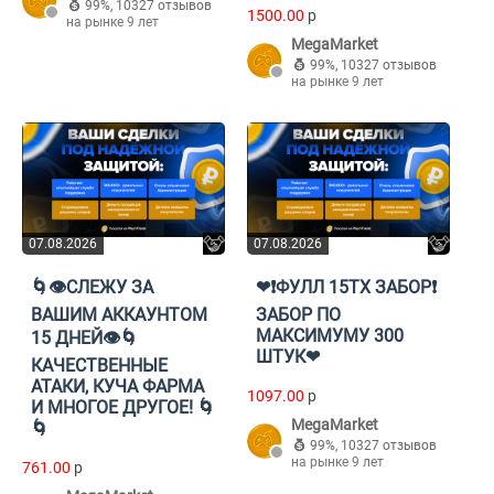
99%
,
10327 отзывов
1500.00
p
на рынке 9 лет
MegaMarket
99%
,
10327 отзывов
на рынке 9 лет
07.08.2026
07.08.2026
🌀👁️СЛЕЖУ ЗА
❤❗ФУЛЛ 15ТХ ЗАБОР❗
ВАШИМ АККАУНТОМ
ЗАБОР ПО
МАКСИМУМУ 300
15 ДНЕЙ👁️🌀
ШТУК❤
КАЧЕСТВЕННЫЕ
АТАКИ, КУЧА ФАРМА
1097.00
p
И МНОГОЕ ДРУГОЕ! 🌀
MegaMarket
🌀
99%
,
10327 отзывов
на рынке 9 лет
761.00
p