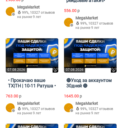
рейдовые атаки✨
MegaMarket
556.00
p
99%
,
10327 отзывов
на рынке 9 лет
MegaMarket
99%
,
10327 отзывов
на рынке 9 лет
07.08.2026
07.08.2026
• Прокачаю ваше
🔴Уход за аккаунтом
ТХ|TH | 10-11 Ратуша •
30дней 🔴
763.00
p
1645.00
p
MegaMarket
MegaMarket
99%
,
10327 отзывов
99%
,
10327 отзывов
на рынке 9 лет
на рынке 9 лет