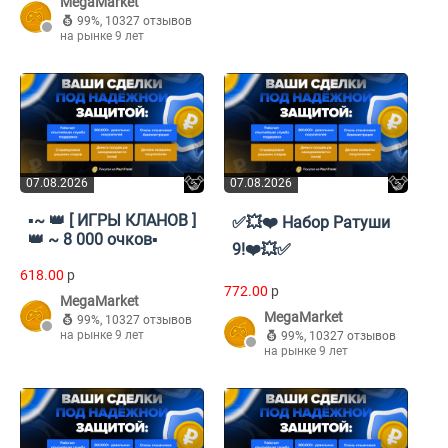
MegaMarket
99%
,
10327 отзывов
на рынке 9 лет
07.08.2026
07.08.2026
▪️~ 👑 [ ИГРЫ КЛАНОВ ]
✅💥❤️ Набор Ратуши
👑 ~ 8 000 очков▪️
9!❤️💥✅
618.00
p
772.00
p
MegaMarket
MegaMarket
99%
,
10327 отзывов
на рынке 9 лет
99%
,
10327 отзывов
на рынке 9 лет