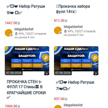
✅💥❤️ Набор Ратуши
🫆Прокачка забора
фулл 14тх🫆
9!❤️ 💥✅
811.00
p
1447.00
p
MegaMarket
MegaMarket
99%
,
10327 отзывов
99%
,
10327 отзывов
на рынке 9 лет
на рынке 9 лет
07.08.2026
07.08.2026
ПРОКАЧКА СТЕН ✨
✅💥❤️ Набор Ратуши
ФУЛЛ 17 Стены🏛️ В
7!❤️💥✅
КРАТЧАЙШИЕ СРОКИ
✅
957.00
p
MegaMarket
1004.00
p