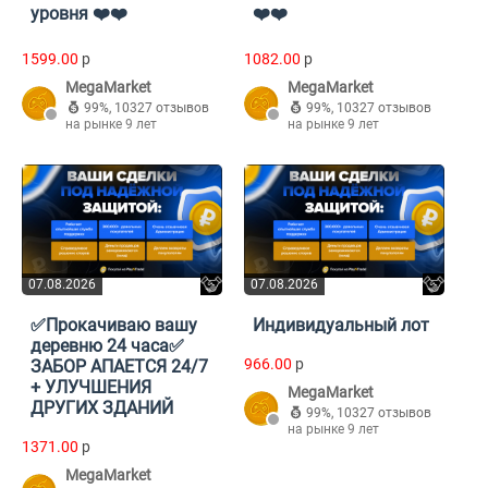
уровня ❤️❤️
❤️❤️
1599.00
p
1082.00
p
MegaMarket
MegaMarket
99%
,
10327 отзывов
99%
,
10327 отзывов
на рынке 9 лет
на рынке 9 лет
07.08.2026
07.08.2026
✅Прокачиваю вашу
Индивидуальный лот
деревню 24 часа✅
966.00
p
ЗАБОР АПАЕТСЯ 24/7
+ УЛУЧШЕНИЯ
MegaMarket
ДРУГИХ ЗДАНИЙ
99%
,
10327 отзывов
на рынке 9 лет
1371.00
p
MegaMarket