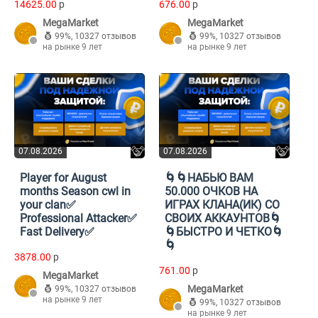
14625.00
p
676.00
p
MegaMarket
MegaMarket
99%
,
10327 отзывов
99%
,
10327 отзывов
на рынке 9 лет
на рынке 9 лет
07.08.2026
07.08.2026
Player for August
🌀🌀НАБЬЮ ВАМ
months Season cwl in
50.000 ОЧКОВ НА
your clan✅
ИГРАХ КЛАНА(ИК) СО
Professional Attacker✅
СВОИХ АККАУНТОВ🌀
Fast Delivery✅
🌀БЫСТРО И ЧЕТКО🌀
🌀
3878.00
p
761.00
p
MegaMarket
MegaMarket
99%
,
10327 отзывов
на рынке 9 лет
99%
,
10327 отзывов
на рынке 9 лет