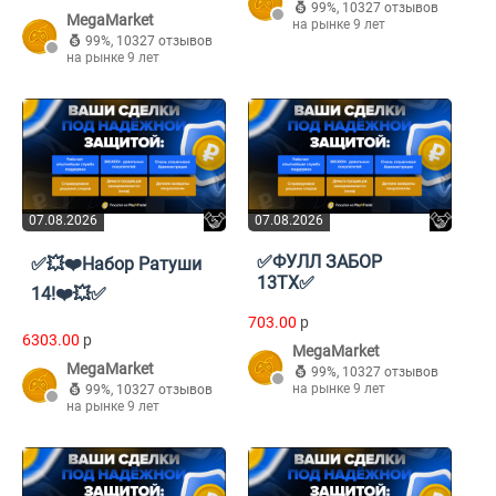
99%
,
10327 отзывов
MegaMarket
на рынке 9 лет
99%
,
10327 отзывов
на рынке 9 лет
07.08.2026
07.08.2026
✅ФУЛЛ ЗАБОР
✅💥❤️Набор Ратуши
13ТХ✅
14!❤️💥✅
703.00
p
6303.00
p
MegaMarket
MegaMarket
99%
,
10327 отзывов
на рынке 9 лет
99%
,
10327 отзывов
на рынке 9 лет