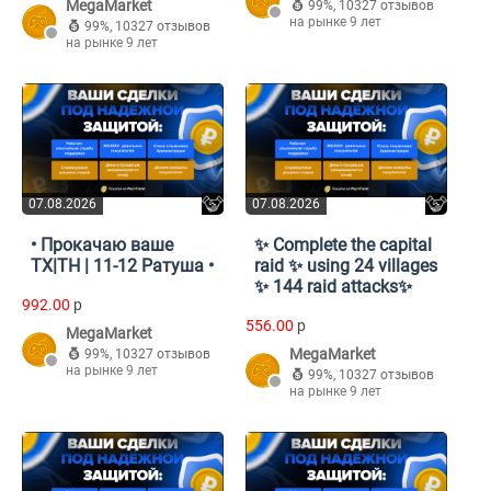
MegaMarket
99%
,
10327 отзывов
на рынке 9 лет
99%
,
10327 отзывов
на рынке 9 лет
07.08.2026
07.08.2026
• Прокачаю ваше
✨ Complete the capital
ТХ|TH | 11-12 Ратуша •
raid ✨ using 24 villages
✨ 144 raid attacks✨
992.00
p
556.00
p
MegaMarket
MegaMarket
99%
,
10327 отзывов
на рынке 9 лет
99%
,
10327 отзывов
на рынке 9 лет