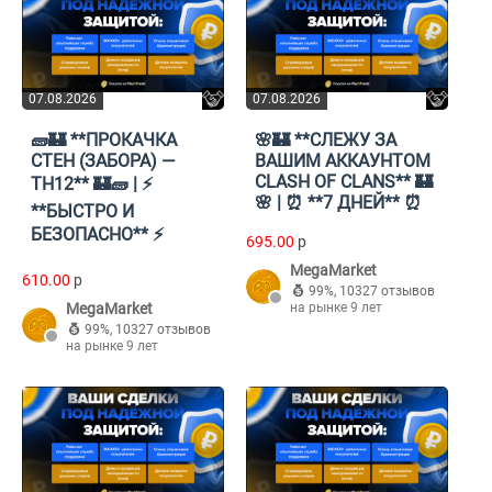
07.08.2026
07.08.2026
🧱🏰 **ПРОКАЧКА
🌸🏰 **СЛЕЖУ ЗА
СТЕН (ЗАБОРА) —
ВАШИМ АККАУНТОМ
CLASH OF CLANS** 🏰
TH12** 🏰🧱 | ⚡
🌸 | ⏰ **7 ДНЕЙ** ⏰
**БЫСТРО И
БЕЗОПАСНО** ⚡
695.00
p
MegaMarket
610.00
p
99%
,
10327 отзывов
MegaMarket
на рынке 9 лет
99%
,
10327 отзывов
на рынке 9 лет