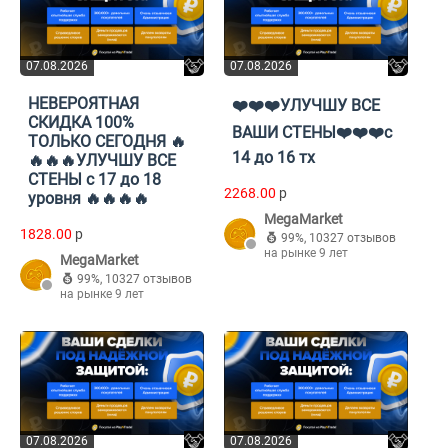
07.08.2026
07.08.2026
НЕВЕРОЯТНАЯ
❤️❤️❤️УЛУЧШУ ВСЕ
СКИДКА 100%
ВАШИ СТЕНЫ❤️❤️❤️с
ТОЛЬКО СЕГОДНЯ 🔥
14 до 16 тх
🔥🔥🔥УЛУЧШУ ВСЕ
СТЕНЫ с 17 до 18
2268.00
p
уровня 🔥🔥🔥🔥
MegaMarket
1828.00
p
99%
,
10327 отзывов
на рынке 9 лет
MegaMarket
99%
,
10327 отзывов
на рынке 9 лет
07.08.2026
07.08.2026