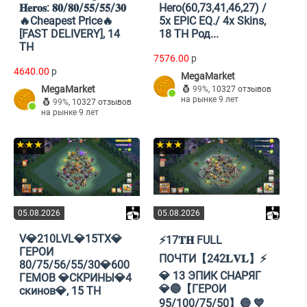
𝐇𝐞𝐫𝐨𝐬: 𝟖𝟎/𝟖𝟎/𝟓𝟓/𝟓𝟓/𝟑𝟎
Hero(60,73,41,46,27) /
🔥Cheapest Price🔥
5x EPIC EQ./ 4x Skins,
[FAST DELIVERY], 14
18 TH Род...
TH
7576.00
p
4640.00
p
MegaMarket
MegaMarket
99%
,
10327 отзывов
на рынке 9 лет
99%
,
10327 отзывов
на рынке 9 лет
★★★
★★★
05.08.2026
05.08.2026
V💎210LVL💎15ТХ💎
⚡️17𝐓𝐇 FULL
ГЕРОИ
ПОЧТИ【242𝐋𝐕𝐋】⚡️
80/75/56/55/30💎600
💎 13 ЭПИК СНАРЯГ
ГЕМОВ 💎СКРИНЫ💎4
💎🔵【ГЕРОИ
скинов💎, 15 TH
95/100/75/50】🔵 💙