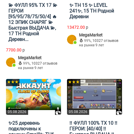
💫 ФУЛЛ 95% ТХ 17 💫
✨ TH 15 ✨ LEVEL
ГЕРОИ
241✨, 15 TH Родной
[95/95/78/75/50/4] 🔥
Деревни
12 ЭПИК СНАРЯГ 💫
13472.00
p
Быстрая ВЫДАЧА 💫,
17 TH Родной
MegaMarket
Деревн...
99%
,
10327 отзывов
на рынке 9 лет
7700.00
p
MegaMarket
99%
,
10327 отзывов
на рынке 9 лет
★★★
★★★
05.08.2026
05.08.2026
✨25 деревень
‼️ ФУЛЛ 100% ТХ 10 ‼️
подключены к
ГЕРОИ: [40/40] ‼️