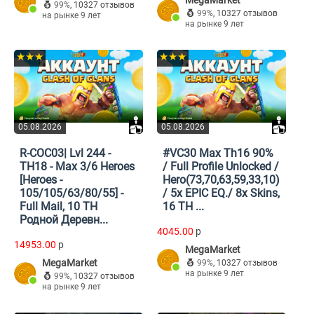
MegaMarket
99%
,
10327 отзывов
99%
,
10327 отзывов
на рынке 9 лет
на рынке 9 лет
★★★
★★★
05.08.2026
05.08.2026
R-COC03| Lvl 244 -
#VC30 Max Th16 90%
TH18 - Max 3/6 Heroes
/ Full Profile Unlocked /
[Heroes -
Hero(73,70,63,59,33,10)
105/105/63/80/55] -
/ 5x EPIC EQ./ 8x Skins,
Full Mail, 10 TH
16 TH ...
Родной Деревн...
4045.00
p
14953.00
p
MegaMarket
MegaMarket
99%
,
10327 отзывов
на рынке 9 лет
99%
,
10327 отзывов
на рынке 9 лет