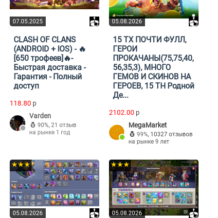
07.05.2025
05.08.2026
CLASH OF CLANS
15 ТХ ПОЧТИ ФУЛЛ,
(ANDROID + IOS) - 🔥
ГЕРОИ
[650 трофеев]🔥-
ПРОКАЧАНЫ(75,75,40,
Быстрая доставка -
56,35,3), МНОГО
Гарантия - Полный
ГЕМОВ И СКИНОВ НА
доступ
ГЕРОЕВ, 15 TH Родной
Де...
118.80
p
2102.00
p
Varden
MegaMarket
90%
,
21 отзыв
на рынке 1 год
99%
,
10327 отзывов
на рынке 9 лет
★★★
★★★
05.08.2026
05.08.2026