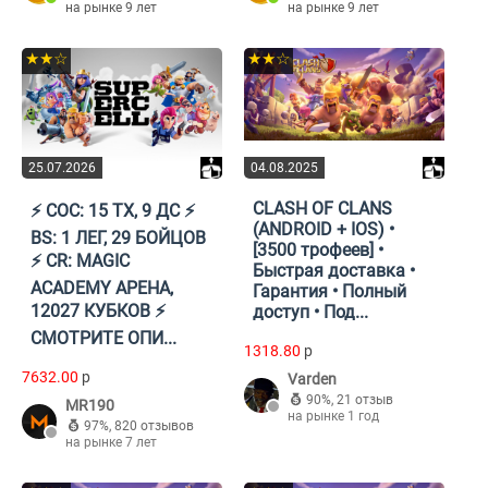
на рынке 9 лет
на рынке 9 лет
★★☆
★★☆
25.07.2026
04.08.2025
CLASH OF CLANS
⚡️ COC: 15 ТХ, 9 ДС ⚡️
(ANDROID + IOS) •
BS: 1 ЛЕГ, 29 БОЙЦОВ
[3500 трофеев] •
⚡️ CR: MAGIC
Быстрая доставка •
ACADEMY АРЕНА,
Гарантия • Полный
12027 КУБКОВ ⚡️
доступ • Под...
СМОТРИТЕ ОПИ...
1318.80
p
7632.00
p
Varden
90%
,
21 отзыв
MR190
на рынке 1 год
97%
,
820 отзывов
на рынке 7 лет