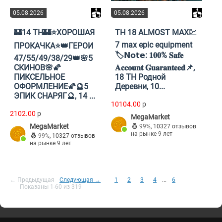
05.08.2026
05.08.2026
🏰14 TH🏰⭐ХОРОШАЯ
TH 18 ALMOST MAX💹
7 max epic equipment
ПРОКАЧКА⭐👑ГЕРОИ
🏷️𝗡𝗼𝘁𝗲: 𝟏𝟎𝟎% 𝐒𝐚𝐟𝐞
47/55/49/38/29👑🌸5
СКИНОВ🌸🌠
𝐀𝐜𝐜𝐨𝐮𝐧𝐭 𝐆𝐮𝐚𝐫𝐚𝐧𝐭𝐞𝐞𝐝📌,
ПИКСЕЛЬНОЕ
18 TH Родной
ОФОРМЛЕНИЕ🌠🔮5
Деревни, 10...
ЭПИК СНАРЯГ🔮, 14 ...
10104.00
p
2102.00
p
MegaMarket
MegaMarket
99%
,
10327 отзывов
на рынке 9 лет
99%
,
10327 отзывов
на рынке 9 лет
← Предыдущая
Следующая →
1
2
3
4
...
6
Показаны 1-60 из 319