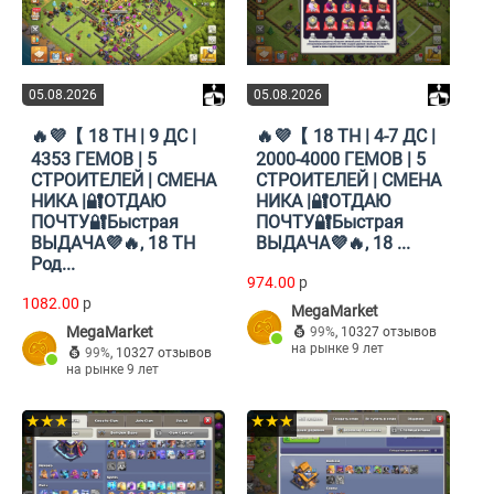
05.08.2026
05.08.2026
🔥💜【 18 TH | 9 ДС |
🔥💜【 18 TH | 4-7 ДС |
4353 ГЕМОВ | 5
2000-4000 ГЕМОВ | 5
СТРОИТЕЛЕЙ | СМЕНА
СТРОИТЕЛЕЙ | СМЕНА
НИКА |🔐ОТДАЮ
НИКА |🔐ОТДАЮ
ПОЧТУ🔐Быстрая
ПОЧТУ🔐Быстрая
ВЫДАЧА💜🔥, 18 TH
ВЫДАЧА💜🔥, 18 ...
Род...
974.00
p
1082.00
p
MegaMarket
MegaMarket
99%
,
10327 отзывов
на рынке 9 лет
99%
,
10327 отзывов
на рынке 9 лет
★★★
★★★