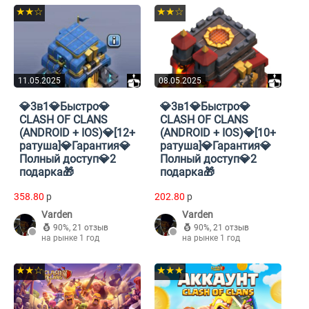
★★☆
★★☆
11.05.2025
08.05.2025
💎3в1💎Быстро💎
💎3в1💎Быстро💎
CLASH OF CLANS
CLASH OF CLANS
(ANDROID + IOS)💎[12+
(ANDROID + IOS)💎[10+
ратуша]💎Гарантия💎
ратуша]💎Гарантия💎
Полный доступ💎2
Полный доступ💎2
подарка🎁
подарка🎁
358.80
p
202.80
p
Varden
Varden
90%
,
21 отзыв
90%
,
21 отзыв
на рынке 1 год
на рынке 1 год
★★☆
★★★