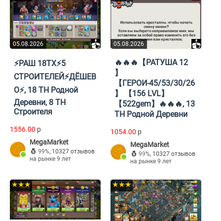
05.08.2026
05.08.2026
🔥🔥🔥【РАТУША 12
⚡️РАШ 18ТХ⚡️5
】
СТРОИТЕЛЕЙ⚡️ДЁШЕВ
【ГЕРОИ-45/53/30/26
О⚡️, 18 TH Родной
】 【156 LVL】
Деревни, 8 TH
【522gem】🔥🔥🔥, 13
Строителя
TH Родной Деревни
1556.00
p
1054.00
p
MegaMarket
MegaMarket
99%
,
10327 отзывов
99%
,
10327 отзывов
на рынке 9 лет
на рынке 9 лет
★★★
★★★