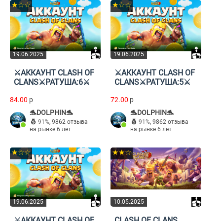
★☆☆
★☆☆
19.06.2025
19.06.2025
⚔️АККАУНТ CLASH OF
⚔️АККАУНТ CLASH OF
CLANS⚔️РАТУША:6⚔️
CLANS⚔️РАТУША:5⚔️
84.00
p
72.00
p
🐬DOLPHIN🐬
🐬DOLPHIN🐬
91%
,
9862 отзыва
91%
,
9862 отзыва
на рынке 6 лет
на рынке 6 лет
★☆☆
★★☆
19.06.2025
10.05.2025
⚔️АККАУНТ CLASH OF
CLASH OF CLANS