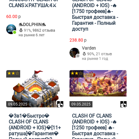
CLANS⚔️РАТУША:4⚔️
(ANDROID + IOS) -🔥
[1750 трофеев]🔥-
60.00
p
Быстрая доставка -
Гарантия - Полный
🐬DOLPHIN🐬
доступ
91%
,
9862 отзыва
на рынке 6 лет
238.80
p
Varden
90%
,
21 отзыв
на рынке 1 год
★★☆
★★☆
09.05.2025
09.05.2025
💎3в1💎Быстро💎
CLASH OF CLANS
CLASH OF CLANS
(ANDROID + IOS) -🔥
(ANDROID + IOS)💎[11+
[1250 трофеев] 🔥-
ратуша]💎Гарантия💎
Быстрая доставка -