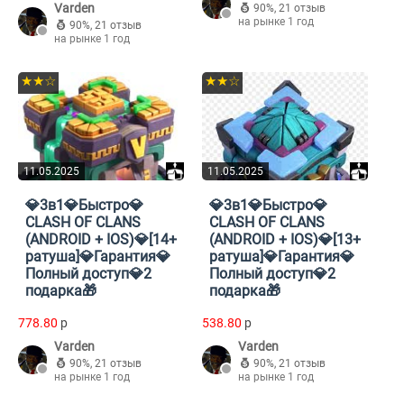
Varden
90%
,
21 отзыв
на рынке 1 год
90%
,
21 отзыв
на рынке 1 год
★★☆
★★☆
11.05.2025
11.05.2025
💎3в1💎Быстро💎
💎3в1💎Быстро💎
CLASH OF CLANS
CLASH OF CLANS
(ANDROID + IOS)💎[14+
(ANDROID + IOS)💎[13+
ратуша]💎Гарантия💎
ратуша]💎Гарантия💎
Полный доступ💎2
Полный доступ💎2
подарка🎁
подарка🎁
778.80
p
538.80
p
Varden
Varden
90%
,
21 отзыв
90%
,
21 отзыв
на рынке 1 год
на рынке 1 год