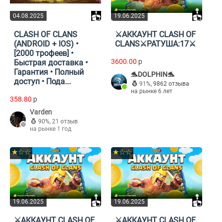
04.08.2025
19.06.2025
CLASH OF CLANS
⚔️АККАУНТ CLASH OF
(ANDROID + IOS) •
CLANS⚔️РАТУША:17⚔️
[2000 трофеев] •
3600.00
p
Быстрая доставка •
Гарантия • Полный
🐬DOLPHIN🐬
доступ • Пода...
91%
,
9862 отзыва
на рынке 6 лет
358.80
p
Varden
90%
,
21 отзыв
на рынке 1 год
★☆☆
★☆☆
19.06.2025
19.06.2025
⚔️АККАУНТ CLASH OF
⚔️АККАУНТ CLASH OF