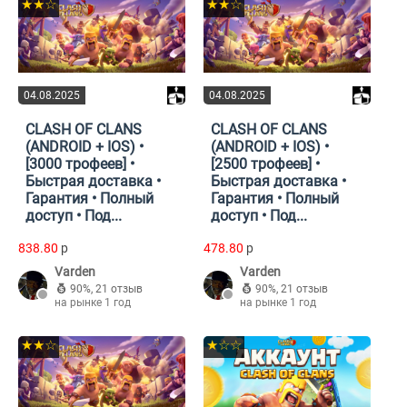
★★☆
★★☆
04.08.2025
04.08.2025
CLASH OF CLANS
CLASH OF CLANS
(ANDROID + IOS) •
(ANDROID + IOS) •
[3000 трофеев] •
[2500 трофеев] •
Быстрая доставка •
Быстрая доставка •
Гарантия • Полный
Гарантия • Полный
доступ • Под...
доступ • Под...
838.80
p
478.80
p
Varden
Varden
90%
,
21 отзыв
90%
,
21 отзыв
на рынке 1 год
на рынке 1 год
★★☆
★☆☆