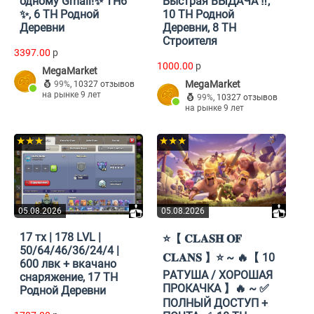
одному Gmail!✨ TH6
Быстрая ВЫДАЧА ‼️,
✨, 6 TH Родной
10 TH Родной
Деревни
Деревни, 8 TH
Строителя
3397.00
p
1000.00
p
MegaMarket
MegaMarket
99%
,
10327 отзывов
на рынке 9 лет
99%
,
10327 отзывов
на рынке 9 лет
★★★
★★★
05.08.2026
05.08.2026
17 тх | 178 LVL |
⭐️【 𝐂𝐋𝐀𝐒𝐇 𝐎𝐅
50/64/46/36/24/4 |
𝐂𝐋𝐀𝐍𝐒 】⭐️ ~ 🔥【 10
600 лвк + вкачано
РAТУША / ХОРОШАЯ
снаряжение, 17 TH
ПРОКАЧКА 】🔥 ~ ✅
Родной Деревни
ПОЛНЫЙ ДОСТУП +