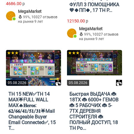
4686.00
p
ФУЛЛ 3 ПОМОЩНИКА
💙🍀ПП🍀, 17 TH Р...
MegaMarket
99%
,
10327 отзывов
12150.00
p
на рынке 9 лет
MegaMarket
99%
,
10327 отзывов
на рынке 9 лет
★★★
★★★
05.08.2026
05.08.2026
TH 15 NEW✅TH 14
Быстрая ВЫДАЧА 🐞
MAX🌟FULL WALL
18ТХ 🐞 6000+ ГЕМОВ
MAX🔥𝐇𝐞𝐫𝐨𝐬:
🐞 5 РАБОЧИХ 🐞 5-
𝟔𝟐/𝟔𝟔/𝟒𝟏/𝟓𝟏/𝟑𝟏🌟Mail
7ТХ ДЕРЕВНЯ
Changeable Buyer
СТРОИТЕЛЯ 🐞
Email Connected✅, 15
ПОЛНЫЙ ДОСТУП, 18
T...
TH Ро...