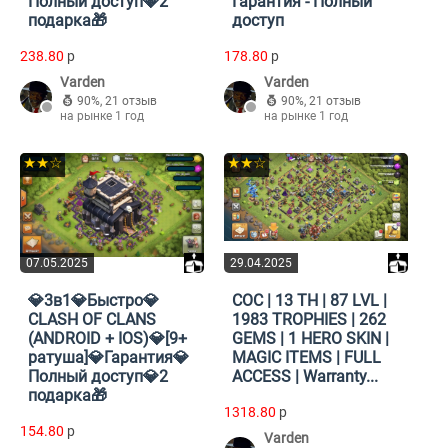
Полный доступ💎2
Гарантия - Полный
подарка🎁
доступ
238.80
p
178.80
p
Varden
Varden
90%
,
21 отзыв
90%
,
21 отзыв
на рынке 1 год
на рынке 1 год
★★☆
★★☆
07.05.2025
29.04.2025
💎3в1💎Быстро💎
COC | 13 TH | 87 LVL |
CLASH OF CLANS
1983 TROPHIES | 262
(ANDROID + IOS)💎[9+
GEMS | 1 HERO SKIN |
ратуша]💎Гарантия💎
MAGIC ITEMS | FULL
Полный доступ💎2
ACCESS | Warranty...
подарка🎁
1318.80
p
154.80
p
Varden