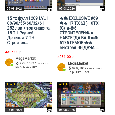
05.08.2026
05.08.2026
15 тх фулл | 209 LVL |
🔥🐙 EXCLUSIVE #69
88/90/55/60/32/6 |
🐙🔥 17 ТХ (Д ) 10ТХ
252 лвк + топ снаряга,
(С) 🔥🐙5
15 TH Родной
СТРОИТЕЛЕЙ🐙🔥
Деревни, 7 TH
НАВСЕГДА ВАШ🔥🐙
Строител...
5175 ГЕМОВ 🐙🔥
Быстрая ВЫДАЧА ...
4325.00
p
4286.00
p
MegaMarket
MegaMarket
99%
,
10327 отзывов
на рынке 9 лет
99%
,
10327 отзывов
на рынке 9 лет
★★★
★★★
05.08.2026
05.08.2026