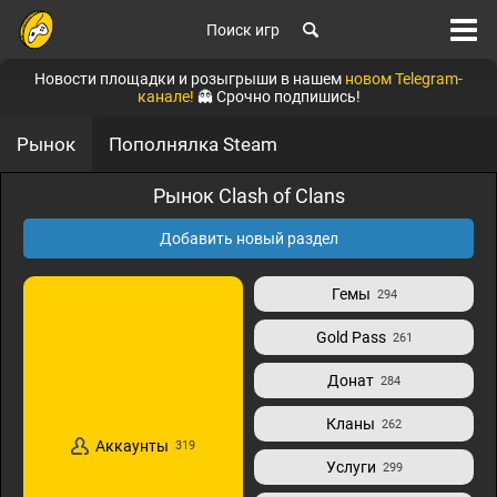
Поиск игр
Новости площадки и розыгрыши в нашем
новом Telegram-
канале!
👻 Срочно подпишись!
Рынок
Пополнялка Steam
Рынок Clash of Clans
Добавить новый раздел
Гемы
294
Gold Pass
261
Донат
284
Кланы
262
Аккаунты
319
Услуги
299