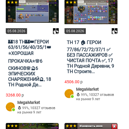
★★★
★★★
05.08.2026
05.08.2026
🏰18 TH🏰👑ГЕРОИ
TH 17 🏠 ГЕРОИ
63/61/56/40/35/1👑
77/86/72/72/37/1 ✅
⭐ХОРОШАЯ
БЕЗ ПАССАЖИРОВ ✅
ЧИСТАЯ ПОЧТА ✅, 17
ПРОКАЧКА⭐🌸6
TH Родной Деревни, 9
СКИНОВ🌸🔮6
TH Строите...
ЭПИЧЕСКИХ
СНАРЯЖЕНИЙ🔮, 18
4506.00
p
TH Родной Де...
MegaMarket
3268.00
p
99%
,
10327 отзывов
на рынке 9 лет
MegaMarket
99%
,
10327 отзывов
на рынке 9 лет
★★★
★★★