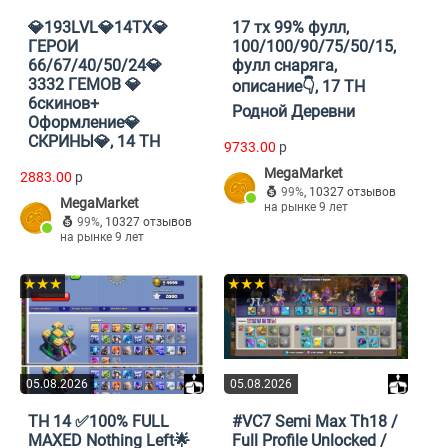
💎193LVL💎14ТХ💎
17 тх 99% фулл,
ГЕРОИ
100/100/90/75/50/15,
66/67/40/50/24💎
фулл снаряга,
3332 ГЕМОВ 💎
описание👇, 17 TH
6скинов+
Родной Деревни
Оформление💎
СКРИНЫ💎, 14 TH
9733.00
p
MegaMarket
2883.00
p
99%
,
10327 отзывов
MegaMarket
на рынке 9 лет
99%
,
10327 отзывов
на рынке 9 лет
★★★
★★★
05.08.2026
05.08.2026
TH 14 ✅100% FULL
#VC7 Semi Max Th18 /
MAXED Nothing Left🌟
Full Profile Unlocked /