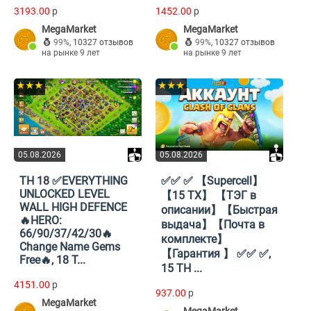
3193.00
p
1452.00
p
MegaMarket
MegaMarket
99%
,
10327 отзывов
99%
,
10327 отзывов
на рынке 9 лет
на рынке 9 лет
★★★
★★★
05.08.2026
05.08.2026
TH 18 ✅EVERYTHING
✅✅ ✅ 【Supercell】
UNLOCKED LEVEL
【15 ТХ】 【ТЭГ в
WALL HIGH DEFENCE
описании】【Быстрая
🔥HERO:
выдача】【Почта в
66/90/37/42/30🔥
комплекте】
Change Name Gems
【Гарантия 】 ✅✅ ✅,
Free🔥, 18 T...
15 TH ...
4151.00
p
937.00
p
MegaMarket