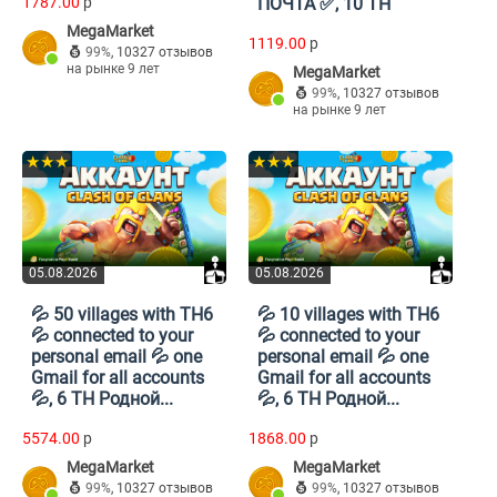
1787.00
p
ПОЧТА ✅, 10 TH
MegaMarket
1119.00
p
99%
,
10327 отзывов
на рынке 9 лет
MegaMarket
99%
,
10327 отзывов
на рынке 9 лет
★★★
★★★
05.08.2026
05.08.2026
💦 50 villages with TH6
💦 10 villages with TH6
💦 connected to your
💦 connected to your
personal email 💦 one
personal email 💦 one
Gmail for all accounts
Gmail for all accounts
💦, 6 TH Родной...
💦, 6 TH Родной...
5574.00
p
1868.00
p
MegaMarket
MegaMarket
99%
,
10327 отзывов
99%
,
10327 отзывов