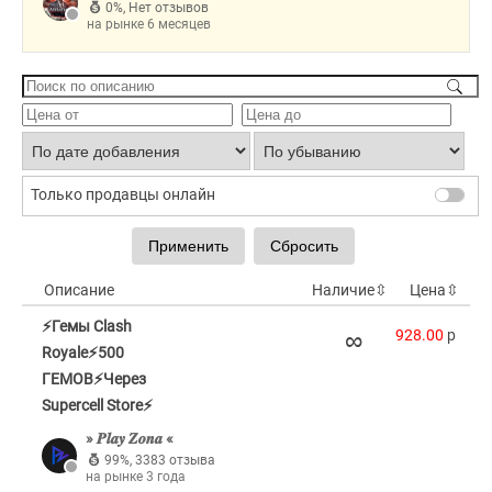
0%
,
Нет отзывов
на рынке 6 месяцев
Только продавцы онлайн
Описание
Наличие
⇳
Цена
⇳
⚡Гемы Clash
∞
928.00
p
Royale⚡500
ГЕМОВ⚡Через
Supercell Store⚡
» 𝑷𝒍𝒂𝒚 𝒁𝒐𝒏𝒂 «
99%
,
3383 отзыва
на рынке 3 года