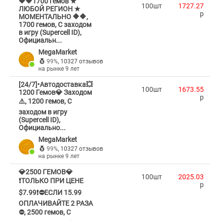
🔶🔶1700 гемов ★
100шт
1727.27
ЛЮБОЙ РЕГИОН ★
p
МОМЕНТАЛЬНО 🔶🔶,
1700 гемов, С заходом
в игру (Supercell ID),
Официальн...
MegaMarket
99%
,
10327 отзывов
на рынке 9 лет
[24/7]•Автодоставка💥
100шт
1673.55
1200 Гемов💎 Заходом
p
⚠️, 1200 гемов, С
заходом в игру
(Supercell ID),
Официально...
MegaMarket
99%
,
10327 отзывов
на рынке 9 лет
💎2500 ГЕМОВ💎
100шт
2025.03
❗ТОЛЬКО ПРИ ЦЕНЕ
p
$7.99❗⛔ЕСЛИ 15.99
ОПЛАЧИВАЙТЕ 2 РАЗА
⛔, 2500 гемов, С