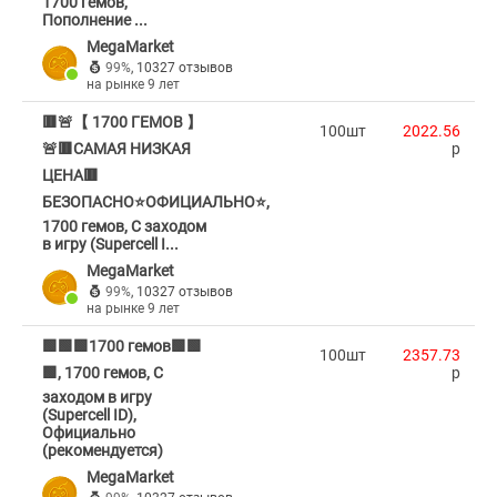
1700 гемов,
Пополнение ...
MegaMarket
99%
,
10327 отзывов
на рынке 9 лет
🟥🚨【 1700 ГЕМОВ 】
100шт
2022.56
🚨🟥САМАЯ НИЗКАЯ
p
ЦЕНА🟥
БЕЗОПАСНО⭐ОФИЦИАЛЬНО⭐,
1700 гемов, С заходом
в игру (Supercell I...
MegaMarket
99%
,
10327 отзывов
на рынке 9 лет
🟩🟩🟩1700 гемов🟩🟩
100шт
2357.73
🟩, 1700 гемов, С
p
заходом в игру
(Supercell ID),
Официально
(рекомендуется)
MegaMarket