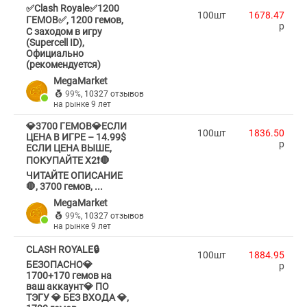
✅Clash Royale✅1200
100шт
1678.47
ГЕМОВ✅, 1200 гемов,
p
С заходом в игру
(Supercell ID),
Официально
(рекомендуется)
MegaMarket
99%
,
10327 отзывов
на рынке 9 лет
💎3700 ГЕМОВ💎ЕСЛИ
100шт
1836.50
ЦЕНА В ИГРЕ – 14.99$
p
ЕСЛИ ЦЕНА ВЫШЕ,
ПОКУПАЙТЕ Х2❗️🛑
ЧИТАЙТЕ ОПИСАНИЕ
🛑, 3700 гемов, ...
MegaMarket
99%
,
10327 отзывов
на рынке 9 лет
CLASH ROYALE🔒
100шт
1884.95
БЕЗОПАСНО💎
p
1700+170 гемов на
ваш аккаунт💎 ПО
ТЭГУ 💎 БЕЗ ВХОДА 💎,