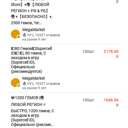
p
Store】♦️🌍【ЛЮБОЙ
РЕГИОН + РФ & РБ】
🌍 ♦️【БЕЗОПАСНО】♦️,
2500 гемов, Че...
MegaMarket
99%
,
10327 отзывов
на рынке 9 лет
💵80 Гемов💵Supercell
100шт
2178.60
ID💵 💵, 80 гемов, С
p
заходом в игру
(Supercell ID),
Официально
(рекомендуется)
MegaMarket
99%
,
10327 отзывов
на рынке 9 лет
💎1200 ГЕМОВ |🌍
100шт
1646.06
ЛЮБОЙ РЕГИОН ⚡
p
БЫСТРО, 1200 гемов, С
заходом в игру
(Supercell ID),
Официально (рекоме...