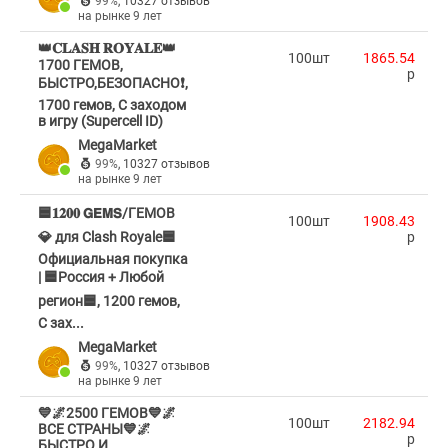
99%
,
10327 отзывов
на рынке 9 лет
👑𝐂𝐋𝐀𝐒𝐇 𝐑𝐎𝐘𝐀𝐋𝐄👑
100шт
1865.54
1700 ГЕМОВ,
p
БЫСТРО,БЕЗОПАСНО❗,
1700 гемов, С заходом
в игру (Supercell ID)
MegaMarket
99%
,
10327 отзывов
на рынке 9 лет
🟦𝟏𝟐𝟎𝟎 𝗚𝗘𝗠𝗦/ГЕМОВ
100шт
1908.43
💎 для Clash Royale🟦
p
Официальная покупка
| 🟦Россия + Любой
регион🟦, 1200 гемов,
С зах...
MegaMarket
99%
,
10327 отзывов
на рынке 9 лет
💙🌌2500 ГЕМОВ💙🌌
100шт
2182.94
ВСЕ СТРАНЫ💙🌌
p
БЫСТРО И