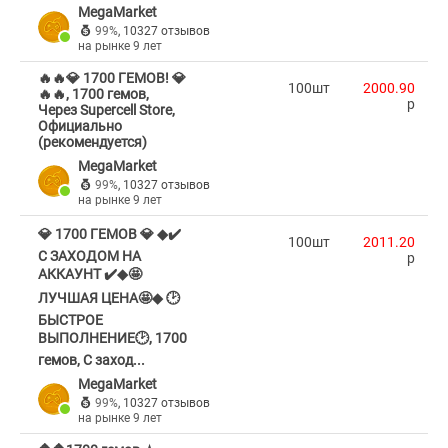
MegaMarket
99%
,
10327 отзывов
на рынке 9 лет
🔥🔥💎 1700 ГЕМОВ! 💎
100шт
2000.90
🔥🔥, 1700 гемов,
p
Через Supercell Store,
Официально
(рекомендуется)
MegaMarket
99%
,
10327 отзывов
на рынке 9 лет
💎 1700 ГЕМОВ 💎 ◆✔️
100шт
2011.20
С ЗАХОДОМ НА
p
АККАУНТ ✔️◆🤩
ЛУЧШАЯ ЦЕНА🤩◆ 🕑
БЫСТРОЕ
ВЫПОЛНЕНИЕ🕑, 1700
гемов, С заход...
MegaMarket
99%
,
10327 отзывов
на рынке 9 лет