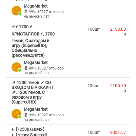
MegaMarket
99%
,
10327 отзывов
на рынке 9 лет
✅⚡ 1700 ⚡
100шт
2133.03
КРИСТАЛЛОВ ⚡, 1700
p
гемов, С заходом в
игру (Supercell ID),
Официально
(рекомендуется)
MegaMarket
99%
,
10327 отзывов
на рынке 9 лет
📌 1200 гемов 📌 СО
100шт
2105.70
ВХОДОМ В АККАУНТ
p
📌, 1200 гемов, С
заходом в игру
(Supercell ID)
MegaMarket
99%
,
10327 отзывов
на рынке 9 лет
♦️【•2500 𝐆𝐄𝐌𝐒】
100шт
2331.57
♦️【через Supercell