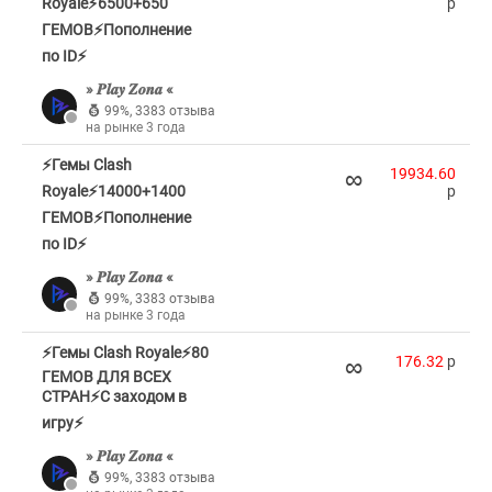
Royale⚡6500+650
p
ГЕМОВ⚡Пополнение
по ID⚡
» 𝑷𝒍𝒂𝒚 𝒁𝒐𝒏𝒂 «
99%
,
3383 отзыва
на рынке 3 года
⚡Гемы Clash
∞
19934.60
Royale⚡14000+1400
p
ГЕМОВ⚡Пополнение
по ID⚡
» 𝑷𝒍𝒂𝒚 𝒁𝒐𝒏𝒂 «
99%
,
3383 отзыва
на рынке 3 года
⚡Гемы Clash Royale⚡80
∞
176.32
p
ГЕМОВ ДЛЯ ВСЕХ
СТРАН⚡С заходом в
игру⚡
» 𝑷𝒍𝒂𝒚 𝒁𝒐𝒏𝒂 «
99%
,
3383 отзыва