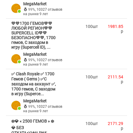
MegaMarket
99%
,
10327 отзывов
на рынке 9 лет
💛💛1700 ГЕМОВ💛💛
100шт
1981.85
ЛЮБОЙ РЕГИОН💛💛
p
SUPERCELL ID💛💛
БЕЗОПАСНО💛💛, 1700
гемов, С заходом в
игру (Supercell ID), ...
MegaMarket
99%
,
10327 отзывов
на рынке 9 лет
✅ Clash Royale ✅ 1700
100шт
2111.54
Гемов ( Gems ) ✅С
p
заходом на аккаунт ✅,
1700 гемов, С заходом
в игру (Superce...
MegaMarket
99%
,
10327 отзывов
на рынке 9 лет
❄️💎 « 2500 ГЕМОВ » ❄️
100шт
2171.29
💎 БЕЗ
p