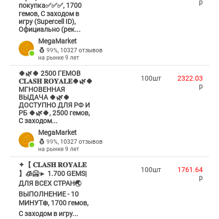
p
покупка✅✅✅, 1700
гемов, С заходом в
игру (Supercell ID),
Официально (рек...
MegaMarket
99%
,
10327 отзывов
на рынке 9 лет
🍀🌿🍀 2500 ГЕМОВ
100шт
2322.03
𝐂𝐋𝐀𝐒𝐇 𝐑𝐎𝐘𝐀𝐋𝐄🍀🌿🍀
p
МГНОВЕННАЯ
ВЫДАЧА 🍀🌿🍀
ДОСТУПНО ДЛЯ РФ И
РБ 🍀🌿🍀, 2500 гемов,
С заходом...
MegaMarket
99%
,
10327 отзывов
на рынке 9 лет
✦【 𝐂𝐋𝐀𝐒𝐇 𝐑𝐎𝐘𝐀𝐋𝐄
100шт
1761.64
】🧊🥶► 1.700 GEMS|
p
ДЛЯ ВСЕХ СТРАН🌏
ВЫПОЛНЕНИЕ - 10
МИНУТ❄️, 1700 гемов,
С заходом в игру...