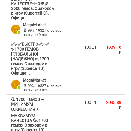
КАЧЕСТВЕННО💙🌌,
2500 гемов, С заходом
в игру (Supercell ID),
Офици...
MegaMarket
99%
,
10327 отзывов
на рынке 9 лет
✅✅✅БЫСТРО✅✅✅
100шт
1839.16
✨1700 ГЕМОВ
p
[ГЛОБАЛЬНО]
[НАДЕЖНО]✨, 1700
гемов, С заходом в
игру (Supercell ID),
Официа...
MegaMarket
99%
,
10327 отзывов
на рынке 9 лет
💦 1700 ГЕМОВ —
100шт
2093.88
МИНИМУМ
p
ОЖИДАНИЯ ⚡
МАКСИМУМ
КАЧЕСТВА 💦, 1700
гемов, С заходом в
игру (Supercell ID), ...