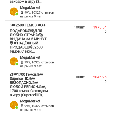
заходом в игру (S...
MegaMarket
99%
,
10327 отзывов
на рынке 9 лет
⚡👑2500 ГЕМОВ 👑⚡+
100шт
1975.54
ПОДАРОК🎁🚀ДЛЯ
p
ЛЮБЫХ СТРАН🚀🚀
ВЫДАЧА ЗА 5 МИНУТ
🌟🌟НАДЁЖНЫЙ
ПРОДАВЕЦ🫡, 2500
гемов, С захо...
MegaMarket
99%
,
10327 отзывов
на рынке 9 лет
🧊👑1700 Гемов🧊👑
100шт
2045.95
Supercell ID🧊👑
p
БЕЗОПАСНО🧊👑
ЛЮБОЙ РЕГИОН🧊👑,
1700 гемов, С заходом
в игру (Supercell ID), ...
MegaMarket
99%
,
10327 отзывов
на рынке 9 лет