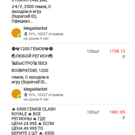
ОТКАТА⚡️𝗢𝗡𝗟𝗜𝗡𝗘
𝟮𝟰/𝟳, 2500 гемов, С
заходом в игру
(Supercell ID),
Официал...
MegaMarket
99%
,
10327 отзывов
на рынке 9 лет
🟢💎1200 ГЕМОВ💎🟢
100шт
1738.15
🌏ЛЮБОЙ РЕГИОН🌏
p
🚀БЫСТРО🚀 ❗️БЕЗ
ВОЗВРАТОВ❗️, 1200
гемов, С заходом в
игру (Supercell ID...
MegaMarket
99%
,
10327 отзывов
на рынке 9 лет
🔥 6500 ГЕМОВ CLASH
100шт
1981.85
ROYALE 🔥 ВСЕ
p
РЕГИОНЫ 🔥 ГДЕ
ЦЕНА 24.99$ 🔥 ЕСЛИ
ЦЕНА 49.99$ ТО
БЕРИТЕ 2 ШТ 🔥, 6500