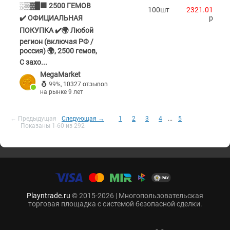
░▒▓█🟪 2500 ГЕМОВ
100шт
2321.01
✔️ ОФИЦИАЛЬНАЯ
p
ПОКУПКА ✔️🌍 Любой
регион (включая РФ /
россия) 🌍, 2500 гемов,
С захо...
MegaMarket
99%
,
10327 отзывов
на рынке 9 лет
← Предыдущая
Следующая →
1
2
3
4
...
5
Показаны 1-60 из 292
Playntrade.ru
© 2015-2026 | Многопользовательская
торговая площадка с системой безопасной сделки.