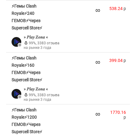
⚡Гемы Clash
∞
538.24
p
Royale⚡240
ГЕМОВ⚡Через
Supercell Store⚡
» 𝑷𝒍𝒂𝒚 𝒁𝒐𝒏𝒂 «
99%
,
3383 отзыва
на рынке 3 года
⚡Гемы Clash
∞
399.04
p
Royale⚡160
ГЕМОВ⚡Через
Supercell Store⚡
» 𝑷𝒍𝒂𝒚 𝒁𝒐𝒏𝒂 «
99%
,
3383 отзыва
на рынке 3 года
⚡Гемы Clash
∞
1770.16
Royale⚡1200
p
ГЕМОВ⚡Через
Supercell Store⚡