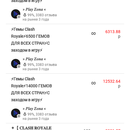
заходом в игру⚡
» 𝑷𝒍𝒂𝒚 𝒁𝒐𝒏𝒂 «
99%
,
3383 отзыва
на рынке 3 года
⚡Гемы Clash
∞
6313.88
Royale⚡6500 ГЕМОВ
p
ДЛЯ ВСЕХ СТРАН⚡С
заходом в игру⚡
» 𝑷𝒍𝒂𝒚 𝒁𝒐𝒏𝒂 «
99%
,
3383 отзыва
на рынке 3 года
⚡Гемы Clash
∞
12532.64
Royale⚡14000 ГЕМОВ
p
ДЛЯ ВСЕХ СТРАН⚡С
заходом в игру⚡
» 𝑷𝒍𝒂𝒚 𝒁𝒐𝒏𝒂 «
99%
,
3383 отзыва
на рынке 3 года
✦【 𝐂𝐋𝐀𝐒𝐇 𝐑𝐎𝐘𝐀𝐋𝐄