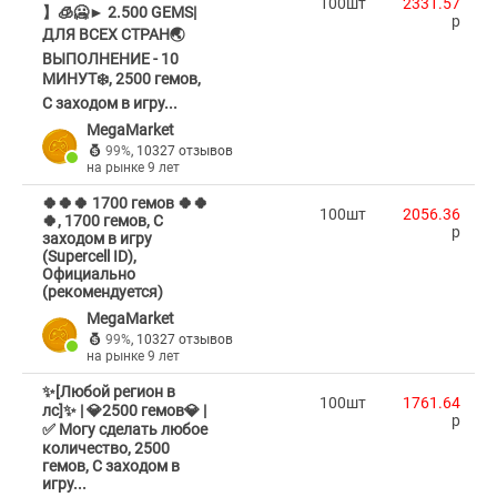
100шт
2331.57
】🧊🥶► 2.500 GEMS|
p
ДЛЯ ВСЕХ СТРАН🌏
ВЫПОЛНЕНИЕ - 10
МИНУТ❄️, 2500 гемов,
С заходом в игру...
MegaMarket
99%
,
10327 отзывов
на рынке 9 лет
🍀🍀🍀 1700 гемов 🍀🍀
100шт
2056.36
🍀, 1700 гемов, С
p
заходом в игру
(Supercell ID),
Официально
(рекомендуется)
MegaMarket
99%
,
10327 отзывов
на рынке 9 лет
✨[Любой регион в
100шт
1761.64
лс]✨ | 💎2500 гемов💎 |
p
✅ Могу сделать любое
количество, 2500
гемов, С заходом в
игру...