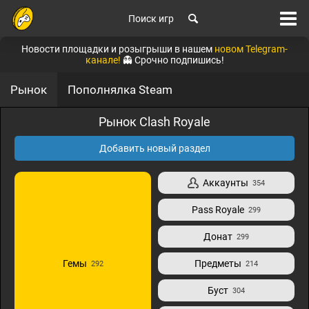
Поиск игр
Новости площадки и розыгрыши в нашем
новом Telegram-
канале!
👻 Срочно подпишись!
Рынок
Пополнялка Steam
Рынок Clash Royale
Добавить новый раздел
Аккаунты
354
Pass Royale
299
Донат
299
Гемы
Предметы
292
214
Буст
304