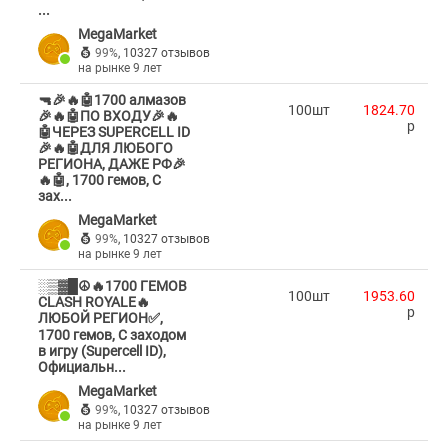
...
MegaMarket
99%
,
10327 отзывов
на рынке 9 лет
🔫🎉🔥🤖1700 алмазов
100шт
1824.70
🎉🔥🤖ПО ВХОДУ🎉🔥
p
🤖ЧЕРЕЗ SUPERCELL ID
🎉🔥🤖ДЛЯ ЛЮБОГО
РЕГИОНА, ДАЖЕ РФ🎉
🔥🤖, 1700 гемов, С
зах...
MegaMarket
99%
,
10327 отзывов
на рынке 9 лет
░▒▓█☮️🔥1700 ГЕМОВ
100шт
1953.60
CLASH ROYALE🔥
p
ЛЮБОЙ РЕГИОН✅,
1700 гемов, С заходом
в игру (Supercell ID),
Официальн...
MegaMarket
99%
,
10327 отзывов
на рынке 9 лет