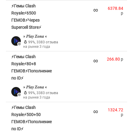
⚡Гемы Clash
∞
6378.84
Royale⚡6500
p
ГЕМОВ⚡Через
Supercell Store⚡
» 𝑷𝒍𝒂𝒚 𝒁𝒐𝒏𝒂 «
99%
,
3383 отзыва
на рынке 3 года
⚡Гемы Clash
∞
266.80
p
Royale⚡80+8
ГЕМОВ⚡Пополнение
по ID⚡
» 𝑷𝒍𝒂𝒚 𝒁𝒐𝒏𝒂 «
99%
,
3383 отзыва
на рынке 3 года
⚡Гемы Clash
∞
1324.72
Royale⚡500+50
p
ГЕМОВ⚡Пополнение
по ID⚡