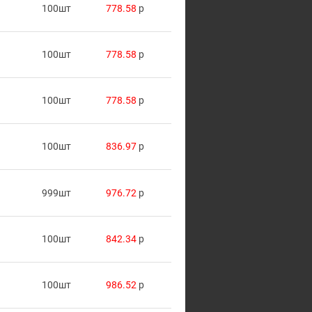
100шт
778.58
p
100шт
778.58
p
100шт
778.58
p
100шт
836.97
p
999шт
976.72
p
100шт
842.34
p
100шт
986.52
p