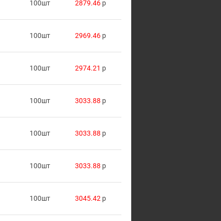
100шт
2879.46
p
100шт
2969.46
p
100шт
2974.21
p
100шт
3033.88
p
100шт
3033.88
p
100шт
3033.88
p
100шт
3045.42
p