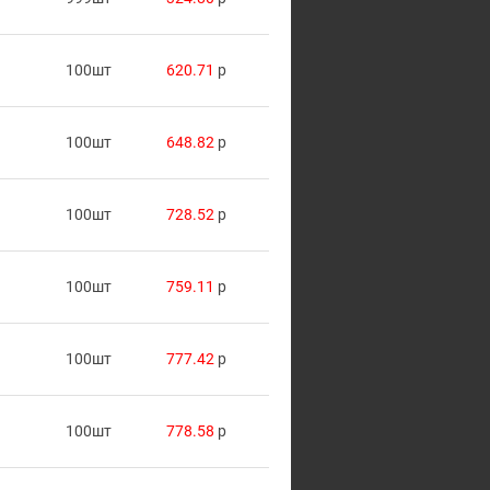
100шт
620.71
p
100шт
648.82
p
100шт
728.52
p
100шт
759.11
p
100шт
777.42
p
100шт
778.58
p