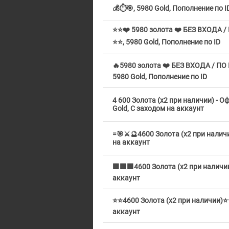
💰⏱️🎯, 5980 Gold, Пополнение по I
⭐⭐❤️ 5980 золота ❤️ БЕЗ ВХОДА / 
⭐⭐, 5980 Gold, Пополнение по ID
🔥5980 золота ❤️ БЕЗ ВХОДА / ПО 
5980 Gold, Пополнение по ID
4 600 Золота (x2 при наличии) - 
Gold, С заходом на аккаунт
=🎯⚔️🔮4600 Золота (x2 при наличи
на аккаунт
🟩🟩🟩4600 Золота (x2 при наличии
аккаунт
⭐️⭐️4600 Золота (x2 при наличии)⭐️
аккаунт