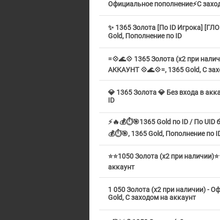
Официальное пополнение⚡С заходо
✨ 1365 Золота [По ID Игрока] [ГЛ
Gold, Пополнение по ID
=💠🌊💠 1365 Золота (x2 при налич
АККАУНТ 💠🌊💠=, 1365 Gold, С зах
💎 1365 Золота 💎 Без входа в акк
ID
⚡️🔥💰⏱️🎯1365 Gold по ID / По UID
💰⏱️🎯, 1365 Gold, Пополнение по I
⭐️⭐️1050 Золота (x2 при наличии)⭐️
аккаунт
1 050 Золота (x2 при наличии) - 
Gold, С заходом на аккаунт