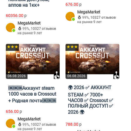
676.00
p
аппов на 1кк+
MegaMarket
60356.00
p
99%
,
10327 отзывов
на рынке 9 лет
MegaMarket
99%
,
10327 отзывов
на рынке 9 лет
★★★
★★★
06.08.2026
06.08.2026
🌍 2026 ✅ АККАУНТ
🆒🆒🆒Аккаунт steam
1000 часов в Crossout
STEAM ✅ 7000+
ЧАСОВ ✅ Crossout ✅
+ Родная почта🆒🆒🆒
ПОЛНЫЙ ДОСТУП ✅
656.00
p
2026 🌍
MegaMarket
788.00
p
99%
,
10327 отзывов
на рынке 9 лет