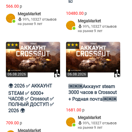
☑️
566.00
p
10480.00
p
MegaMarket
99%
,
10327 отзывов
MegaMarket
на рынке 9 лет
99%
,
10327 отзывов
на рынке 9 лет
★★★
★★★
06.08.2026
06.08.2026
🌍 2026 ✅ АККАУНТ
🆒🆒🆒Аккаунт steam
3000 часов в Crossout
STEAM ✅ 6000+
ЧАСОВ ✅ Crossout ✅
+ Родная почта🆒🆒🆒
ПОЛНЫЙ ДОСТУП ✅
1681.00
p
2026 🌍
MegaMarket
709.00
p
99%
,
10327 отзывов
на рынке 9 лет
MegaMarket