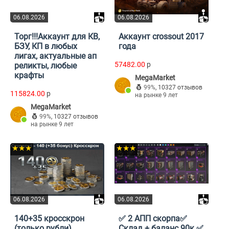
06.08.2026
06.08.2026
Торг!!!Аккаунт для КВ,
Аккаунт сrossout 2017
БЗУ, КП в любых
года
лигах, актуальные ап
57482.00
p
реликты, любые
крафты
MegaMarket
99%
,
10327 отзывов
115824.00
p
на рынке 9 лет
MegaMarket
99%
,
10327 отзывов
на рынке 9 лет
★★★
★★★
06.08.2026
06.08.2026
140+35 кросскрон
✅ 2 АПП скорпа✅
(только рубли)
Склад + баланс 90к ✅