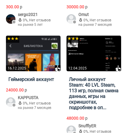
300.00
p
30000.00
p
sergo2021
Omut
0%
,
Нет отзывов
0%
,
Нет отзывов
на рынке 5 лет
на рынке 7 месяцев
★★★
★★★
16.12.2025
12.04.2025
Геймерский аккаунт
Личный аккаунт
Steam: 40 LVL Steam,
24000.00
p
113 игр, полная смена
данных, игры на
KAPPUSTA
скриншотах,
0%
,
Нет отзывов
подробнее в оп...
на рынке 7 месяцев
48000.00
p
SnufflyER
0%
,
Нет отзывов