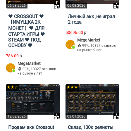
06.08.2026
06.08.2026
🖤 CROSSOUT 🖤
Личный акк ,не играл
【ИМУЩКА 2К
2 года
МОНЕТ】🖤 ДЛЯ
50696.00
p
СТАРТА ИГРЫ 🖤
STEAM 🖤 ПОД
MegaMarket
ОСНОВУ 🖤
99%
,
10327 отзывов
на рынке 9 лет
786.00
p
MegaMarket
99%
,
10327 отзывов
на рынке 9 лет
★★☆
★★★
12.02.2026
03.01.2026
Продам акк Crossout
Склад 100к реликты