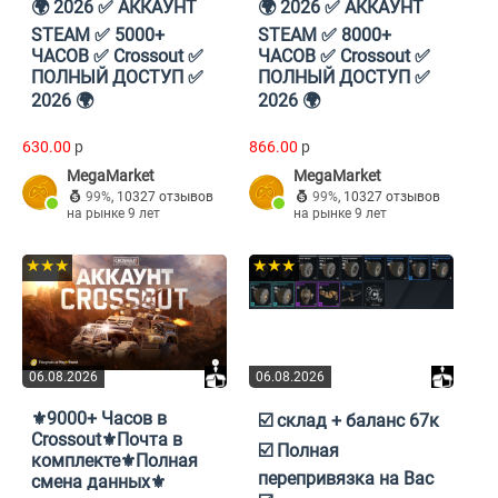
🌍 2026 ✅ АККАУНТ
🌍 2026 ✅ АККАУНТ
STEAM ✅ 5000+
STEAM ✅ 8000+
ЧАСОВ ✅ Crossout ✅
ЧАСОВ ✅ Crossout ✅
ПОЛНЫЙ ДОСТУП ✅
ПОЛНЫЙ ДОСТУП ✅
2026 🌍
2026 🌍
630.00
p
866.00
p
MegaMarket
MegaMarket
99%
,
10327 отзывов
99%
,
10327 отзывов
на рынке 9 лет
на рынке 9 лет
★★★
★★★
06.08.2026
06.08.2026
⚜️9000+ Часов в
☑️ склад + баланс 67к
Crossout⚜️Почта в
☑️ Полная
комплекте⚜️Полная
перепривязка на Вас
смена данных⚜️