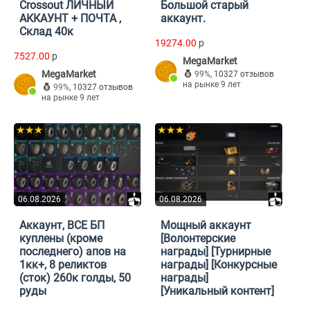
Crossout ЛИЧНЫЙ
Большой старый
АККАУНТ + ПОЧТА ,
аккаунт.
Склад 40к
19274.00
p
7527.00
p
MegaMarket
MegaMarket
99%
,
10327 отзывов
на рынке 9 лет
99%
,
10327 отзывов
на рынке 9 лет
★★★
★★★
06.08.2026
06.08.2026
Аккаунт, ВСЕ БП
Мощный аккаунт
куплены (кроме
[Волонтерские
последнего) апов на
награды] [Турнирные
1кк+, 8 реликтов
награды] [Конкурсные
(сток) 260к голды, 50
награды]
руды
[Уникальный контент]