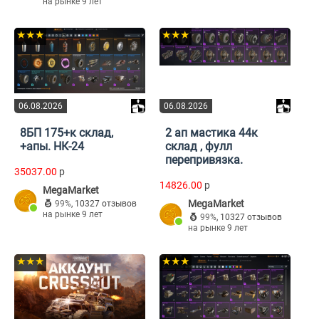
на рынке 9 лет
★★★
★★★
06.08.2026
06.08.2026
8БП 175+к склад,
2 ап мастика 44к
+апы. НК-24
склад , фулл
перепривязка.
35037.00
p
14826.00
p
MegaMarket
MegaMarket
99%
,
10327 отзывов
на рынке 9 лет
99%
,
10327 отзывов
на рынке 9 лет
★★★
★★★