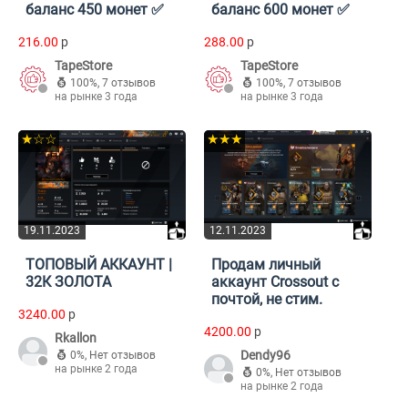
баланс 450 монет ✅
баланс 600 монет ✅
216.00
p
288.00
p
TapeStore
TapeStore
100%
,
7 отзывов
100%
,
7 отзывов
на рынке 3 года
на рынке 3 года
★☆☆
★★★
19.11.2023
12.11.2023
ТОПОВЫЙ АККАУНТ |
Продам личный
32К ЗОЛОТА
аккаунт Crossout с
почтой, не стим.
3240.00
p
4200.00
p
Rkallon
Dendy96
0%
,
Нет отзывов
на рынке 2 года
0%
,
Нет отзывов
на рынке 2 года