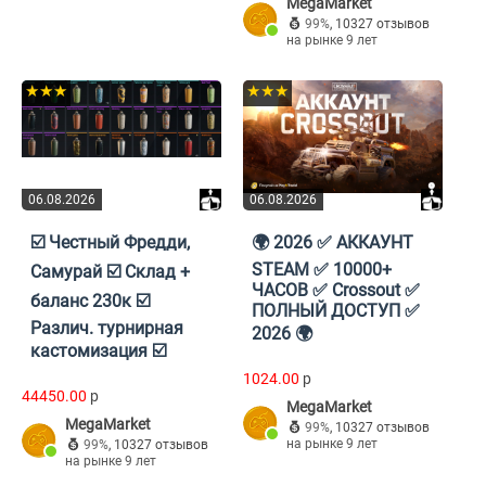
MegaMarket
99%
,
10327 отзывов
на рынке 9 лет
★★★
★★★
06.08.2026
06.08.2026
☑️ Честный Фредди,
🌍 2026 ✅ АККАУНТ
STEAM ✅ 10000+
Самурай ☑️ Склад +
ЧАСОВ ✅ Crossout ✅
баланс 230к ☑️
ПОЛНЫЙ ДОСТУП ✅
Различ. турнирная
2026 🌍
кастомизация ☑️
1024.00
p
44450.00
p
MegaMarket
MegaMarket
99%
,
10327 отзывов
на рынке 9 лет
99%
,
10327 отзывов
на рынке 9 лет