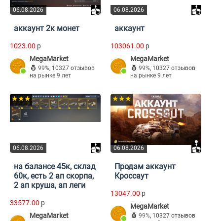
06.08.2026
06.08.2026
аккаунт 2к монет
аккаунт
1023.00
p
103061.00
p
MegaMarket
MegaMarket
99%
,
10327 отзывов
99%
,
10327 отзывов
на рынке 9 лет
на рынке 9 лет
★★★
★★★
06.08.2026
06.08.2026
на балансе 45к, склад
Продам аккаунт
60к, есть 2 ап скорпа,
Кроссаут
2 ап круша, ап леги
13047.00
p
33577.00
p
MegaMarket
MegaMarket
99%
,
10327 отзывов