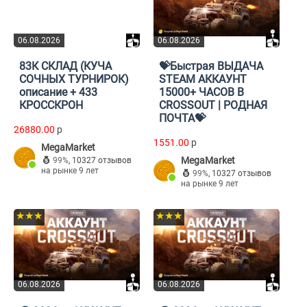
06.08.2026
06.08.2026
83К СКЛАД (КУЧА
💝Быстрая ВЫДАЧА
СОЧНЫХ ТУРНИРОК)
STEAM АККАУНТ
описание + 433
15000+ ЧАСОВ В
КРОССКРОН
CROSSOUT | РОДНАЯ
ПОЧТА💝
26880.00
p
1551.00
p
MegaMarket
MegaMarket
99%
,
10327 отзывов
на рынке 9 лет
99%
,
10327 отзывов
на рынке 9 лет
★★★
★★★
06.08.2026
06.08.2026