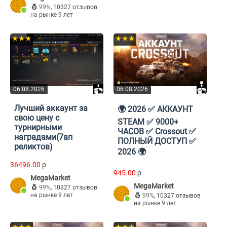
99%
,
10327 отзывов
на рынке 9 лет
★★★
★★★
06.08.2026
06.08.2026
Лучший аккаунт за
🌍 2026 ✅ АККАУНТ
свою цену с
STEAM ✅ 9000+
турнирными
ЧАСОВ ✅ Crossout ✅
наградами(7ап
ПОЛНЫЙ ДОСТУП ✅
реликтов)
2026 🌍
36496.00
p
945.00
p
MegaMarket
MegaMarket
99%
,
10327 отзывов
на рынке 9 лет
99%
,
10327 отзывов
на рынке 9 лет