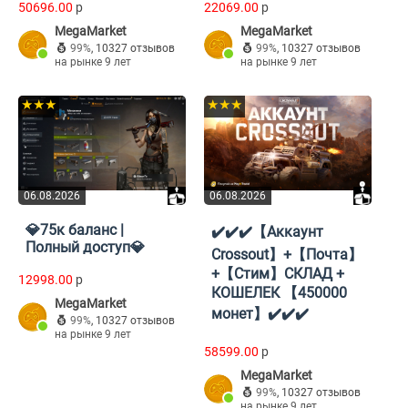
50696.00
p
22069.00
p
MegaMarket
MegaMarket
99%
,
10327 отзывов
99%
,
10327 отзывов
на рынке 9 лет
на рынке 9 лет
★★★
★★★
06.08.2026
06.08.2026
💎75к баланс |
✔️✔️✔️【Аккаунт
Полный доступ💎
Crossout】+【Почта】
+【Стим】СКЛАД +
12998.00
p
КОШЕЛЕК 【450000
MegaMarket
монет】✔️✔️✔️
99%
,
10327 отзывов
на рынке 9 лет
58599.00
p
MegaMarket
99%
,
10327 отзывов
на рынке 9 лет