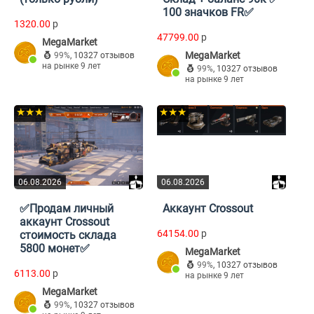
100 значков FR✅
1320.00
p
47799.00
p
MegaMarket
MegaMarket
99%
,
10327 отзывов
на рынке 9 лет
99%
,
10327 отзывов
на рынке 9 лет
★★★
★★★
06.08.2026
06.08.2026
✅Продам личный
Аккаунт Crossout
аккаунт Crossout
64154.00
p
стоимость склада
5800 монет✅
MegaMarket
99%
,
10327 отзывов
6113.00
p
на рынке 9 лет
MegaMarket
99%
,
10327 отзывов