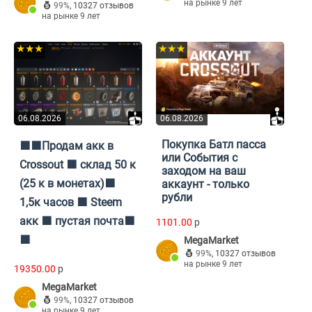
на рынке 9 лет
99%
,
10327 отзывов
на рынке 9 лет
★★★
★★★
06.08.2026
06.08.2026
Покупка Батл пасса
🟪🟪Продам акк в
или События с
Crossout 🟪 склад 50 к
заходом на ваш
(25 к в монетах)🟪
аккаунт - только
рубли
1,5к часов 🟪 Steem
акк 🟪 пустая почта🟪
1101.00
p
🟪
MegaMarket
99%
,
10327 отзывов
на рынке 9 лет
19350.00
p
MegaMarket
99%
,
10327 отзывов
на рынке 9 лет