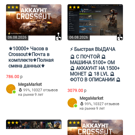
★★★
★★★
06.08.2026
06.08.2026
⚜️10000+ Часов в
⚡ Быстрая ВЫДАЧА
Crossout⚜️Почта в
🔮 С ПОЧТОЙ 🔮
комплекте⚜️Полная
МАШИНА 5100+ ОМ
смена данных⚜️
🔮 АККАУНТ НА 1500+
МОНЕТ 🔮 18 LVL 🔮
786.00
p
ФОТО В ОПИСАНИИ 🔮
MegaMarket
99%
,
10327 отзывов
3079.00
p
на рынке 9 лет
MegaMarket
99%
,
10327 отзывов
на рынке 9 лет
★★★
★★★