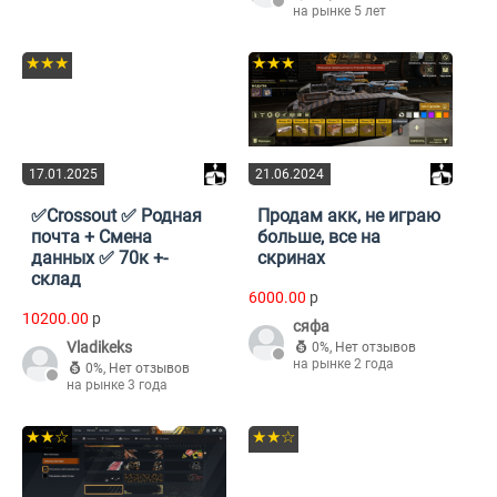
на рынке 5 лет
★★★
★★★
17.01.2025
21.06.2024
✅Crossout ✅ Родная
Продам акк, не играю
почта + Смена
больше, все на
данных ✅ 70к +-
скринах
склад
6000.00
p
10200.00
p
сяфа
Vladikeks
0%
,
Нет отзывов
на рынке 2 года
0%
,
Нет отзывов
на рынке 3 года
★★☆
★★☆