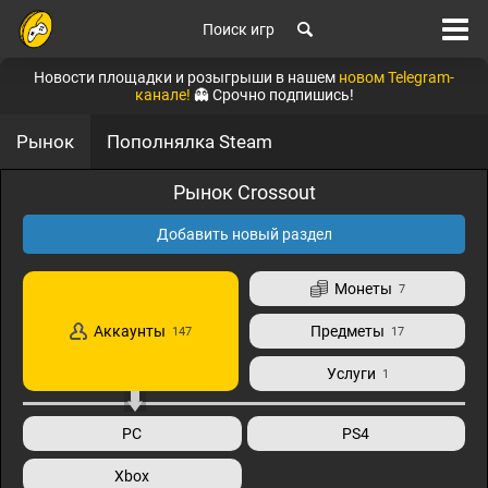
Поиск игр
Новости площадки и розыгрыши в нашем
новом Telegram-
канале!
👻 Срочно подпишись!
Рынок
Пополнялка Steam
Рынок Crossout
Добавить новый раздел
Монеты
7
Аккаунты
Предметы
147
17
Услуги
1
PC
PS4
Xbox