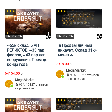
★★★
★★★
06.08.2026
06.08.2026
~65к склад, 5 АП
🔥Продам личный
РЕЛИКТОВ, ~33 пар
аккаунт. Склад 31к+
фиолок, ~43 пар лег
монет🔥
вооружения. Прем до
7918.00
p
конца года
MegaMarket
64154.00
p
99%
,
10327 отзывов
на рынке 9 лет
MegaMarket
99%
,
10327 отзывов
на рынке 9 лет
★★★
★★★