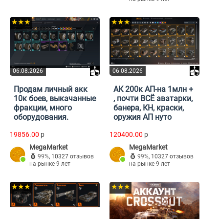
★★★
★★★
06.08.2026
06.08.2026
Продам личный акк
АК 200к АП-на 1млн +
10к боев, выкачанные
, почти ВСЁ аватарки,
фракции, много
банера, КН, краски,
оборудования.
оружия АП нуто
19856.00
p
120400.00
p
MegaMarket
MegaMarket
99%
,
10327 отзывов
99%
,
10327 отзывов
на рынке 9 лет
на рынке 9 лет
★★★
★★★