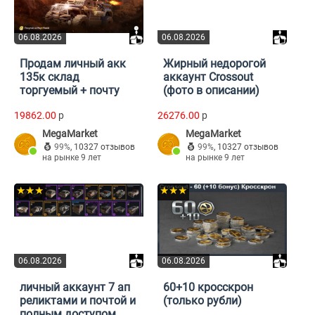
06.08.2026
06.08.2026
Продам личный акк
Жирный недорогой
135к склад
аккаунт Crossout
торгуемый + почту
(фото в описании)
19862.00
p
26276.00
p
MegaMarket
MegaMarket
99%
,
10327 отзывов
99%
,
10327 отзывов
на рынке 9 лет
на рынке 9 лет
★★★
★★★
06.08.2026
06.08.2026
личный аккаунт 7 ап
60+10 кросскрон
реликтами и почтой и
(только рубли)
полным доступом,