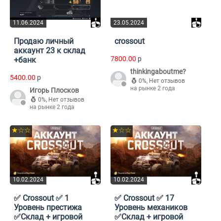
11.06.2024
23.05.2024
Продаю личный
crossout
аккаунт 23 к склад
7800.00
p
+банк
thinkingaboutme?
5400.00
p
0%
,
Нет отзывов
на рынке 2 года
Игорь Плосков
0%
,
Нет отзывов
на рынке 2 года
★☆☆
★☆☆
10.02.2024
10.02.2024
✅ Crossout ✅ 1
✅ Crossout ✅ 17
Уровень престижа
Уровень механиков
✅Склад + игровой
✅Склад + игровой