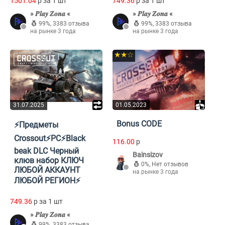
1501.04
p за 1 шт
749.36
p за 1 шт
» 𝑷𝒍𝒂𝒚 𝒁𝒐𝒏𝒂 «
» 𝑷𝒍𝒂𝒚 𝒁𝒐𝒏𝒂 «
99%
,
3383 отзыва
99%
,
3383 отзыва
на рынке 3 года
на рынке 3 года
★★☆
31.07.2025
01.05.2023
Bonus CODE
⚡Предметы
Crossout⚡PC⚡Black
116.00
p
beak DLC Черный
Bainsizov
клюв набор КЛЮЧ
0%
,
Нет отзывов
ЛЮБОЙ АККАУНТ
на рынке 3 года
ЛЮБОЙ РЕГИОН⚡
749.36
p за 1 шт
» 𝑷𝒍𝒂𝒚 𝒁𝒐𝒏𝒂 «
99%
,
3383 отзыва