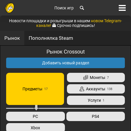
Поиск игр
Новости площадки и розыгрыши в нашем
новом Telegram-
канале!
👻 Срочно подпишись!
Рынок
Пополнялка Steam
Рынок Crossout
Добавить новый раздел
Монеты
7
Предметы
Аккаунты
17
138
Услуги
1
PC
PS4
Xbox