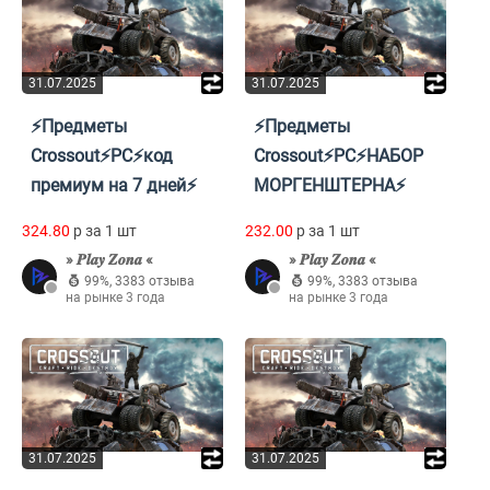
31.07.2025
31.07.2025
⚡Предметы
⚡Предметы
Crossout⚡PC⚡код
Crossout⚡PC⚡НАБОР
премиум на 7 дней⚡
МОРГЕНШТЕРНА⚡
324.80
p за 1 шт
232.00
p за 1 шт
» 𝑷𝒍𝒂𝒚 𝒁𝒐𝒏𝒂 «
» 𝑷𝒍𝒂𝒚 𝒁𝒐𝒏𝒂 «
99%
,
3383 отзыва
99%
,
3383 отзыва
на рынке 3 года
на рынке 3 года
31.07.2025
31.07.2025