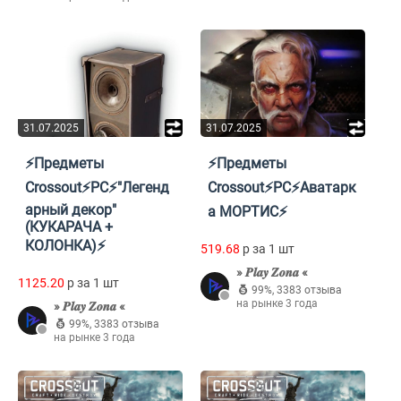
31.07.2025
31.07.2025
⚡Предметы
⚡Предметы
Crossout⚡PC⚡"Легенд
Crossout⚡PC⚡Аватарк
арный декор"
а МОРТИС⚡
(КУКАРАЧА +
КОЛОНКА)⚡
519.68
p за 1 шт
» 𝑷𝒍𝒂𝒚 𝒁𝒐𝒏𝒂 «
1125.20
p за 1 шт
99%
,
3383 отзыва
на рынке 3 года
» 𝑷𝒍𝒂𝒚 𝒁𝒐𝒏𝒂 «
99%
,
3383 отзыва
на рынке 3 года