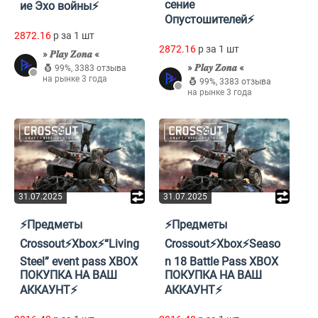
сение
ие Эхо войны⚡
Опустошителей⚡
2872.16
p за 1 шт
2872.16
p за 1 шт
» 𝑷𝒍𝒂𝒚 𝒁𝒐𝒏𝒂 «
» 𝑷𝒍𝒂𝒚 𝒁𝒐𝒏𝒂 «
99%
,
3383 отзыва
на рынке 3 года
99%
,
3383 отзыва
на рынке 3 года
31.07.2025
31.07.2025
⚡Предметы
⚡Предметы
Crossout⚡Xbox⚡“Living
Crossout⚡Xbox⚡Seaso
Steel” event pass XBOX
n 18 Battle Pass XBOX
ПОКУПКА НА ВАШ
ПОКУПКА НА ВАШ
АККАУНТ⚡
АККАУНТ⚡