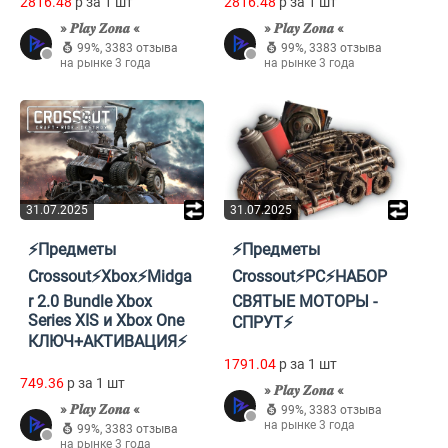
2816.48
p за 1 шт
2816.48
p за 1 шт
» 𝑷𝒍𝒂𝒚 𝒁𝒐𝒏𝒂 «
» 𝑷𝒍𝒂𝒚 𝒁𝒐𝒏𝒂 «
99%
,
3383 отзыва
99%
,
3383 отзыва
на рынке 3 года
на рынке 3 года
31.07.2025
31.07.2025
⚡Предметы
⚡Предметы
Crossout⚡Xbox⚡Midga
Crossout⚡PC⚡НАБОР
r 2.0 Bundle Xbox
СВЯТЫЕ МОТОРЫ -
Series XIS и Xbox One
СПРУТ⚡
КЛЮЧ+АКТИВАЦИЯ⚡
1791.04
p за 1 шт
749.36
p за 1 шт
» 𝑷𝒍𝒂𝒚 𝒁𝒐𝒏𝒂 «
» 𝑷𝒍𝒂𝒚 𝒁𝒐𝒏𝒂 «
99%
,
3383 отзыва
на рынке 3 года
99%
,
3383 отзыва
на рынке 3 года