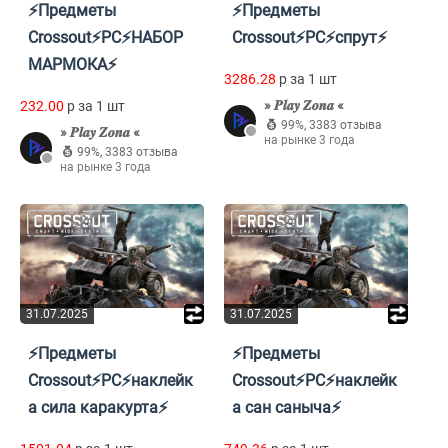
⚡Предметы
⚡Предметы
Crossout⚡PC⚡НАБОР
Crossout⚡PC⚡спрут⚡
МАРМОКА⚡
3286.28
p за 1 шт
» 𝑷𝒍𝒂𝒚 𝒁𝒐𝒏𝒂 «
232.00
p за 1 шт
99%
,
3383 отзыва
» 𝑷𝒍𝒂𝒚 𝒁𝒐𝒏𝒂 «
на рынке 3 года
99%
,
3383 отзыва
на рынке 3 года
31.07.2025
31.07.2025
⚡Предметы
⚡Предметы
Crossout⚡PC⚡наклейк
Crossout⚡PC⚡наклейк
а сила каракурта⚡
а сан саныча⚡