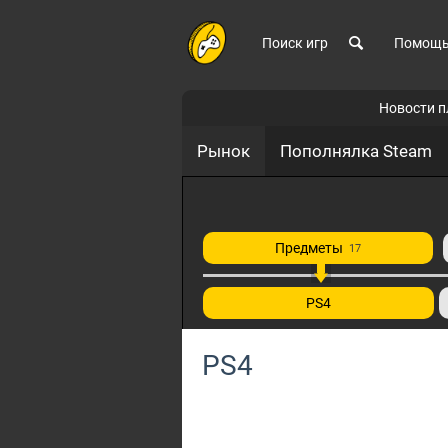
Поиск игр
Помощ
Новости 
Рынок
Пополнялка Steam
Предметы
17
PS4
PS4