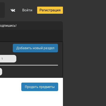
Войти
Регистрация
подпишись!
Добавить новый раздел
и
1
Продать предметы