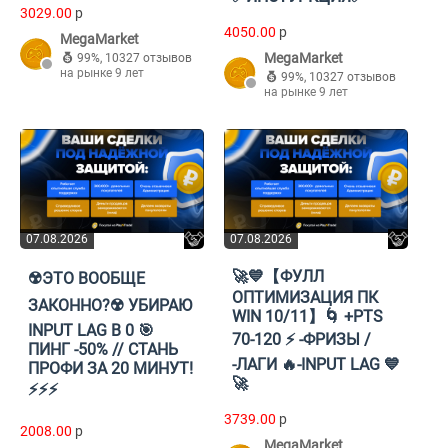
3029.00
p
4050.00
p
MegaMarket
MegaMarket
99%
,
10327 отзывов
на рынке 9 лет
99%
,
10327 отзывов
на рынке 9 лет
07.08.2026
07.08.2026
🚀💙【ФУЛЛ
☢️ЭТО ВООБЩЕ
ОПТИМИЗАЦИЯ ПК
ЗАКОННО?☢️ УБИРАЮ
WIN 10/11】🌀 +PTS
INPUT LAG В 0 🎯
70-120 ⚡ -ФРИЗЫ /
ПИНГ -50% // СТАНЬ
-ЛАГИ 🔥-INPUT LAG 💙
ПРОФИ ЗА 20 МИНУТ!
🚀
⚡⚡⚡
3739.00
p
2008.00
p
MegaMarket