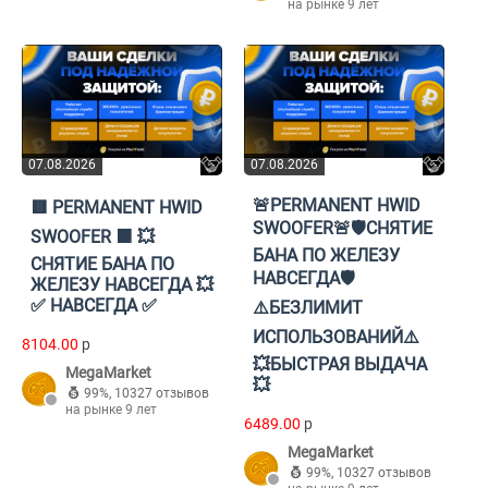
на рынке 9 лет
07.08.2026
07.08.2026
🚨PERMANENT HWID
🟥 PERMANENT HWID
SWOOFER🚨🛡️СНЯТИЕ
SWOOFER 🟧 💥
БАНА ПО ЖЕЛЕЗУ
СНЯТИЕ БАНА ПО
НАВСЕГДА🛡️
ЖЕЛЕЗУ НАВСЕГДА 💥
✅ НАВСЕГДА ✅
⚠️БЕЗЛИМИТ
ИСПОЛЬЗОВАНИЙ⚠️
8104.00
p
💥БЫСТРАЯ ВЫДАЧА
MegaMarket
💥
99%
,
10327 отзывов
на рынке 9 лет
6489.00
p
MegaMarket
99%
,
10327 отзывов