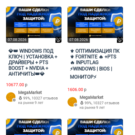
07.08.2026
07.08.2026
💎👑 WINDOWS ПОД
⚜️ ОПТИМИЗАЦИЯ ПК
КЛЮЧ | УСТАНОВКА +
⚜️ FORTNITE 🔥 +PTS
ДРАЙВЕРЫ + PTS
🔥 INPUTLAG
BOOST + NVIDIA +
⚡WINDOWS | BIOS |
АНТИЧИТЫ👑💎
МОНИТОР⚡
10677.00
p
1606.00
p
MegaMarket
MegaMarket
99%
,
10327 отзывов
на рынке 9 лет
99%
,
10327 отзывов
на рынке 9 лет