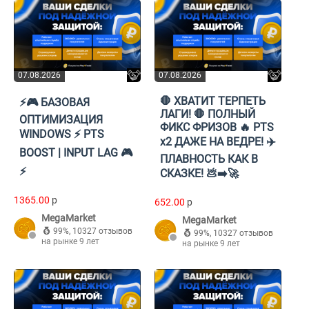
07.08.2026
07.08.2026
🛑 ХВАТИТ ТЕРПЕТЬ
⚡🎮 БАЗОВАЯ
ЛАГИ! 🛑 ПОЛНЫЙ
ОПТИМИЗАЦИЯ
ФИКС ФРИЗОВ 🔥 PTS
WINDOWS ⚡ PTS
x2 ДАЖЕ НА ВЕДРЕ! ✈️
BOOST | INPUT LAG 🎮
ПЛАВНОСТЬ КАК В
⚡
СКАЗКЕ! 💩➡️🚀
1365.00
p
652.00
p
MegaMarket
MegaMarket
99%
,
10327 отзывов
99%
,
10327 отзывов
на рынке 9 лет
на рынке 9 лет