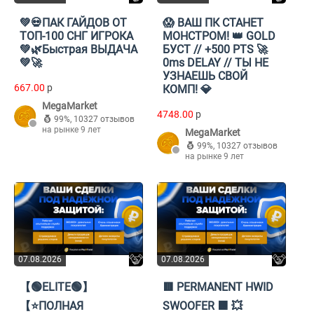
💚💀ПАК ГАЙДОВ ОТ
😱 ВАШ ПК СТАНЕТ
ТОП-100 СНГ ИГРОКА
МОНСТРОМ! 👑 GOLD
💚🌿Быстрая ВЫДАЧА
БУСТ // +500 PTS 🚀
💚🚀
0ms DELAY // ТЫ НЕ
УЗНАЕШЬ СВОЙ
667.00
p
КОМП! 💎
MegaMarket
4748.00
p
99%
,
10327 отзывов
на рынке 9 лет
MegaMarket
99%
,
10327 отзывов
на рынке 9 лет
07.08.2026
07.08.2026
【🟢ELITE🟢】
🟥 PERMANENT HWID
【⭐ПОЛНАЯ
SWOOFER 🟧 💥