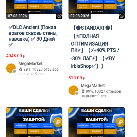
07.08.2026
07.08.2026
✅DLC Ancient (Показ
【🟢STANDART🟢】
врагов сквозь стены,
【⭐ПОЛНАЯ
наводка) ✅ 30 Дней
ОПТИМИЗАЦИЯ
✅
ПК⭐】【⚡+40% PTS /
4048.00
p
-30% ЛАГ⚡】【✅BY
MegaMarket
IrbisShop✅】】
99%
,
10327 отзывов
на рынке 9 лет
815.00
p
MegaMarket
99%
,
10327 отзывов
на рынке 9 лет