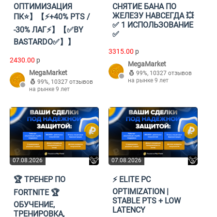
ОПТИМИЗАЦИЯ
СНЯТИЕ БАНА ПО
ЖЕЛЕЗУ НАВСЕГДА 💥
ПК⭐】【⚡+40% PTS /
✅ 1 ИСПОЛЬЗОВАНИЕ
-30% ЛАГ⚡】【✅BY
✅
BASTARDO✅】】
3315.00
p
2430.00
p
MegaMarket
MegaMarket
99%
,
10327 отзывов
на рынке 9 лет
99%
,
10327 отзывов
на рынке 9 лет
07.08.2026
07.08.2026
🏆 ТРЕНЕР ПО
⚡ ELITE PC
OPTIMIZATION |
FORTNITE 🏆
STABLE PTS + LOW
ОБУЧЕНИЕ,
LATENCY
ТРЕНИРОВКА,