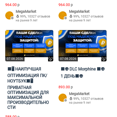
964.00
p
964.00
p
MegaMarket
MegaMarket
99%
,
10327 отзывов
99%
,
10327 отзывов
на рынке 9 лет
на рынке 9 лет
07.08.2026
07.08.2026
🟪🖥️ НАИЛУЧШАЯ
🟪👽 DLC Morphine 🟪👽
ОПТИМИЗАЦИЯ ПК/
1 ДЕНЬ🟪👽
НОУТБУК🟪🖥️
893.00
p
ПРИВАТНАЯ
ОПТИМИЗАЦИЯ ДЛЯ
MegaMarket
МАКСИМАЛЬНОЙ
99%
,
10327 отзывов
ПРОИЗВОДИТЕЛЬНО
на рынке 9 лет
СТИ
588.00
p