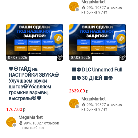
MegaMarket
99%
,
10327 отзывов
на рынке 9 лет
07.08.2026
07.08.2026
🖤💀ГАЙД на
🟪👽 DLC Unnamed Full
НАСТРОЙКИ ЗВУКА💀
🟪👽 30 ДНЕЙ 🟪👽
Улучшаем звуки
шагов💀Убавляем
2639.00
p
громкие взрывы,
выстрелы💀🖤
MegaMarket
99%
,
10327 отзывов
1767.00
p
на рынке 9 лет
MegaMarket
99%
,
10327 отзывов
на рынке 9 лет