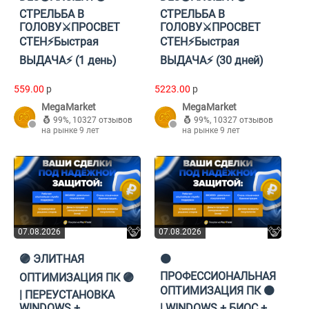
СТРЕЛЬБА В
СТРЕЛЬБА В
ГОЛОВУ⚔️ПРОСВЕТ
ГОЛОВУ⚔️ПРОСВЕТ
СТЕН⚡️Быстрая
СТЕН⚡️Быстрая
ВЫДАЧА⚡️ (1 день)
ВЫДАЧА⚡️ (30 дней)
559.00
p
5223.00
p
MegaMarket
MegaMarket
99%
,
10327 отзывов
99%
,
10327 отзывов
на рынке 9 лет
на рынке 9 лет
07.08.2026
07.08.2026
🟣 ЭЛИТНАЯ
🟠
ПРОФЕССИОНАЛЬНАЯ
ОПТИМИЗАЦИЯ ПК 🟣
ОПТИМИЗАЦИЯ ПК 🟠
| ПЕРЕУСТАНОВКА
WINDOWS +
| WINDOWS + БИОС +