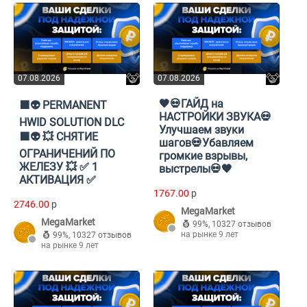
07.08.2026
07.08.2026
🖤💀ГАЙД на
🟪👽 PERMANENT
НАСТРОЙКИ ЗВУКА💀
HWID SOLUTION DLC
Улучшаем звуки
🟪👽 💥 СНЯТИЕ
шагов💀Убавляем
ОГРАНИЧЕНИЙ ПО
громкие взрывы,
ЖЕЛЕЗУ 💥 ✅ 1
выстрелы💀🖤
АКТИВАЦИЯ ✅
1767.00
p
2746.00
p
MegaMarket
MegaMarket
99%
,
10327 отзывов
на рынке 9 лет
99%
,
10327 отзывов
на рынке 9 лет