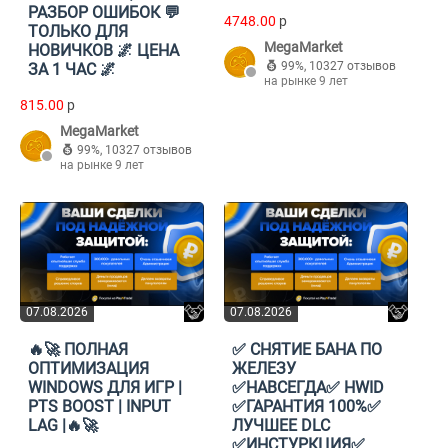
РАЗБОР ОШИБОК 💬
4748.00
p
ТОЛЬКО ДЛЯ
MegaMarket
НОВИЧКОВ 🌌 ЦЕНА
99%
,
10327 отзывов
ЗА 1 ЧАС 🌌
на рынке 9 лет
815.00
p
MegaMarket
99%
,
10327 отзывов
на рынке 9 лет
07.08.2026
07.08.2026
🔥🚀 ПОЛНАЯ
✅ СНЯТИЕ БАНА ПО
ОПТИМИЗАЦИЯ
ЖЕЛЕЗУ
WINDOWS ДЛЯ ИГР |
✅НАВСЕГДА✅ HWID
PTS BOOST | INPUT
✅ГАРАНТИЯ 100%✅
LAG |🔥🚀
ЛУЧШЕЕ DLC
✅ИНСТУРКЦИЯ✅