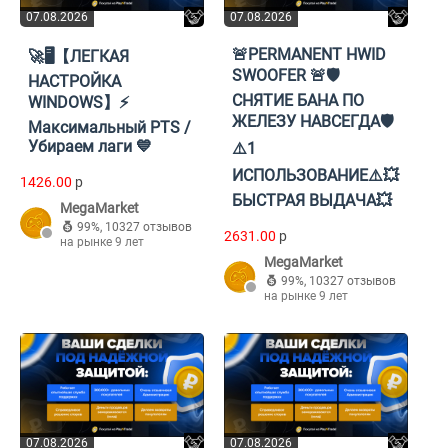
07.08.2026
07.08.2026
🚨PERMANENT HWID
🚀🖥【ЛЕГКАЯ
SWOOFER 🚨🛡️
НАСТРОЙКА
СНЯТИЕ БАНА ПО
WINDOWS】⚡
ЖЕЛЕЗУ НАВСЕГДА🛡️
Максимальный PTS /
Убираем лаги 💙
⚠️1
ИСПОЛЬЗОВАНИЕ⚠️💥
1426.00
p
БЫСТРАЯ ВЫДАЧА💥
MegaMarket
99%
,
10327 отзывов
2631.00
p
на рынке 9 лет
MegaMarket
99%
,
10327 отзывов
на рынке 9 лет
07.08.2026
07.08.2026