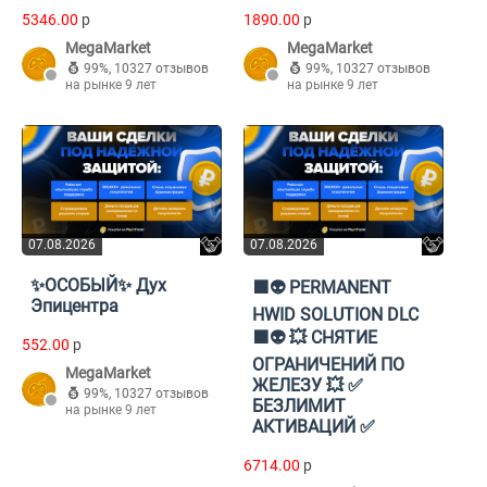
5346.00
p
1890.00
p
MegaMarket
MegaMarket
99%
,
10327 отзывов
99%
,
10327 отзывов
на рынке 9 лет
на рынке 9 лет
07.08.2026
07.08.2026
✨ОСОБЫЙ✨ Дух
🟪👽 PERMANENT
Эпицентра
HWID SOLUTION DLC
🟪👽 💥 СНЯТИЕ
552.00
p
ОГРАНИЧЕНИЙ ПО
MegaMarket
ЖЕЛЕЗУ 💥 ✅
99%
,
10327 отзывов
БЕЗЛИМИТ
на рынке 9 лет
АКТИВАЦИЙ ✅
6714.00
p