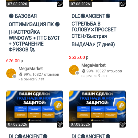
07.08.2026
07.08.2026
🟢 БАЗОВАЯ
DLC🟢ANCIENT🟢
СТРЕЛЬБА В
ОПТИМИЗАЦИЯ ПК 🟢
ГОЛОВУ⚔️ПРОСВЕТ
| НАСТРОЙКА
СТЕН⚡️Быстрая
WINDOWS + ПТС БУСТ
+ УСТРАНЕНИЕ
ВЫДАЧА⚡️ (7 дней)
ФРИЗОВ 🚀
2535.00
p
676.00
p
MegaMarket
MegaMarket
99%
,
10327 отзывов
99%
,
10327 отзывов
на рынке 9 лет
на рынке 9 лет
07.08.2026
07.08.2026
DLC🟢ANCIENT🟢
DLC🟢ANCIENT🟢