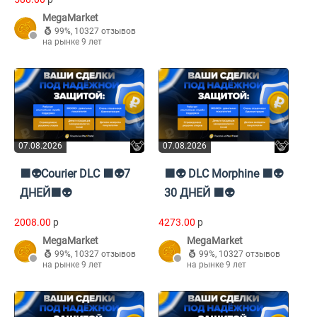
MegaMarket
99%
,
10327 отзывов
на рынке 9 лет
07.08.2026
07.08.2026
🟪👽Courier DLC 🟪👽7
🟪👽 DLC Morphine 🟪👽
ДНЕЙ🟪👽
30 ДНЕЙ 🟪👽
2008.00
p
4273.00
p
MegaMarket
MegaMarket
99%
,
10327 отзывов
99%
,
10327 отзывов
на рынке 9 лет
на рынке 9 лет