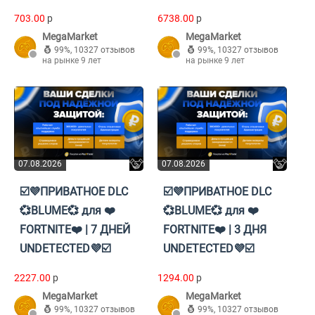
703.00
p
6738.00
p
MegaMarket
MegaMarket
99%
,
10327 отзывов
99%
,
10327 отзывов
на рынке 9 лет
на рынке 9 лет
07.08.2026
07.08.2026
☑️💜ПРИВАТНОЕ DLC
☑️💜ПРИВАТНОЕ DLC
💞BLUME💞 для ❤️
💞BLUME💞 для ❤️
FORTNITE❤️ | 7 ДНЕЙ
FORTNITE❤️ | 3 ДНЯ
UNDETECTED💜☑️
UNDETECTED💜☑️
2227.00
p
1294.00
p
MegaMarket
MegaMarket
99%
,
10327 отзывов
99%
,
10327 отзывов