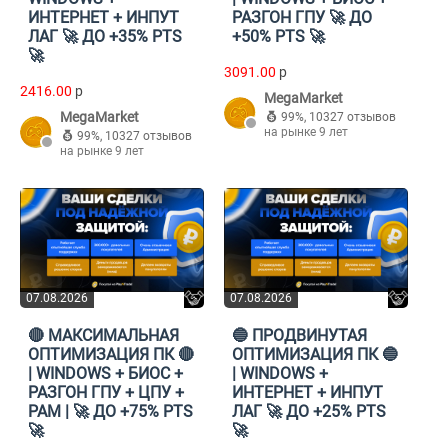
ИНТЕРНЕТ + ИНПУТ
РАЗГОН ГПУ 🚀 ДО
ЛАГ 🚀 ДО +35% PTS
+50% PTS 🚀
🚀
3091.00
p
2416.00
p
MegaMarket
MegaMarket
99%
,
10327 отзывов
на рынке 9 лет
99%
,
10327 отзывов
на рынке 9 лет
07.08.2026
07.08.2026
🔴 МАКСИМАЛЬНАЯ
🔵 ПРОДВИНУТАЯ
ОПТИМИЗАЦИЯ ПК 🔴
ОПТИМИЗАЦИЯ ПК 🔵
| WINDOWS + БИОС +
| WINDOWS +
РАЗГОН ГПУ + ЦПУ +
ИНТЕРНЕТ + ИНПУТ
РАМ | 🚀 ДО +75% PTS
ЛАГ 🚀 ДО +25% PTS
🚀
🚀