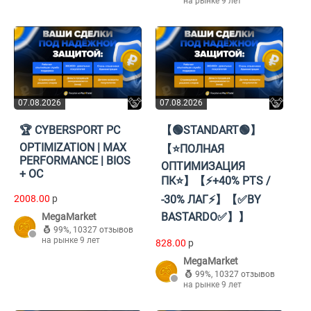
на рынке 9 лет
07.08.2026
07.08.2026
🏆 CYBERSPORT PC
【🟢STANDART🟢】
OPTIMIZATION | MAX
【⭐ПОЛНАЯ
PERFORMANCE | BIOS
ОПТИМИЗАЦИЯ
+ OC
ПК⭐】【⚡+40% PTS /
2008.00
p
-30% ЛАГ⚡】【✅BY
BASTARDO✅】】
MegaMarket
99%
,
10327 отзывов
на рынке 9 лет
828.00
p
MegaMarket
99%
,
10327 отзывов
на рынке 9 лет