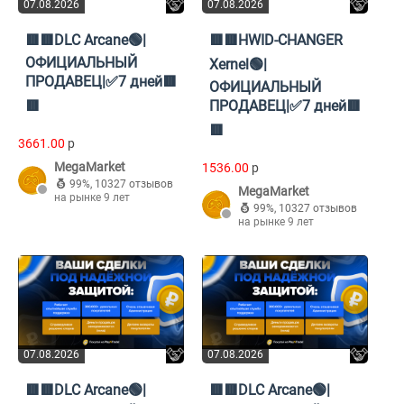
07.08.2026
07.08.2026
🟥🟥DLC Arcane🟢|
🟥🟥HWID-CHANGER
ОФИЦИАЛЬНЫЙ
Xernel🟢|
ПРОДАВЕЦ|✅7 дней🟥
ОФИЦИАЛЬНЫЙ
🟥
ПРОДАВЕЦ|✅7 дней🟥
🟥
3661.00
p
MegaMarket
1536.00
p
99%
,
10327 отзывов
MegaMarket
на рынке 9 лет
99%
,
10327 отзывов
на рынке 9 лет
07.08.2026
07.08.2026
🟥🟥DLC Arcane🟢|
🟥🟥DLC Arcane🟢|