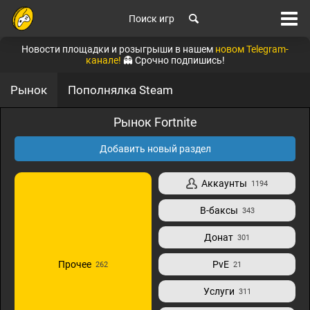
Поиск игр
Новости площадки и розыгрыши в нашем
новом Telegram-
канале!
👻 Срочно подпишись!
Рынок
Пополнялка Steam
Рынок Fortnite
Добавить новый раздел
Аккаунты
1194
В-баксы
343
Донат
301
Прочее
PvE
262
21
Услуги
311