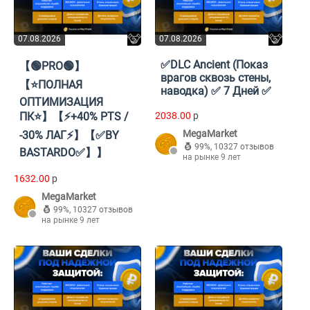
07.08.2026
07.08.2026
✅DLC Ancient (Показ
【🟢PRO🟢】
врагов сквозь стены,
【⭐ПОЛНАЯ
наводка) ✅ 7 Дней ✅
ОПТИМИЗАЦИЯ
ПК⭐】【⚡+40% PTS /
2038.00
p
MegaMarket
-30% ЛАГ⚡】【✅BY
99%
,
10327 отзывов
BASTARDO✅】】
на рынке 9 лет
1632.00
p
MegaMarket
99%
,
10327 отзывов
на рынке 9 лет