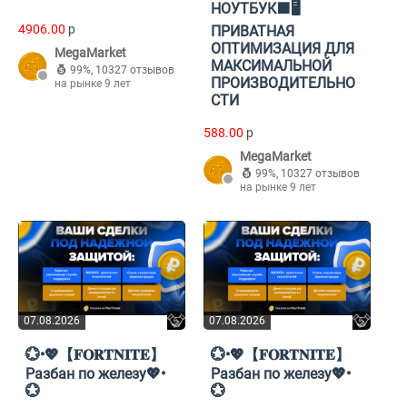
НОУТБУК🟪🖥️
4906.00
p
ПРИВАТНАЯ
ОПТИМИЗАЦИЯ ДЛЯ
MegaMarket
МАКСИМАЛЬНОЙ
99%
,
10327 отзывов
ПРОИЗВОДИТЕЛЬНО
на рынке 9 лет
СТИ
588.00
p
MegaMarket
99%
,
10327 отзывов
на рынке 9 лет
07.08.2026
07.08.2026
💮•💖【𝐅𝐎𝐑𝐓𝐍𝐈𝐓𝐄】
💮•💖【𝐅𝐎𝐑𝐓𝐍𝐈𝐓𝐄】
Разбан по железу💖•
Разбан по железу💖•
💮
💮