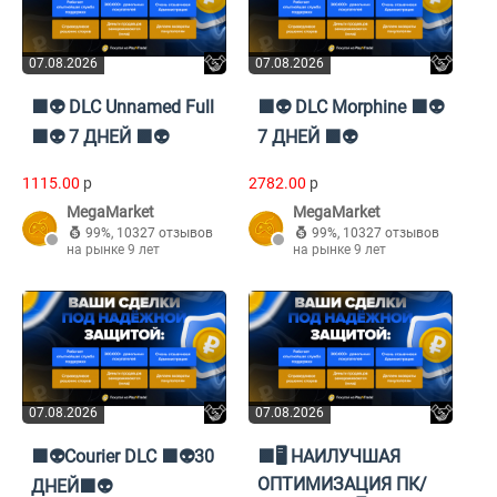
07.08.2026
07.08.2026
🟪👽 DLC Unnamed Full
🟪👽 DLC Morphine 🟪👽
🟪👽 7 ДНЕЙ 🟪👽
7 ДНЕЙ 🟪👽
1115.00
p
2782.00
p
MegaMarket
MegaMarket
99%
,
10327 отзывов
99%
,
10327 отзывов
на рынке 9 лет
на рынке 9 лет
07.08.2026
07.08.2026
🟪👽Courier DLC 🟪👽30
🟪🖥️ НАИЛУЧШАЯ
ОПТИМИЗАЦИЯ ПК/
ДНЕЙ🟪👽