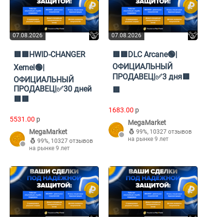
07.08.2026
07.08.2026
🟥🟥HWID-CHANGER
🟥🟥DLC Arcane🟢|
ОФИЦИАЛЬНЫЙ
Xernel🟢|
ПРОДАВЕЦ|✅3 дня🟥
ОФИЦИАЛЬНЫЙ
ПРОДАВЕЦ|✅30 дней
🟥
🟥🟥
1683.00
p
5531.00
p
MegaMarket
MegaMarket
99%
,
10327 отзывов
на рынке 9 лет
99%
,
10327 отзывов
на рынке 9 лет