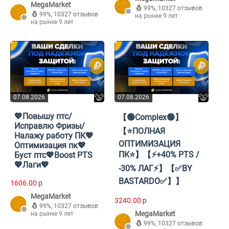
MegaMarket
99%
,
10327 отзывов
99%
,
10327 отзывов
на рынке 9 лет
на рынке 9 лет
07.08.2026
07.08.2026
💖Повышу птс/
【🟢Complex🟢】
Исправлю Фризы/
【⭐ПОЛНАЯ
Налажу работу ПК💖
ОПТИМИЗАЦИЯ
Оптимизация пк💖
ПК⭐】【⚡+40% PTS /
Буст птс💖Boost PTS
💖Лаги💖
-30% ЛАГ⚡】【✅BY
BASTARDO✅】】
1606.00
p
MegaMarket
3240.00
p
99%
,
10327 отзывов
MegaMarket
на рынке 9 лет
99%
,
10327 отзывов