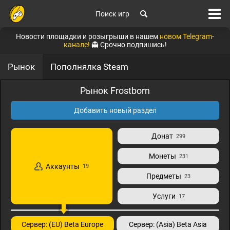
Поиск игр
Новости площадки и розыгрыши в нашем
новом Telegram-
канале!
👻 Срочно подпишись!
Рынок
Пополнялка Steam
Рынок Frostborn
Добавить новый раздел
Донат
299
Монеты
231
Аккаунты
19
Предметы
23
Услуги
17
Сервер: (EU) Beta Europe
Сервер: (Asia) Beta Asia