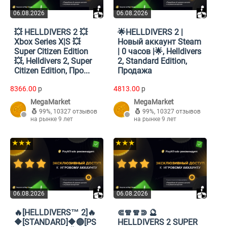
06.08.2026
06.08.2026
💥 HELLDIVERS 2 💥
🌟HELLDIVERS 2 |
Xbox Series X|S 💥
Новый аккаунт Steam
Super Citizen Edition
| 0 часов |🌟, Helldivers
💥, Helldivers 2, Super
2, Standard Edition,
Citizen Edition, Про...
Продажа
8366.00
p
4813.00
p
MegaMarket
MegaMarket
99%
,
10327 отзывов
99%
,
10327 отзывов
на рынке 9 лет
на рынке 9 лет
★★★
★★★
06.08.2026
06.08.2026
🔥[HELLDIVERS™ 2]🔥
⋐🧣🧣⋑ 🔮
🔶[STANDARD]🔶🔵[PS
HELLDIVERS 2 SUPER