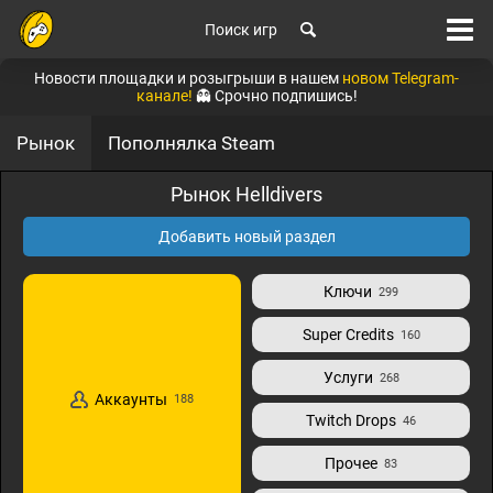
Поиск игр
Новости площадки и розыгрыши в нашем
новом Telegram-
канале!
👻 Срочно подпишись!
Рынок
Пополнялка Steam
Рынок Helldivers
Добавить новый раздел
Ключи
299
Super Credits
160
Услуги
268
Аккаунты
188
Twitch Drops
46
Прочее
83