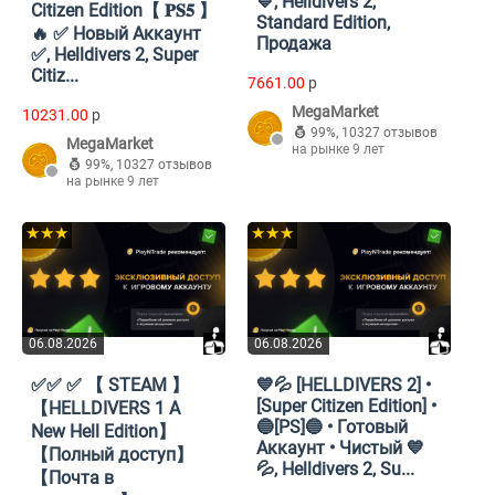
💙, Helldivers 2,
Citizen Edition【 𝐏𝐒𝟓 】
Standard Edition,
🔥 ✅ Новый Аккаунт
Продажа
✅, Helldivers 2, Super
Citiz...
7661.00
p
MegaMarket
10231.00
p
99%
,
10327 отзывов
MegaMarket
на рынке 9 лет
99%
,
10327 отзывов
на рынке 9 лет
★★★
★★★
06.08.2026
06.08.2026
✅✅ ✅ 【 STEAM 】
💙💦 [HELLDIVERS 2] •
[Super Citizen Edition] •
【HELLDIVERS 1 A
🔵[PS]🔵 • Готовый
New Hell Edition】
Аккаунт • Чистый 💙
【Полный доступ】
💦, Helldivers 2, Su...
【Почта в