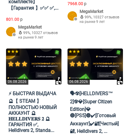
комплекте】
7968.00
p
【Гарантия 】✅✅ ✅,...
MegaMarket
99%
,
10327 отзывов
801.00
p
на рынке 9 лет
MegaMarket
99%
,
10327 отзывов
на рынке 9 лет
★★★
★★★
06.08.2026
06.08.2026
⚡ БЫСТРАЯ ВЫДАЧА
🗣️☢️[HELLDIVERS™
🔮【 STEAM 】
2]☢️💎[Super Citizen
ПОЛНОСТЬЮ НОВЫЙ
Edition]💎
АККАУНТ 🔮
🔵[PS5]🔵✔️[Готовый
𝐇𝐄𝐋𝐋𝐃𝐈𝐕𝐄𝐑𝐒 𝟐 🔮
Аккаунт]✔️🔐[Чистый]
ГАРАНТИЯ ✅,
Helldivers 2, Standa...
🔐, Helldivers 2, ...