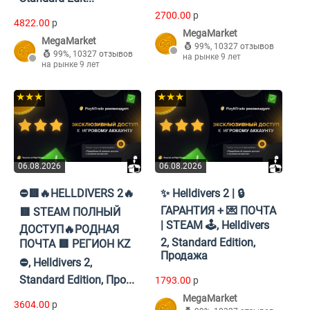
2700.00
p
4822.00
p
MegaMarket
MegaMarket
99%
,
10327 отзывов
99%
,
10327 отзывов
на рынке 9 лет
на рынке 9 лет
★★★
★★★
06.08.2026
06.08.2026
⛔🟥🔥HELLDIVERS 2🔥
✨ Helldivers 2 | 🔒
ГАРАНТИЯ + 💌 ПОЧТА
🟥 STEAM ПОЛНЫЙ
| STEAM 🕹️, Helldivers
ДОСТУП🔥РОДНАЯ
2, Standard Edition,
ПОЧТА 🟥 РЕГИОН KZ
Продажа
⛔, Helldivers 2,
Standard Edition, Про...
1793.00
p
MegaMarket
3604.00
p