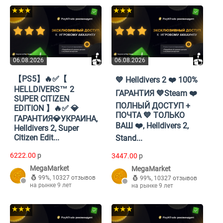
★★★
★★★
06.08.2026
06.08.2026
【PS5】🔥✅【
💙 Helldivers 2 ❤️ 100%
HELLDIVERS™ 2
ГАРАНТИЯ 💙Steam ❤️
SUPER CITIZEN
ПОЛНЫЙ ДОСТУП +
EDITION 】🔥✅ 💎
ПОЧТА 💙 ТОЛЬКО
ГАРАНТИЯ💎УКРАИНА,
ВАШ ❤️, Helldivers 2,
Helldivers 2, Super
Citizen Edit...
Stand...
6222.00
p
3447.00
p
MegaMarket
MegaMarket
99%
,
10327 отзывов
99%
,
10327 отзывов
на рынке 9 лет
на рынке 9 лет
★★★
★★★