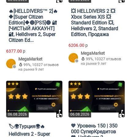
🔥[HELLDIVERS™ 2]🔥
💥 HELLDIVERS 2 💥
🔶[Super Citizen
Xbox Series X|S 💥
Edition]🔶🔵[PS5]🔵 🔐
Standard Edition 💥,
[ЧИСТЫЙ АККАУНТ]
Helldivers 2, Standard
🔐, Helldivers 2, Super
Edition, Продажа
Citizen Ed...
6206.00
p
6377.00
p
MegaMarket
MegaMarket
99%
,
10327 отзывов
на рынке 9 лет
99%
,
10327 отзывов
на рынке 9 лет
★★★
★★★
06.08.2026
06.08.2026
💙 Уровень 150 | 350
🏷🌍Турция🌍🔥
000 СуперКредитов
Helldivers 2 - Super