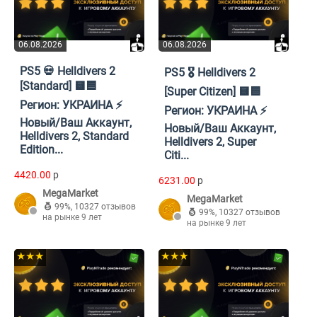
06.08.2026
06.08.2026
PS5 💀 Helldivers 2
PS5 🎖️ Helldivers 2
[Standard] 🟨🟦
[Super Citizen] 🟨🟦
Регион: УКРАИНА ⚡
Регион: УКРАИНА ⚡
Новый/Ваш Аккаунт,
Новый/Ваш Аккаунт,
Helldivers 2, Standard
Helldivers 2, Super
Edition...
Citi...
4420.00
p
6231.00
p
MegaMarket
MegaMarket
99%
,
10327 отзывов
99%
,
10327 отзывов
на рынке 9 лет
на рынке 9 лет
★★★
★★★