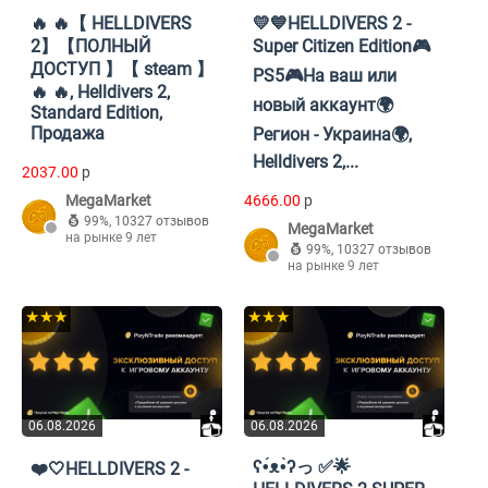
🔥 🔥【 HELLDIVERS
💛💙HELLDIVERS 2 -
2】【ПОЛНЫЙ
Super Citizen Edition🎮
ДОСТУП 】【 steam 】
PS5🎮На ваш или
🔥 🔥, Helldivers 2,
новый аккаунт🌍
Standard Edition,
Продажа
Регион - Украина🌍,
Helldivers 2,...
2037.00
p
MegaMarket
4666.00
p
99%
,
10327 отзывов
MegaMarket
на рынке 9 лет
99%
,
10327 отзывов
на рынке 9 лет
★★★
★★★
06.08.2026
06.08.2026
ʕ•́ᴥ•̀ʔっ ✅🌟
❤️🤍HELLDIVERS 2 -