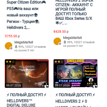
HELLDIVERS 2 SUPER
Super Citizen Edition🎮
CITIZEN - АККАУНТ С
PS5🎮На ваш или
ИГРОЙ ПОЛНЫЙ
ДОСТУП ТОЛЬКО
новый аккаунт🌍
ВАШ Xbox Series S/X
Регион - Турция🌍,
🌟✅, ...
Helldivers 2,...
8428.00
p
5755.00
p
MegaMarket
MegaMarket
99%
,
10327 отзывов
на рынке 9 лет
99%
,
10327 отзывов
на рынке 9 лет
★★☆
★★☆
09.07.2026
09.07.2026
⚡️ ПОЛНЫЙ ДОСТУП ⚡️
⚡️ ПОЛНЫЙ ДОСТУП ⚡️
HELLDIVERS™
HELLDIVERS 2 ⚡️ 0
DIGITAL DELUXE