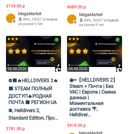
3134.00
p
6689.00
p
MegaMarket
MegaMarket
99%
,
10327 отзывов
99%
,
10327 отзывов
на рынке 9 лет
на рынке 9 лет
★★★
★★★
06.08.2026
06.08.2026
◉━【HELLDIVERS 2】
⛔🟥🔥HELLDIVERS 2🔥
Steam + Почта | Без
🟥 STEAM ПОЛНЫЙ
VAC | Европа | Смена
ДОСТУП🔥РОДНАЯ
данных |
ПОЧТА 🟥 РЕГИОН UA
Моментальная
доставка 🌴,
⛔, Helldivers 2,
Helldiver...
Standard Edition, Про...
3918.00
p
3781.00
p
MegaMarket