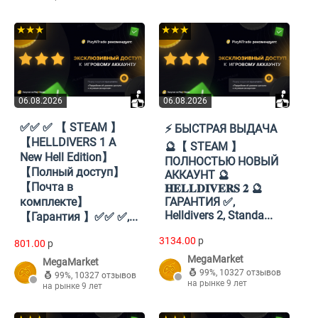
★★★
★★★
06.08.2026
06.08.2026
✅✅ ✅ 【 STEAM 】
⚡ БЫСТРАЯ ВЫДАЧА
【HELLDIVERS 1 A
🔮【 STEAM 】
New Hell Edition】
ПОЛНОСТЬЮ НОВЫЙ
【Полный доступ】
АККАУНТ 🔮
【Почта в
𝐇𝐄𝐋𝐋𝐃𝐈𝐕𝐄𝐑𝐒 𝟐 🔮
комплекте】
ГАРАНТИЯ ✅,
Helldivers 2, Standa...
【Гарантия 】✅✅ ✅,...
3134.00
p
801.00
p
MegaMarket
MegaMarket
99%
,
10327 отзывов
99%
,
10327 отзывов
на рынке 9 лет
на рынке 9 лет