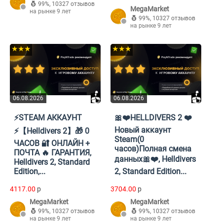
99%
,
10327 отзывов
MegaMarket
на рынке 9 лет
99%
,
10327 отзывов
на рынке 9 лет
★★★
★★★
06.08.2026
06.08.2026
⚡STEAM АККАУНТ
🎀❤️HELLDIVERS 2 ❤️
Новый аккаунт
⚡【Helldivers 2】🎁 0
Steam(0
ЧАСОВ 🔐 ОНЛАЙН +
часов)Полная смена
ПОЧТА 🔥 ГАРАНТИЯ,
данных🎀❤️, Helldivers
Helldivers 2, Standard
Edition,...
2, Standard Edition...
4117.00
p
3704.00
p
MegaMarket
MegaMarket
99%
,
10327 отзывов
99%
,
10327 отзывов
на рынке 9 лет
на рынке 9 лет