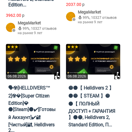
Edition...
2037.00
p
MegaMarket
3962.00
p
99%
,
10327 отзывов
на рынке 9 лет
MegaMarket
99%
,
10327 отзывов
на рынке 9 лет
★★★
★★★
06.08.2026
06.08.2026
🗣️☢️[HELLDIVERS™
🟡⚫️【 Helldivers 2 】
2]☢️💎[Super Citizen
⚫️🟡【 STEAM 】🟡
Edition]💎
⚫️【 ПОЛНЫЙ
⚫[Steam]⚫✔️[Готовы
ДОСТУП + ГАРАНТИЯ
й Аккаунт]✔️🔐
】⚫️🟡, Helldivers 2,
[Чистый]🔐, Helldivers
Standard Edition, П...
2...