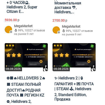
+ 0 ЧАСОВ🔮,
Моментальная
Helldivers 2, Super
доставка 🌴,
Citizen E...
Helldivers,...
5936.00
p
2700.00
p
MegaMarket
MegaMarket
99%
,
10327 отзывов
99%
,
10327 отзывов
на рынке 9 лет
на рынке 9 лет
★★★
★★★
06.08.2026
06.08.2026
⛔🟥🔥HELLDIVERS 2🔥
✨ Helldivers 2 | 🔒
ГАРАНТИЯ + 💌 ПОЧТА
🟥 STEAM ПОЛНЫЙ
| STEAM 🕹️, Helldivers
ДОСТУП🔥РОДНАЯ
2, Standard Edition,
ПОЧТА 🟥 РЕГИОН KZ
Продажа
⛔, Helldivers 2,