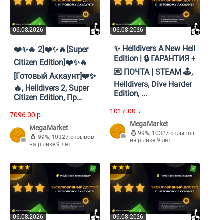
06.08.2026
06.08.2026
✨ Helldivers A New Hell
❤️✨🔥 2]❤️✨🔥[Super
Edition | 🔒 ГАРАНТИЯ +
Citizen Edition]❤️✨🔥
💌 ПОЧТА | STEAM 🕹️,
[Готовый Аккаунт]❤️✨
Helldivers, Dive Harder
🔥, Helldivers 2, Super
Edition, ...
Citizen Edition, Пр...
1017.00
p
7096.00
p
MegaMarket
MegaMarket
99%
,
10327 отзывов
99%
,
10327 отзывов
на рынке 9 лет
на рынке 9 лет
★★★
★★★
06.08.2026
06.08.2026