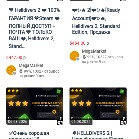
💙 Helldivers 2 ❤️ 100%
❤️✨🔥 2]❤️✨🔥[Ready
ГАРАНТИЯ 💙Steam ❤️
Account]❤️✨🔥,
ПОЛНЫЙ ДОСТУП +
Helldivers 2, Standard
ПОЧТА 💙 ТОЛЬКО
Edition, Продажа
ВАШ ❤️, Helldivers 2,
5454.00
p
Stand...
MegaMarket
3447.00
p
99%
,
10327 отзывов
на рынке 9 лет
MegaMarket
99%
,
10327 отзывов
на рынке 9 лет
★★★
★★★
06.08.2026
06.08.2026
✅Очень хорошая
🌟HELLDIVERS 2 |