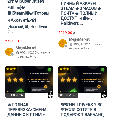
2]☢️💎[Super Citizen
ЛИЧНЫЙ АККАУНТ
Edition]💎
STEAM ◆ 0 ЧАСОВ ◆
⚫[Steam]⚫✔️[Готовы
ПОЧТА ◆ ПОЛНЫЙ
ДОСТУП ◄🔴►,
й Аккаунт]✔️🔐
Helldivers ...
[Чистый]🔐, Helldivers
2...
5219.00
p
MegaMarket
5541.00
p
99%
,
10327 отзывов
MegaMarket
на рынке 9 лет
99%
,
10327 отзывов
на рынке 9 лет
★★★
★★★
06.08.2026
06.08.2026
🔥ПОЛНАЯ
💜💙HELLDIVERS 2 💜
ПЕРЕВЯЗКА/СМЕНА
💙ЕСЛИ ХОТИТЕ В
ДАННЫХ К СТИМ +
ПОДАРОК 1 ВАРБАНД