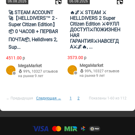
06.08.2026
06.08.2026
🚀 STEAM ACCOUNT
🔥🌌⚔️ STEAM ⚔️
🚀【HELLDIVERS™ 2 -
HELLDIVERS 2 Super
Citizen Edition ⚔️ФУЛЛ
Super Citizen Edition】
ДОСТУП⚔️ПОЖИЗНЕН
📦 0 ЧАСОВ + ПЕРВАЯ
НАЯ
ПОЧТА📦, Helldivers 2,
ГАРАНТИЯ⚔️НАВСЕГД
А⚔️🌌🔥, ...
Sup...
3573.00
p
4511.00
p
MegaMarket
MegaMarket
99%
,
10327 отзывов
99%
,
10327 отзывов
на рынке 9 лет
на рынке 9 лет
← Предыдущая
Следующая →
1
2
Показаны 1-60 из 112