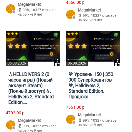
4666.00
p
MegaMarket
MegaMarket
99%
,
10327 отзывов
на рынке 9 лет
99%
,
10327 отзывов
на рынке 9 лет
★★★
★★★
06.08.2026
06.08.2026
💧HELLDIVERS 2 (0
💙 Уровень 150 | 350
часов игры) (Новый
000 СуперКредитов
аккаунт Steam)
💙, Helldivers 2,
(Полный доступ)💧,
Standard Edition,
Helldivers 2, Standard
Продажа
Edition,...
7661.00
p
4702.00
p
MegaMarket
MegaMarket
99%
,
10327 отзывов
на рынке 9 лет
99%
,
10327 отзывов
на рынке 9 лет