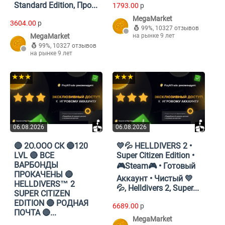
Standard Edition, Про...
1793.00
p
MegaMarket
3604.00
p
99%
,
10327 отзывов
MegaMarket
на рынке 9 лет
99%
,
10327 отзывов
на рынке 9 лет
★★★
★★★
06.08.2026
06.08.2026
🔴 2О.ООО СК 🔴120
💛💦 HELLDIVERS 2 •
LVL 🔴 ВСЕ
Super Citizen Edition •
ВАРБОНДЫ
🎮Steam🎮 • Готовый
ПРОКАЧЕНЫ 🔴
Аккаунт • Чистый 💛
HELLDIVERS™ 2
💦, Helldivers 2, Super...
SUPER CITIZEN
EDITION 🔴 РОДНАЯ
6689.00
p
ПОЧТА 🔴...
MegaMarket