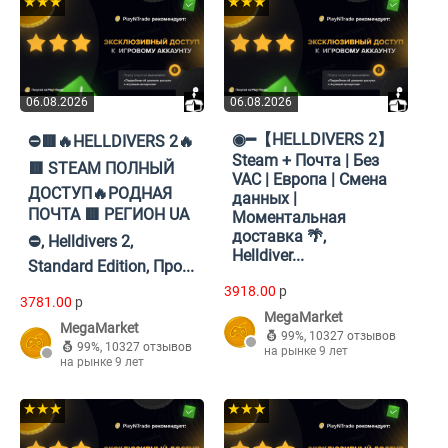
★★★
★★★
06.08.2026
06.08.2026
◉━【HELLDIVERS 2】
⛔🟥🔥HELLDIVERS 2🔥
Steam + Почта | Без
🟥 STEAM ПОЛНЫЙ
VAC | Европа | Смена
ДОСТУП🔥РОДНАЯ
данных |
ПОЧТА 🟥 РЕГИОН UA
Моментальная
доставка 🌴,
⛔, Helldivers 2,
Helldiver...
Standard Edition, Про...
3918.00
p
3781.00
p
MegaMarket
MegaMarket
99%
,
10327 отзывов
99%
,
10327 отзывов
на рынке 9 лет
на рынке 9 лет
★★★
★★★