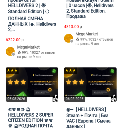
прокачка | 🌌
Новый аккаунт Steam
HELLDIVERS 2 | 🌟
| 0 часов |🌟, Helldivers
2, Standard Edition,
Standard Edition | 🌕
Продажа
ПОЛНАЯ СМЕНА
ДАННЫХ |🔥, Helldivers
4813.00
p
2,...
MegaMarket
6222.00
p
99%
,
10327 отзывов
на рынке 9 лет
MegaMarket
99%
,
10327 отзывов
на рынке 9 лет
★★★
★★★
06.08.2026
06.08.2026
⋐🧣🧣⋑ 🔮
◉━【HELLDIVERS】
HELLDIVERS 2 SUPER
Steam + Почта | Без
CITIZEN EDITION 🧣🧣
VAC | Европа | Смена
🧣 🔮РОДНАЯ ПОЧТА
данных |