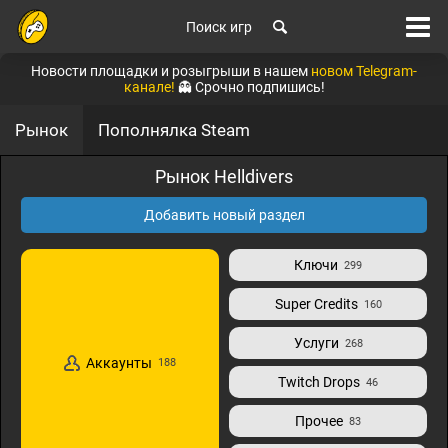
Поиск игр
Новости площадки и розыгрыши в нашем
новом Telegram-
канале!
👻 Срочно подпишись!
Рынок
Пополнялка Steam
Рынок Helldivers
Добавить новый раздел
Ключи
299
Super Credits
160
Услуги
268
Аккаунты
188
Twitch Drops
46
Прочее
83