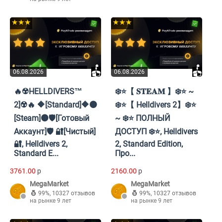
★★★
★★★
06.08.2026
06.08.2026
🔥☢️HELLDIVERS™
❄️⭐【 𝐒𝐓𝐄𝐀𝐌 】❄️⭐ ~
2]☢️🔥 🔶[Standard]🔶🟤
❄️⭐【 Helldivers 2】❄️⭐
[Steam]🟤🛡️[Готовый
~ ❄️⭐ ПОЛНЫЙ
Аккаунт]🛡️ 🔐[Чистый]
ДОСТУП ❄️⭐, Helldivers
🔐, Helldivers 2,
2, Standard Edition,
Standard E...
Про...
3761.00
p
2160.00
p
MegaMarket
MegaMarket
99%
,
10327 отзывов
99%
,
10327 отзывов
на рынке 9 лет
на рынке 9 лет