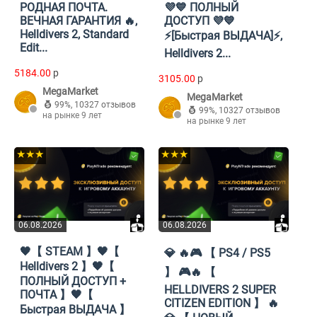
РОДНАЯ ПОЧТА.
💜💙 ПОЛНЫЙ
ВЕЧНАЯ ГАРАНТИЯ 🔥,
ДОСТУП 💜💙
Helldivers 2, Standard
⚡[Быстрая ВЫДАЧА]⚡,
Edit...
Helldivers 2...
5184.00
p
3105.00
p
MegaMarket
MegaMarket
99%
,
10327 отзывов
99%
,
10327 отзывов
на рынке 9 лет
на рынке 9 лет
★★★
★★★
06.08.2026
06.08.2026
🖤【 STEAM 】🖤【
💎 🔥🎮 【 PS4 / PS5
Helldivers 2 】🖤【
】 🎮🔥 【
ПОЛНЫЙ ДОСТУП +
HELLDIVERS 2 SUPER
ПОЧТА 】🖤【
CITIZEN EDITION 】 🔥
Быстрая ВЫДАЧА 】