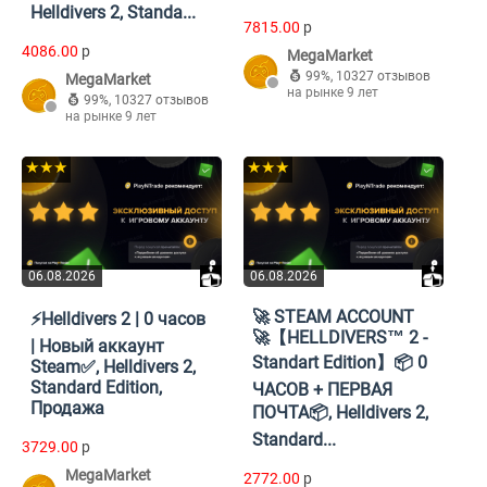
Helldivers 2, Standa...
7815.00
p
4086.00
p
MegaMarket
99%
,
10327 отзывов
MegaMarket
на рынке 9 лет
99%
,
10327 отзывов
на рынке 9 лет
★★★
★★★
06.08.2026
06.08.2026
🚀 STEAM ACCOUNT
⚡Helldivers 2 | 0 часов
🚀【HELLDIVERS™ 2 -
| Новый аккаунт
Standart Edition】📦 0
Steam✅, Helldivers 2,
Standard Edition,
ЧАСОВ + ПЕРВАЯ
Продажа
ПОЧТА📦, Helldivers 2,
Standard...
3729.00
p
MegaMarket
2772.00
p