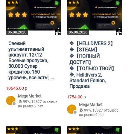
★★★
★★★
06.08.2026
06.08.2026
Свежий
🔷【HELLDIVERS 2】
ультимативный
🔷【STEAM】
аккаунт. 12\12
🔷【ПОЛНЫЙ
Боевые пропуска,
ДОСТУП】
30.000 Супер
🔷【ТОЛЬКО ТВОЙ】
кредитов, 150
🔷, Helldivers 2,
уровень, все есть!, ...
Standard Edition,
Продажа
10645.00
p
MegaMarket
1754.00
p
99%
,
10327 отзывов
MegaMarket
на рынке 9 лет
99%
,
10327 отзывов
на рынке 9 лет
★★★
★★★