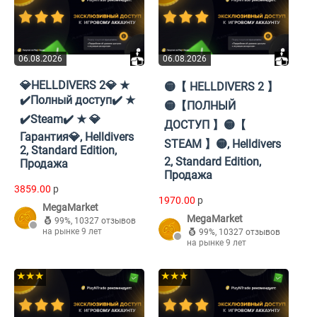
06.08.2026
06.08.2026
💎HELLDIVERS 2💎 ★
🟡【 HELLDIVERS 2 】
✔️Полный доступ✔️ ★
🟡【ПОЛНЫЙ
✔️Steam✔️ ★ 💎
ДОСТУП 】🟡【
Гарантия💎, Helldivers
STEAM 】🟡, Helldivers
2, Standard Edition,
2, Standard Edition,
Продажа
Продажа
3859.00
p
1970.00
p
MegaMarket
MegaMarket
99%
,
10327 отзывов
на рынке 9 лет
99%
,
10327 отзывов
на рынке 9 лет
★★★
★★★