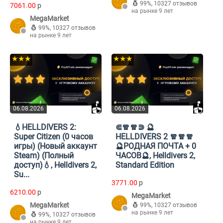
99%
,
10327 отзывов
7061.00
p
на рынке 9 лет
MegaMarket
99%
,
10327 отзывов
на рынке 9 лет
★★★
★★★
06.08.2026
06.08.2026
💧HELLDIVERS 2:
⋐🧣🧣⋑ 🔮
Super Citizen (0 часов
HELLDIVERS 2 🧣🧣🧣
игры) (Новый аккаунт
🔮РОДНАЯ ПОЧТА + 0
Steam) (Полный
ЧАСОВ🔮, Helldivers 2,
доступ)💧, Helldivers 2,
Standard Edition
Su...
3771.00
p
6210.00
p
MegaMarket
MegaMarket
99%
,
10327 отзывов
на рынке 9 лет
99%
,
10327 отзывов
на рынке 9 лет