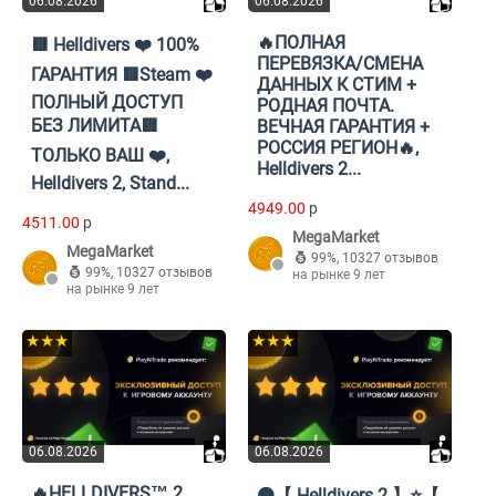
06.08.2026
06.08.2026
🔥ПОЛНАЯ
🟥 Helldivers ❤️ 100%
ПЕРЕВЯЗКА/СМЕНА
ГАРАНТИЯ 🟥Steam ❤️
ДАННЫХ К СТИМ +
ПОЛНЫЙ ДОСТУП
РОДНАЯ ПОЧТА.
БЕЗ ЛИМИТА🟥
ВЕЧНАЯ ГАРАНТИЯ +
РОССИЯ РЕГИОН🔥,
ТОЛЬКО ВАШ ❤️,
Helldivers 2...
Helldivers 2, Stand...
4949.00
p
4511.00
p
MegaMarket
MegaMarket
99%
,
10327 отзывов
99%
,
10327 отзывов
на рынке 9 лет
на рынке 9 лет
★★★
★★★
06.08.2026
06.08.2026
🔥HELLDIVERS™ 2
🟠【 Helldivers 2 】⭐【