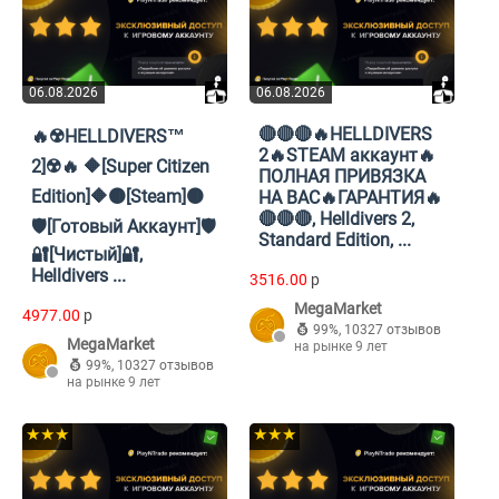
06.08.2026
06.08.2026
🔴🔴🔴🔥HELLDIVERS
🔥☢️HELLDIVERS™
2🔥STEAM аккаунт🔥
2]☢️🔥 🔶[Super Citizen
ПОЛНАЯ ПРИВЯЗКА
Edition]🔶🟤[Steam]🟤
НА ВАС🔥ГАРАНТИЯ🔥
🔴🔴🔴, Helldivers 2,
🛡️[Готовый Аккаунт]🛡️
Standard Edition, ...
🔐[Чистый]🔐,
Helldivers ...
3516.00
p
MegaMarket
4977.00
p
99%
,
10327 отзывов
MegaMarket
на рынке 9 лет
99%
,
10327 отзывов
на рынке 9 лет
★★★
★★★