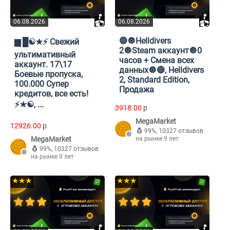
06.08.2026
06.08.2026
🔴🔘Helldivers
▆ █☯️★⚡ Свежий
2🔘Steam аккаунт🔘0
ультимативный
часов + Смена всех
аккаунт. 17\17
данных🔘🔴, Helldivers
Боевые пропуска,
2, Standard Edition,
100.000 Супер
Продажа
кредитов, все есть!
⚡★☯️, ...
3918.00
p
MegaMarket
12926.00
p
99%
,
10327 отзывов
MegaMarket
на рынке 9 лет
99%
,
10327 отзывов
на рынке 9 лет
★★★
★★★