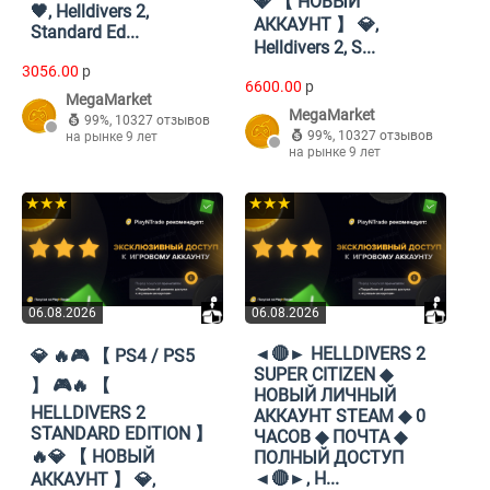
💎 【 НОВЫЙ
🖤, Helldivers 2,
АККАУНТ 】 💎,
Standard Ed...
Helldivers 2, S...
3056.00
p
6600.00
p
MegaMarket
MegaMarket
99%
,
10327 отзывов
99%
,
10327 отзывов
на рынке 9 лет
на рынке 9 лет
★★★
★★★
06.08.2026
06.08.2026
◄🔴► HELLDIVERS 2
💎 🔥🎮 【 PS4 / PS5
SUPER CITIZEN ◆
】 🎮🔥 【
НОВЫЙ ЛИЧНЫЙ
HELLDIVERS 2
АККАУНТ STEAM ◆ 0
STANDARD EDITION 】
ЧАСОВ ◆ ПОЧТА ◆
🔥💎 【 НОВЫЙ
ПОЛНЫЙ ДОСТУП
◄🔴►, H...
АККАУНТ 】 💎,