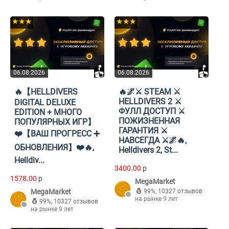
★★★
★★★
06.08.2026
06.08.2026
🔥【HELLDIVERS
🔥🌌⚔️ STEAM ⚔️
HELLDIVERS 2 ⚔️
DIGITAL DELUXE
ФУЛЛ ДОСТУП ⚔️
EDITION + МНОГО
ПОЖИЗНЕННАЯ
ПОПУЛЯРНЫХ ИГР】
ГАРАНТИЯ ⚔️
❤️【ВАШ ПРОГРЕСС ➕
НАВСЕГДА ⚔️🌌🔥,
ОБНОВЛЕНИЯ】❤️🔥,
Helldivers 2, St...
Helldiv...
3400.00
p
1578.00
p
MegaMarket
MegaMarket
99%
,
10327 отзывов
на рынке 9 лет
99%
,
10327 отзывов
на рынке 9 лет