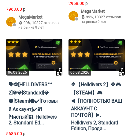
2968.00
p
7968.00
p
MegaMarket
MegaMarket
99%
,
10327 отзывов
на рынке 9 лет
99%
,
10327 отзывов
на рынке 9 лет
★★★
★★★
06.08.2026
06.08.2026
🗣️☢️[HELLDIVERS™
🔷【Helldivers 2】🔷🎮
2]☢️💎[Standard]💎
【STEAM】🎮
⚫[Steam]⚫✔️[Готовы
◀️【ПОЛНОСТЬЮ ВАШ
АККАУНТ С
й Аккаунт]✔️🔐
ПОЧТОЙ】▶️,
[Чистый]🔐, Helldivers
2, Standard Ed...
Helldivers 2, Standard
Edition, Прода...
5685.00
p