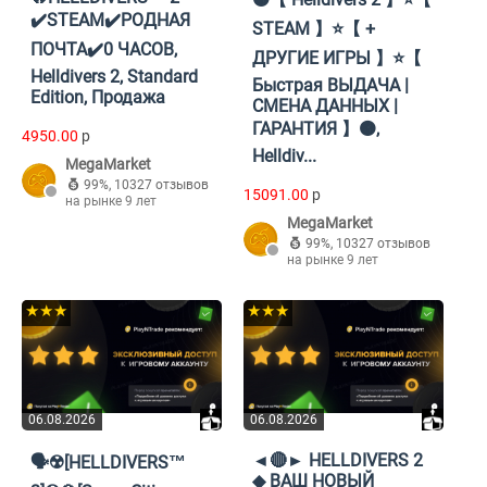
✔️STEAM✔️РОДНАЯ
STEAM 】⭐【 +
ПОЧТА✔️0 ЧАСОВ,
ДРУГИЕ ИГРЫ 】⭐【
Helldivers 2, Standard
Быстрая ВЫДАЧА |
Edition, Продажа
СМЕНА ДАННЫХ |
ГАРАНТИЯ 】🟠,
4950.00
p
Helldiv...
MegaMarket
99%
,
10327 отзывов
15091.00
p
на рынке 9 лет
MegaMarket
99%
,
10327 отзывов
на рынке 9 лет
★★★
★★★
06.08.2026
06.08.2026
◄🔴► HELLDIVERS 2
🗣️☢️[HELLDIVERS™
◆ ВАШ НОВЫЙ