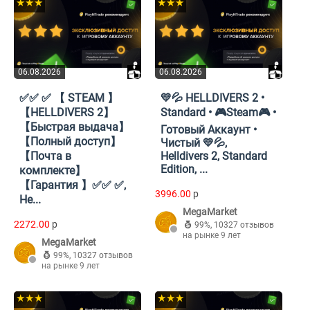
★★★
★★★
06.08.2026
06.08.2026
✅✅ ✅ 【 STEAM 】
💛💦 HELLDIVERS 2 •
【HELLDIVERS 2】
Standard • 🎮Steam🎮 •
【Быстрая выдача】
Готовый Аккаунт •
【Полный доступ】
Чистый 💛💦,
【Почта в
Helldivers 2, Standard
Edition, ...
комплекте】
【Гарантия 】✅✅ ✅,
3996.00
p
He...
MegaMarket
2272.00
p
99%
,
10327 отзывов
на рынке 9 лет
MegaMarket
99%
,
10327 отзывов
на рынке 9 лет
★★★
★★★