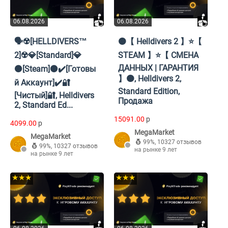
06.08.2026
06.08.2026
🗣️☢️[HELLDIVERS™
🟠【 Helldivers 2 】⭐【
2]☢️💎[Standard]💎
STEAM 】⭐【 СМЕНА
ДАННЫХ | ГАРАНТИЯ
⚫[Steam]⚫✔️[Готовы
】🟠, Helldivers 2,
й Аккаунт]✔️🔐
Standard Edition,
[Чистый]🔐, Helldivers
Продажа
2, Standard Ed...
15091.00
p
4099.00
p
MegaMarket
MegaMarket
99%
,
10327 отзывов
99%
,
10327 отзывов
на рынке 9 лет
на рынке 9 лет
★★★
★★★