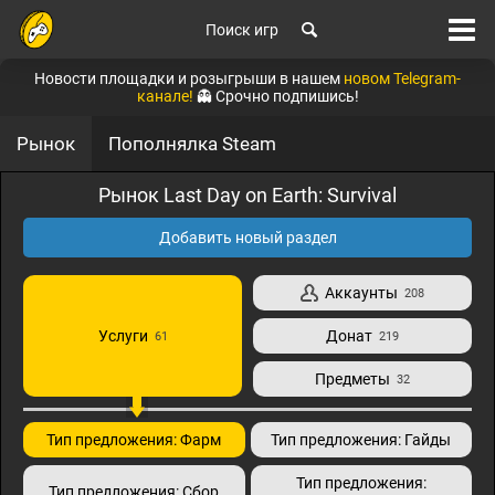
Поиск игр
Новости площадки и розыгрыши в нашем
новом Telegram-
канале!
👻 Срочно подпишись!
Рынок
Пополнялка Steam
Рынок Last Day on Earth: Survival
Добавить новый раздел
Аккаунты
208
Услуги
Донат
61
219
Предметы
32
Тип предложения: Фарм
Тип предложения: Гайды
Тип предложения:
Тип предложения: Сбор